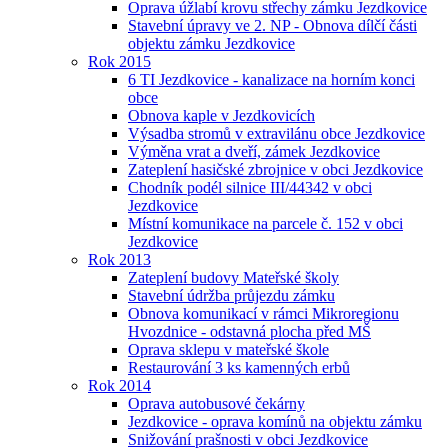
Oprava úžlabí krovu střechy zámku Jezdkovice
Stavební úpravy ve 2. NP - Obnova dílčí části
objektu zámku Jezdkovice
Rok 2015
6 TI Jezdkovice - kanalizace na horním konci
obce
Obnova kaple v Jezdkovicích
Výsadba stromů v extravilánu obce Jezdkovice
Výměna vrat a dveří, zámek Jezdkovice
Zateplení hasičské zbrojnice v obci Jezdkovice
Chodník podél silnice III/44342 v obci
Jezdkovice
Místní komunikace na parcele č. 152 v obci
Jezdkovice
Rok 2013
Zateplení budovy Mateřské školy
Stavební údržba průjezdu zámku
Obnova komunikací v rámci Mikroregionu
Hvozdnice - odstavná plocha před MŠ
Oprava sklepu v mateřské škole
Restaurování 3 ks kamenných erbů
Rok 2014
Oprava autobusové čekárny
Jezdkovice - oprava komínů na objektu zámku
Snižování prašnosti v obci Jezdkovice