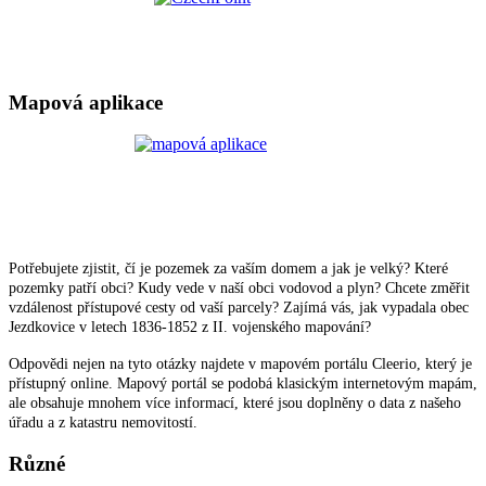
Mapová aplikace
Potřebujete zjistit, čí je pozemek za vaším domem a jak je velký? Které
pozemky patří obci? Kudy vede v naší obci vodovod a plyn? Chcete změřit
vzdálenost přístupové cesty od vaší parcely? Zajímá vás, jak vypadala obec
Jezdkovice v letech 1836-1852 z II. vojenského mapování?
Odpovědi nejen na tyto otázky najdete v mapovém portálu Cleerio, který je
přístupný online. Mapový portál se podobá klasickým internetovým mapám,
ale obsahuje mnohem více informací, které jsou doplněny o data z našeho
úřadu a z katastru nemovitostí.
Různé