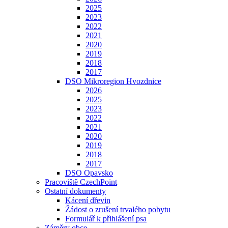
2025
2023
2022
2021
2020
2019
2018
2017
DSO Mikroregion Hvozdnice
2026
2025
2023
2022
2021
2020
2019
2018
2017
DSO Opavsko
Pracoviště CzechPoint
Ostatní dokumenty
Kácení dřevin
Žádost o zrušení trvalého pobytu
Formulář k přihlášení psa
Záměry obce