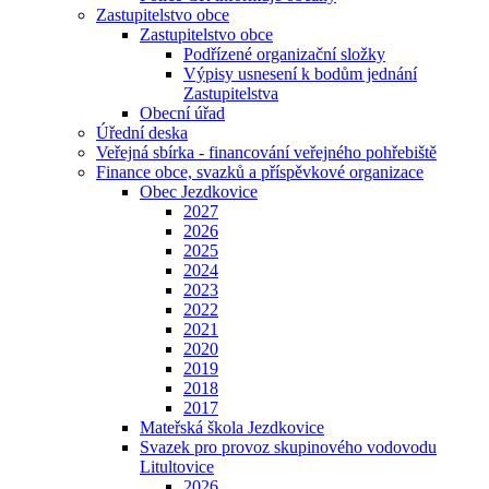
Zastupitelstvo obce
Zastupitelstvo obce
Podřízené organizační složky
Výpisy usnesení k bodům jednání
Zastupitelstva
Obecní úřad
Úřední deska
Veřejná sbírka - financování veřejného pohřebiště
Finance obce, svazků a příspěvkové organizace
Obec Jezdkovice
2027
2026
2025
2024
2023
2022
2021
2020
2019
2018
2017
Mateřská škola Jezdkovice
Svazek pro provoz skupinového vodovodu
Litultovice
2026