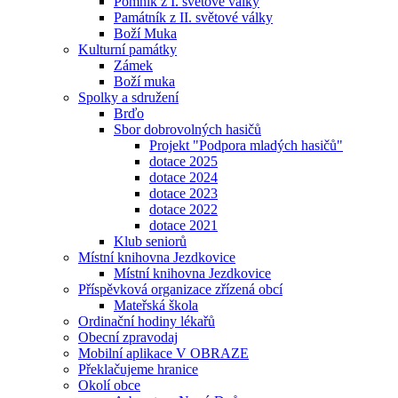
Pomník z I. světové války
Památník z II. světové války
Boží Muka
Kulturní památky
Zámek
Boží muka
Spolky a sdružení
Brďo
Sbor dobrovolných hasičů
Projekt "Podpora mladých hasičů"
dotace 2025
dotace 2024
dotace 2023
dotace 2022
dotace 2021
Klub seniorů
Místní knihovna Jezdkovice
Místní knihovna Jezdkovice
Příspěvková organizace zřízená obcí
Mateřská škola
Ordinační hodiny lékařů
Obecní zpravodaj
Mobilní aplikace V OBRAZE
Překlačujeme hranice
Okolí obce