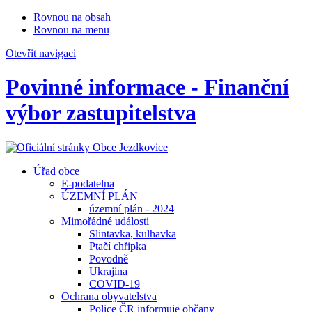
Rovnou na obsah
Rovnou na menu
Otevřit navigaci
Povinné informace - Finanční
výbor zastupitelstva
Úřad obce
E-podatelna
ÚZEMNÍ PLÁN
územní plán - 2024
Mimořádné události
Slintavka, kulhavka
Ptačí chřipka
Povodně
Ukrajina
COVID-19
Ochrana obyvatelstva
Police ČR informuje občany