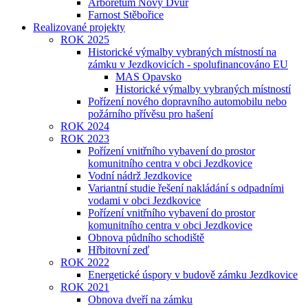
Arboretum Nový Dvůr
Farnost Stěbořice
Realizované projekty
ROK 2025
Historické výmalby vybraných místností na
zámku v Jezdkovicích - spolufinancováno EU
MAS Opavsko
Historické výmalby vybraných místností
Pořízení nového dopravního automobilu nebo
požárního přívěsu pro hašení
ROK 2024
ROK 2023
Pořízení vnitřního vybavení do prostor
komunitního centra v obci Jezdkovice
Vodní nádrž Jezdkovice
Variantní studie řešení nakládání s odpadními
vodami v obci Jezdkovice
Pořízení vnitřního vybavení do prostor
komunitního centra v obci Jezdkovice
Obnova půdního schodiště
Hřbitovní zeď
ROK 2022
Energetické úspory v budově zámku Jezdkovice
ROK 2021
Obnova dveří na zámku