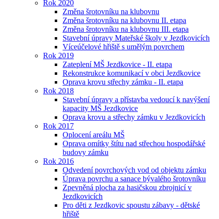
Rok 2020
Změna šrotovníku na klubovnu
Změna šrotovníku na klubovnu II. etapa
Změna šrotovníku na klubovnu III. etapa
Stavební úpravy Mateřské školy v Jezdkovicích
Víceúčelové hřiště s umělým povrchem
Rok 2019
Zateplení MŠ Jezdkovice - II. etapa
Rekonstrukce komunikací v obci Jezdkovice
Oprava krovu střechy zámku - II. etapa
Rok 2018
Stavební úpravy a přístavba vedoucí k navýšení
kapacity MŠ Jezdkovice
Oprava krovu a střechy zámku v Jezdkovicích
Rok 2017
Oplocení areálu MŠ
Oprava omítky štítu nad střechou hospodářské
budovy zámku
Rok 2016
Odvedení povrchových vod od objektu zámku
Úprava povrchu a sanace bývalého šrotovníku
Zpevněná plocha za hasičskou zbrojnicí v
Jezdkovicích
Pro děti z Jezdkovic spoustu zábavy - dětské
hřiště