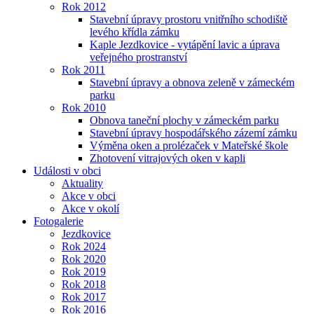
Rok 2012
Stavební úpravy prostoru vnitřního schodiště
levého křídla zámku
Kaple Jezdkovice - vytápění lavic a úprava
veřejného prostranství
Rok 2011
Stavební úpravy a obnova zeleně v zámeckém
parku
Rok 2010
Obnova taneční plochy v zámeckém parku
Stavební úpravy hospodářského zázemí zámku
Výměna oken a prolézaček v Mateřské škole
Zhotovení vitrajových oken v kapli
Události v obci
Aktuality
Akce v obci
Akce v okolí
Fotogalerie
Jezdkovice
Rok 2024
Rok 2020
Rok 2019
Rok 2018
Rok 2017
Rok 2016