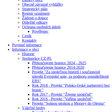
Obecně závazné vyhlášky
Strategický plán
Registr oznámení
Žádosti o dotace
Důležité odkazy
Ochrana osobních údajů
Pověřenec
Ceník
Kontakty
Povinné informace
Informace o obci
Historie
Spolupráce CZ-PL
Překračujeme hranice 2024 - 2025
Překračujeme hranice 2014-2020
Projekt "Za společnou historií i současností
národů Evropské unie, za podporu sounáležitosti
ERS"
Rok 2018 - Projekt "Polsko-české partnerství bez
hranic"
Rok 2017 - Projekt "Žijeme společně"
Rok 2016 - Projekt "Vaříme společně"
Projekt "Solnou stezkou z Moravy do Olesna"
Válečné hroby