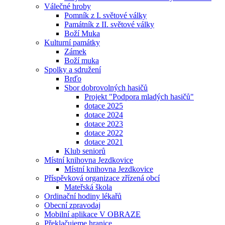
Válečné hroby
Pomník z I. světové války
Památník z II. světové války
Boží Muka
Kulturní památky
Zámek
Boží muka
Spolky a sdružení
Brďo
Sbor dobrovolných hasičů
Projekt "Podpora mladých hasičů"
dotace 2025
dotace 2024
dotace 2023
dotace 2022
dotace 2021
Klub seniorů
Místní knihovna Jezdkovice
Místní knihovna Jezdkovice
Příspěvková organizace zřízená obcí
Mateřská škola
Ordinační hodiny lékařů
Obecní zpravodaj
Mobilní aplikace V OBRAZE
Překlačujeme hranice