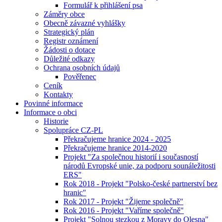
Formulář k přihlášení psa
Záměry obce
Obecně závazné vyhlášky
Strategický plán
Registr oznámení
Žádosti o dotace
Důležité odkazy
Ochrana osobních údajů
Pověřenec
Ceník
Kontakty
Povinné informace
Informace o obci
Historie
Spolupráce CZ-PL
Překračujeme hranice 2024 - 2025
Překračujeme hranice 2014-2020
Projekt "Za společnou historií i současností
národů Evropské unie, za podporu sounáležitosti
ERS"
Rok 2018 - Projekt "Polsko-české partnerství bez
hranic"
Rok 2017 - Projekt "Žijeme společně"
Rok 2016 - Projekt "Vaříme společně"
Projekt "Solnou stezkou z Moravy do Olesna"