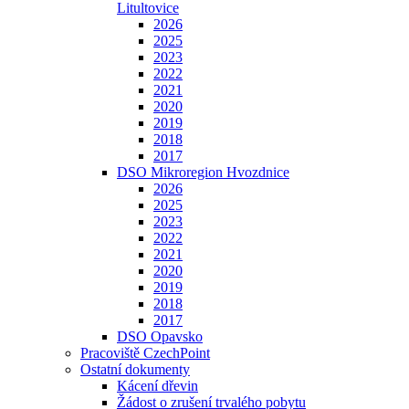
Litultovice
2026
2025
2023
2022
2021
2020
2019
2018
2017
DSO Mikroregion Hvozdnice
2026
2025
2023
2022
2021
2020
2019
2018
2017
DSO Opavsko
Pracoviště CzechPoint
Ostatní dokumenty
Kácení dřevin
Žádost o zrušení trvalého pobytu