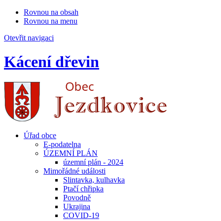
Rovnou na obsah
Rovnou na menu
Otevřit navigaci
Kácení dřevin
Úřad obce
E-podatelna
ÚZEMNÍ PLÁN
územní plán - 2024
Mimořádné události
Slintavka, kulhavka
Ptačí chřipka
Povodně
Ukrajina
COVID-19