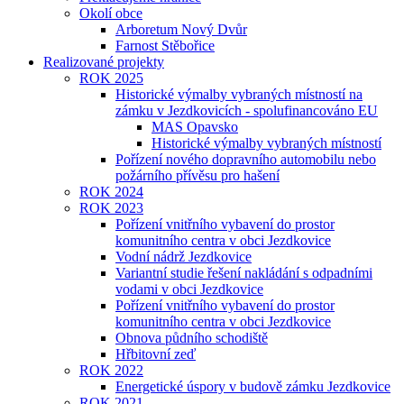
Okolí obce
Arboretum Nový Dvůr
Farnost Stěbořice
Realizované projekty
ROK 2025
Historické výmalby vybraných místností na
zámku v Jezdkovicích - spolufinancováno EU
MAS Opavsko
Historické výmalby vybraných místností
Pořízení nového dopravního automobilu nebo
požárního přívěsu pro hašení
ROK 2024
ROK 2023
Pořízení vnitřního vybavení do prostor
komunitního centra v obci Jezdkovice
Vodní nádrž Jezdkovice
Variantní studie řešení nakládání s odpadními
vodami v obci Jezdkovice
Pořízení vnitřního vybavení do prostor
komunitního centra v obci Jezdkovice
Obnova půdního schodiště
Hřbitovní zeď
ROK 2022
Energetické úspory v budově zámku Jezdkovice
ROK 2021