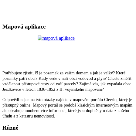
Mapová aplikace
Potřebujete zjistit, čí je pozemek za vaším domem a jak je velký? Které
pozemky patří obci? Kudy vede v naší obci vodovod a plyn? Chcete změřit
vzdálenost přístupové cesty od vaší parcely? Zajímá vás, jak vypadala obec
Jezdkovice v letech 1836-1852 z II. vojenského mapování?
Odpovědi nejen na tyto otázky najdete v mapovém portálu Cleerio, který je
přístupný online. Mapový portál se podobá klasickým internetovým mapám,
ale obsahuje mnohem více informací, které jsou doplněny o data z našeho
úřadu a z katastru nemovitostí.
Různé