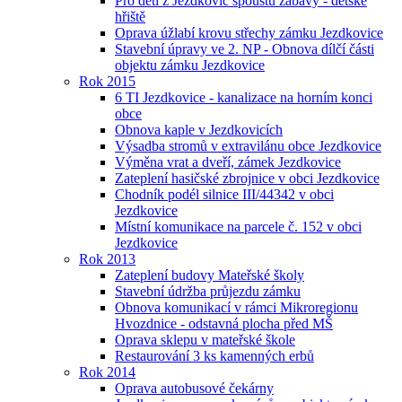
Pro děti z Jezdkovic spoustu zábavy - dětské
hřiště
Oprava úžlabí krovu střechy zámku Jezdkovice
Stavební úpravy ve 2. NP - Obnova dílčí části
objektu zámku Jezdkovice
Rok 2015
6 TI Jezdkovice - kanalizace na horním konci
obce
Obnova kaple v Jezdkovicích
Výsadba stromů v extravilánu obce Jezdkovice
Výměna vrat a dveří, zámek Jezdkovice
Zateplení hasičské zbrojnice v obci Jezdkovice
Chodník podél silnice III/44342 v obci
Jezdkovice
Místní komunikace na parcele č. 152 v obci
Jezdkovice
Rok 2013
Zateplení budovy Mateřské školy
Stavební údržba průjezdu zámku
Obnova komunikací v rámci Mikroregionu
Hvozdnice - odstavná plocha před MŠ
Oprava sklepu v mateřské škole
Restaurování 3 ks kamenných erbů
Rok 2014
Oprava autobusové čekárny