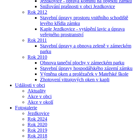
Jezdkovice - oprava komínů na objektu zámku
Snižování prašnosti v obci Jezdkovice
Rok 2012
Stavební úpravy prostoru vnitřního schodiště
levého křídla zámku
Kaple Jezdkovice - vytápění lavic a úprava
veřejného prostranství
Rok 2011
Stavební úpravy a obnova zeleně v zámeckém
parku
Rok 2010
Obnova taneční plochy v zámeckém parku
Stavební úpravy hospodářského zázemí zámku
Výměna oken a prolézaček v Mateřské škole
Zhotovení vitrajových oken v kapli
Události v obci
Aktuality
Akce v obci
Akce v okolí
Fotogalerie
Jezdkovice
Rok 2024
Rok 2020
Rok 2019
Rok 2018