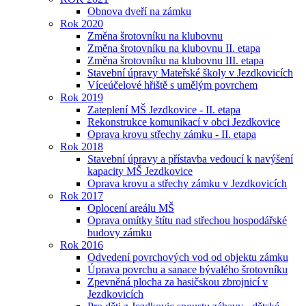
Obnova dveří na zámku
Rok 2020
Změna šrotovníku na klubovnu
Změna šrotovníku na klubovnu II. etapa
Změna šrotovníku na klubovnu III. etapa
Stavební úpravy Mateřské školy v Jezdkovicích
Víceúčelové hřiště s umělým povrchem
Rok 2019
Zateplení MŠ Jezdkovice - II. etapa
Rekonstrukce komunikací v obci Jezdkovice
Oprava krovu střechy zámku - II. etapa
Rok 2018
Stavební úpravy a přístavba vedoucí k navýšení
kapacity MŠ Jezdkovice
Oprava krovu a střechy zámku v Jezdkovicích
Rok 2017
Oplocení areálu MŠ
Oprava omítky štítu nad střechou hospodářské
budovy zámku
Rok 2016
Odvedení povrchových vod od objektu zámku
Úprava povrchu a sanace bývalého šrotovníku
Zpevněná plocha za hasičskou zbrojnicí v
Jezdkovicích