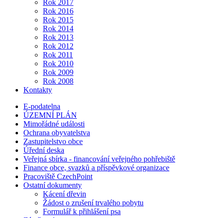
Rok 2017
Rok 2016
Rok 2015
Rok 2014
Rok 2013
Rok 2012
Rok 2011
Rok 2010
Rok 2009
Rok 2008
Kontakty
E-podatelna
ÚZEMNÍ PLÁN
Mimořádné události
Ochrana obyvatelstva
Zastupitelstvo obce
Úřední deska
Veřejná sbírka - financování veřejného pohřebiště
Finance obce, svazků a příspěvkové organizace
Pracoviště CzechPoint
Ostatní dokumenty
Kácení dřevin
Žádost o zrušení trvalého pobytu
Formulář k přihlášení psa