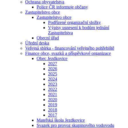
Ochrana obyvatelstva
Police ČR informuje občany
Zastupitelstvo obce
Zastupitelstvo obce
Podřízené organizační složky
Výpisy usnesení k bodům jednání
Zastupitelstva
Obecní úřad
Úřední deska
Veřejná sbírka - financování veřejného pohřebiště
Finance obce, svazků a příspěvkové organizace
Obec Jezdkovice
2027
2026
2025
2024
2023
2022
2021
2020
2019
2018
2017
Mateřská škola Jezdkovice
Svazek pro provoz skupinového vodovodu