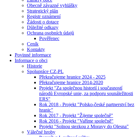
Obecně závazné vyhlášky
Strategický plán
Registr oznámení
Žádosti o dotace
Důležité odkazy
Ochrana osobních údajů
Pověřenec
Ceník
Kontakty
Povinné informace
Informace o obci
Historie
Spolupráce CZ-PL
Překračujeme hranice 2024 - 2025
Překračujeme hranice 2014-2020
Projekt "Za společnou historií i současností
národů Evropské unie, za podporu sounáležitosti
ERS"
Rok 2018 - Projekt "Polsko-české partnerství bez
hranic"
Rok 2017 - Projekt "Žijeme společně"
Rok 2016 - Projekt "Vaříme společně"
Projekt "Solnou stezkou z Moravy do Olesna"
Válečné hroby