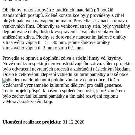
Objekt byl rekonstruován z tradičních materiálů při použití
standardních postupů. Zděné konstrukce byly prováděny z cihel
plných pálených na vápennou maltu. Provedla se sanace a úprava
venkovních říms. Obnovily se venkovní strany stěn, byly vysekány
degradované cihly, došlo k vyspravení stávajícího venkovního
smíšeného zdiva. Plochy se dorovnaly nanesením jádrové omítky
z trasového vápna tl. 15 – 30 mm, jemné štukové omítky
z trasového vápna tl. 3 mm o zrnu 0,1 mm.
Provedla se oprava a doplnění zdiva a střešní římsy vč. krytiny.
Nové omítky respektují nerovnosti stávajícího zdiva. Cílem projektu
bylo odvracení nevratných procesů a zabránění následným škodám.
Došlo k celkovému zlepšení vzhledu kulturní památky a také obce
s ohledem na dominantní polohu zámku v centru obce. Došlo
k záchraně významného kulturního dědictví pro další generace.
Tento projekt přispěl k našemu společnému úsilí, jehož záměrem
bylo zachování kulturní památky a tím také rozvíjení regionu
v Moravskoslezském kraji.
Ukončení realizace projektu:
31.12.2020