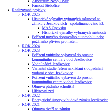
Arboretum Nový Dvůr
Farnost Stěbořice
Realizované projekty
ROK 2025
Historické výmalby vybraných místností na
zámku v Jezdkovicích - spolufinancováno EU
MAS Opavsko
Historické výmalby vybraných místností
Pořízení nového dopravního automobilu nebo
požárního přívěsu pro hašení
ROK 2024
ROK 2023
Pořízení vnitřního vybavení do prostor
komunitního centra v obci Jezdkovice
Vodní nádrž Jezdkovice
Variantní studie řešení nakládání s odpadními
vodami v obci Jezdkovice
Pořízení vnitřního vybavení do prostor
komunitního centra v obci Jezdkovice
Obnova půdního schodiště
Hřbitovní zeď
ROK 2022
Energetické úspory v budově zámku Jezdkovice
ROK 2021
Obnova dveří na zámku