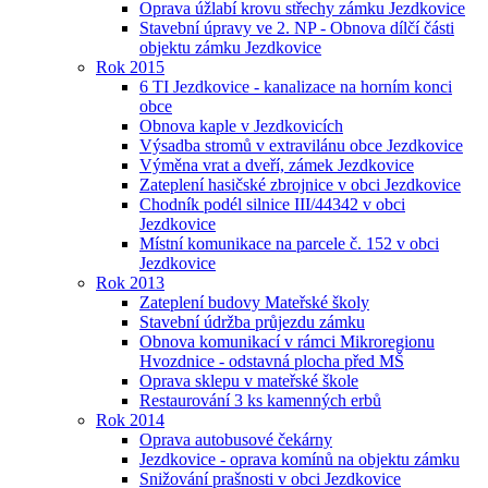
Oprava úžlabí krovu střechy zámku Jezdkovice
Stavební úpravy ve 2. NP - Obnova dílčí části
objektu zámku Jezdkovice
Rok 2015
6 TI Jezdkovice - kanalizace na horním konci
obce
Obnova kaple v Jezdkovicích
Výsadba stromů v extravilánu obce Jezdkovice
Výměna vrat a dveří, zámek Jezdkovice
Zateplení hasičské zbrojnice v obci Jezdkovice
Chodník podél silnice III/44342 v obci
Jezdkovice
Místní komunikace na parcele č. 152 v obci
Jezdkovice
Rok 2013
Zateplení budovy Mateřské školy
Stavební údržba průjezdu zámku
Obnova komunikací v rámci Mikroregionu
Hvozdnice - odstavná plocha před MŠ
Oprava sklepu v mateřské škole
Restaurování 3 ks kamenných erbů
Rok 2014
Oprava autobusové čekárny
Jezdkovice - oprava komínů na objektu zámku
Snižování prašnosti v obci Jezdkovice