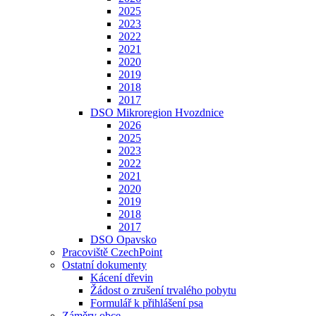
2025
2023
2022
2021
2020
2019
2018
2017
DSO Mikroregion Hvozdnice
2026
2025
2023
2022
2021
2020
2019
2018
2017
DSO Opavsko
Pracoviště CzechPoint
Ostatní dokumenty
Kácení dřevin
Žádost o zrušení trvalého pobytu
Formulář k přihlášení psa
Záměry obce