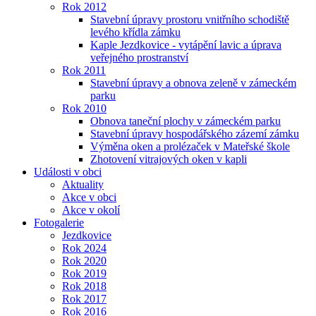
Rok 2012
Stavební úpravy prostoru vnitřního schodiště
levého křídla zámku
Kaple Jezdkovice - vytápění lavic a úprava
veřejného prostranství
Rok 2011
Stavební úpravy a obnova zeleně v zámeckém
parku
Rok 2010
Obnova taneční plochy v zámeckém parku
Stavební úpravy hospodářského zázemí zámku
Výměna oken a prolézaček v Mateřské škole
Zhotovení vitrajových oken v kapli
Události v obci
Aktuality
Akce v obci
Akce v okolí
Fotogalerie
Jezdkovice
Rok 2024
Rok 2020
Rok 2019
Rok 2018
Rok 2017
Rok 2016