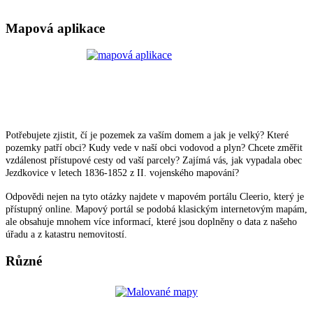
Mapová aplikace
Potřebujete zjistit, čí je pozemek za vaším domem a jak je velký? Které
pozemky patří obci? Kudy vede v naší obci vodovod a plyn? Chcete změřit
vzdálenost přístupové cesty od vaší parcely? Zajímá vás, jak vypadala obec
Jezdkovice v letech 1836-1852 z II. vojenského mapování?
Odpovědi nejen na tyto otázky najdete v mapovém portálu Cleerio, který je
přístupný online. Mapový portál se podobá klasickým internetovým mapám,
ale obsahuje mnohem více informací, které jsou doplněny o data z našeho
úřadu a z katastru nemovitostí.
Různé