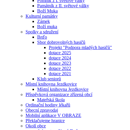
Pomník z I. světové války
Památník z II. světové války
Boží Muka
Kulturní památky
Zámek
Boží muka
Spolky a sdružení
Brďo
Sbor dobrovolných hasičů
Projekt "Podpora mladých hasičů"
dotace 2025
dotace 2024
dotace 2023
dotace 2022
dotace 2021
Klub seniorů
Místní knihovna Jezdkovice
Místní knihovna Jezdkovice
Příspěvková organizace zřízená obcí
Mateřská škola
Ordinační hodiny lékařů
Obecní zpravodaj
Mobilní aplikace V OBRAZE
Překlačujeme hranice
Okolí obce