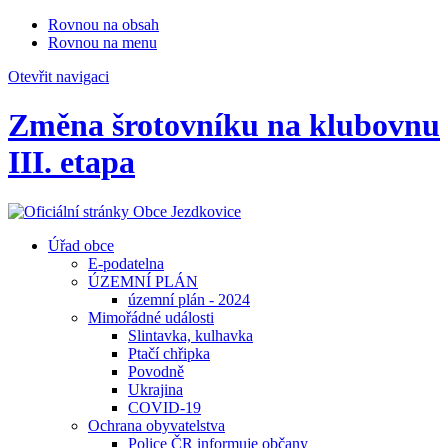
Rovnou na obsah
Rovnou na menu
Otevřit navigaci
Změna šrotovníku na klubovnu
III. etapa
Úřad obce
E-podatelna
ÚZEMNÍ PLÁN
územní plán - 2024
Mimořádné události
Slintavka, kulhavka
Ptačí chřipka
Povodně
Ukrajina
COVID-19
Ochrana obyvatelstva
Police ČR informuje občany