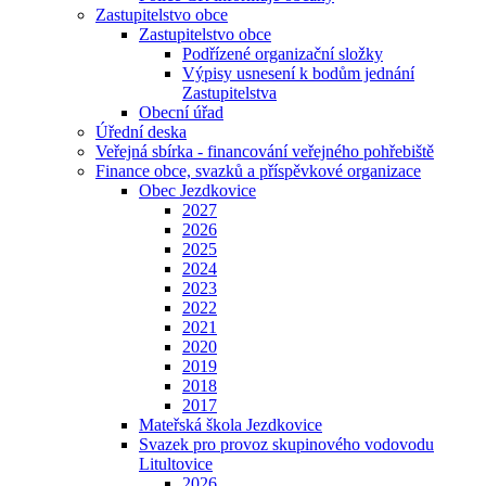
Zastupitelstvo obce
Zastupitelstvo obce
Podřízené organizační složky
Výpisy usnesení k bodům jednání
Zastupitelstva
Obecní úřad
Úřední deska
Veřejná sbírka - financování veřejného pohřebiště
Finance obce, svazků a příspěvkové organizace
Obec Jezdkovice
2027
2026
2025
2024
2023
2022
2021
2020
2019
2018
2017
Mateřská škola Jezdkovice
Svazek pro provoz skupinového vodovodu
Litultovice
2026