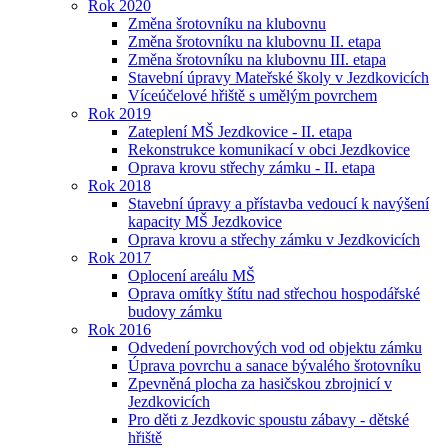
Rok 2020
Změna šrotovníku na klubovnu
Změna šrotovníku na klubovnu II. etapa
Změna šrotovníku na klubovnu III. etapa
Stavební úpravy Mateřské školy v Jezdkovicích
Víceúčelové hřiště s umělým povrchem
Rok 2019
Zateplení MŠ Jezdkovice - II. etapa
Rekonstrukce komunikací v obci Jezdkovice
Oprava krovu střechy zámku - II. etapa
Rok 2018
Stavební úpravy a přístavba vedoucí k navýšení
kapacity MŠ Jezdkovice
Oprava krovu a střechy zámku v Jezdkovicích
Rok 2017
Oplocení areálu MŠ
Oprava omítky štítu nad střechou hospodářské
budovy zámku
Rok 2016
Odvedení povrchových vod od objektu zámku
Úprava povrchu a sanace bývalého šrotovníku
Zpevněná plocha za hasičskou zbrojnicí v
Jezdkovicích
Pro děti z Jezdkovic spoustu zábavy - dětské
hřiště