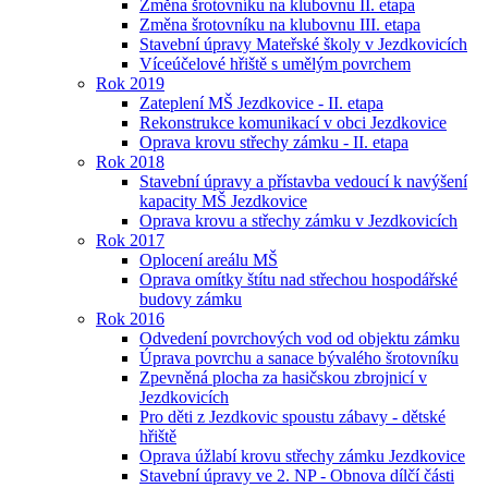
Změna šrotovníku na klubovnu II. etapa
Změna šrotovníku na klubovnu III. etapa
Stavební úpravy Mateřské školy v Jezdkovicích
Víceúčelové hřiště s umělým povrchem
Rok 2019
Zateplení MŠ Jezdkovice - II. etapa
Rekonstrukce komunikací v obci Jezdkovice
Oprava krovu střechy zámku - II. etapa
Rok 2018
Stavební úpravy a přístavba vedoucí k navýšení
kapacity MŠ Jezdkovice
Oprava krovu a střechy zámku v Jezdkovicích
Rok 2017
Oplocení areálu MŠ
Oprava omítky štítu nad střechou hospodářské
budovy zámku
Rok 2016
Odvedení povrchových vod od objektu zámku
Úprava povrchu a sanace bývalého šrotovníku
Zpevněná plocha za hasičskou zbrojnicí v
Jezdkovicích
Pro děti z Jezdkovic spoustu zábavy - dětské
hřiště
Oprava úžlabí krovu střechy zámku Jezdkovice
Stavební úpravy ve 2. NP - Obnova dílčí části