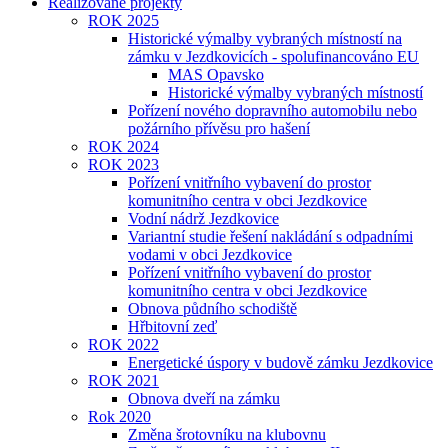
Realizované projekty
ROK 2025
Historické výmalby vybraných místností na
zámku v Jezdkovicích - spolufinancováno EU
MAS Opavsko
Historické výmalby vybraných místností
Pořízení nového dopravního automobilu nebo
požárního přívěsu pro hašení
ROK 2024
ROK 2023
Pořízení vnitřního vybavení do prostor
komunitního centra v obci Jezdkovice
Vodní nádrž Jezdkovice
Variantní studie řešení nakládání s odpadními
vodami v obci Jezdkovice
Pořízení vnitřního vybavení do prostor
komunitního centra v obci Jezdkovice
Obnova půdního schodiště
Hřbitovní zeď
ROK 2022
Energetické úspory v budově zámku Jezdkovice
ROK 2021
Obnova dveří na zámku
Rok 2020
Změna šrotovníku na klubovnu