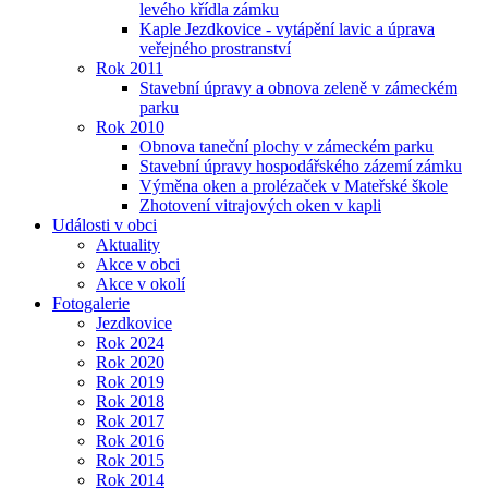
levého křídla zámku
Kaple Jezdkovice - vytápění lavic a úprava
veřejného prostranství
Rok 2011
Stavební úpravy a obnova zeleně v zámeckém
parku
Rok 2010
Obnova taneční plochy v zámeckém parku
Stavební úpravy hospodářského zázemí zámku
Výměna oken a prolézaček v Mateřské škole
Zhotovení vitrajových oken v kapli
Události v obci
Aktuality
Akce v obci
Akce v okolí
Fotogalerie
Jezdkovice
Rok 2024
Rok 2020
Rok 2019
Rok 2018
Rok 2017
Rok 2016
Rok 2015
Rok 2014