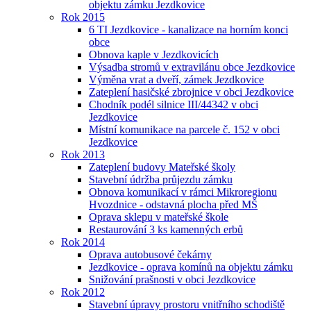
objektu zámku Jezdkovice
Rok 2015
6 TI Jezdkovice - kanalizace na horním konci
obce
Obnova kaple v Jezdkovicích
Výsadba stromů v extravilánu obce Jezdkovice
Výměna vrat a dveří, zámek Jezdkovice
Zateplení hasičské zbrojnice v obci Jezdkovice
Chodník podél silnice III/44342 v obci
Jezdkovice
Místní komunikace na parcele č. 152 v obci
Jezdkovice
Rok 2013
Zateplení budovy Mateřské školy
Stavební údržba průjezdu zámku
Obnova komunikací v rámci Mikroregionu
Hvozdnice - odstavná plocha před MŠ
Oprava sklepu v mateřské škole
Restaurování 3 ks kamenných erbů
Rok 2014
Oprava autobusové čekárny
Jezdkovice - oprava komínů na objektu zámku
Snižování prašnosti v obci Jezdkovice
Rok 2012
Stavební úpravy prostoru vnitřního schodiště