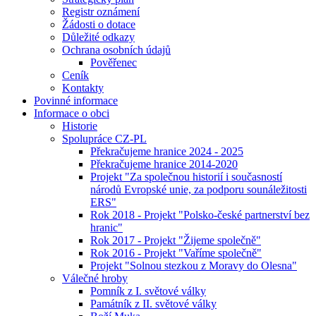
Registr oznámení
Žádosti o dotace
Důležité odkazy
Ochrana osobních údajů
Pověřenec
Ceník
Kontakty
Povinné informace
Informace o obci
Historie
Spolupráce CZ-PL
Překračujeme hranice 2024 - 2025
Překračujeme hranice 2014-2020
Projekt "Za společnou historií i současností
národů Evropské unie, za podporu sounáležitosti
ERS"
Rok 2018 - Projekt "Polsko-české partnerství bez
hranic"
Rok 2017 - Projekt "Žijeme společně"
Rok 2016 - Projekt "Vaříme společně"
Projekt "Solnou stezkou z Moravy do Olesna"
Válečné hroby
Pomník z I. světové války
Památník z II. světové války