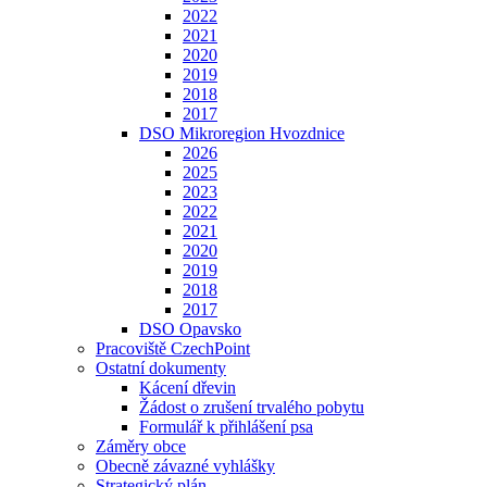
2022
2021
2020
2019
2018
2017
DSO Mikroregion Hvozdnice
2026
2025
2023
2022
2021
2020
2019
2018
2017
DSO Opavsko
Pracoviště CzechPoint
Ostatní dokumenty
Kácení dřevin
Žádost o zrušení trvalého pobytu
Formulář k přihlášení psa
Záměry obce
Obecně závazné vyhlášky
Strategický plán