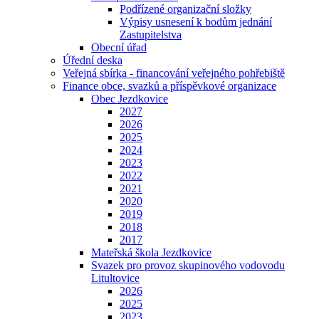
Podřízené organizační složky
Výpisy usnesení k bodům jednání
Zastupitelstva
Obecní úřad
Úřední deska
Veřejná sbírka - financování veřejného pohřebiště
Finance obce, svazků a příspěvkové organizace
Obec Jezdkovice
2027
2026
2025
2024
2023
2022
2021
2020
2019
2018
2017
Mateřská škola Jezdkovice
Svazek pro provoz skupinového vodovodu
Litultovice
2026
2025
2023