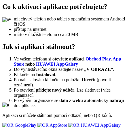
Co k aktivaci aplikace potřebujete?
mít chytrý telefon nebo tablet s operačním systémem Android
či iOS
přístup na internet
místo v úložišti telefonu cca 20 MB
Jak si aplikaci stáhnout?
Ve vašem telefonu si
otevřete aplikaci
Obchod Play
,
App
Store
nebo
HUAWEI AppGalery
Do vyhledávacího okna zadejte název
„V OBRAZE“.
Klikněte na
Instalovat
.
Po nainstalování klikněte na položku
Otevřít
(povolit
oznámení).
Po otevření
přidejte nový odběr
. Lze sledovat i více
organizací.
Po výběru organizace se
data z webu automaticky nahrají
do aplikace.
Aplikaci si můžete stáhnout pomocí odkazů, nebo QR kódů.