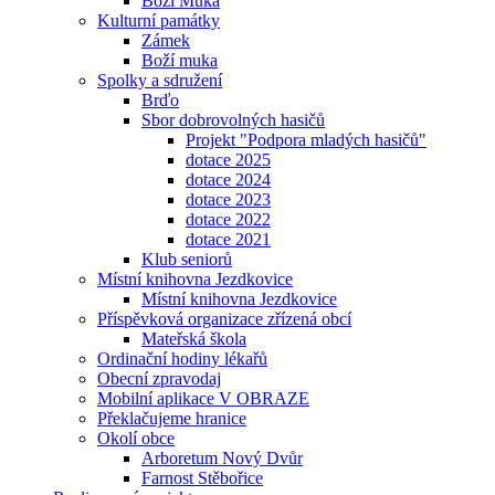
Boží Muka
Kulturní památky
Zámek
Boží muka
Spolky a sdružení
Brďo
Sbor dobrovolných hasičů
Projekt "Podpora mladých hasičů"
dotace 2025
dotace 2024
dotace 2023
dotace 2022
dotace 2021
Klub seniorů
Místní knihovna Jezdkovice
Místní knihovna Jezdkovice
Příspěvková organizace zřízená obcí
Mateřská škola
Ordinační hodiny lékařů
Obecní zpravodaj
Mobilní aplikace V OBRAZE
Překlačujeme hranice
Okolí obce
Arboretum Nový Dvůr
Farnost Stěbořice