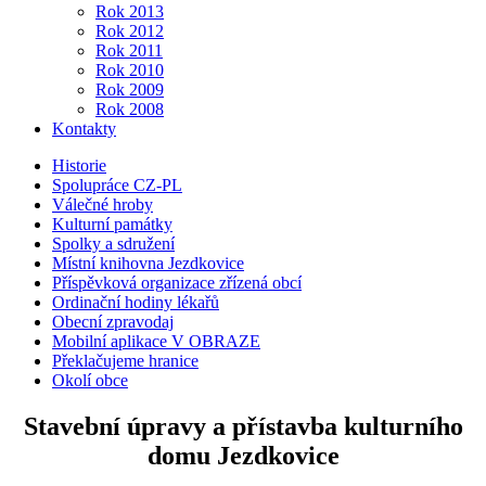
Rok 2013
Rok 2012
Rok 2011
Rok 2010
Rok 2009
Rok 2008
Kontakty
Historie
Spolupráce CZ-PL
Válečné hroby
Kulturní památky
Spolky a sdružení
Místní knihovna Jezdkovice
Příspěvková organizace zřízená obcí
Ordinační hodiny lékařů
Obecní zpravodaj
Mobilní aplikace V OBRAZE
Překlačujeme hranice
Okolí obce
Stavební úpravy a přístavba kulturního
domu Jezdkovice