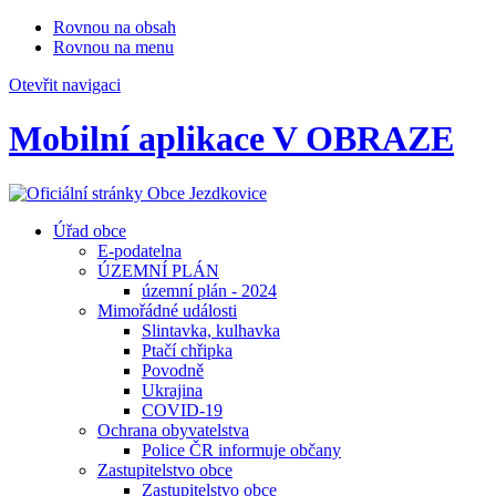
Rovnou na obsah
Rovnou na menu
Otevřit navigaci
Mobilní aplikace V OBRAZE
Úřad obce
E-podatelna
ÚZEMNÍ PLÁN
územní plán - 2024
Mimořádné události
Slintavka, kulhavka
Ptačí chřipka
Povodně
Ukrajina
COVID-19
Ochrana obyvatelstva
Police ČR informuje občany
Zastupitelstvo obce
Zastupitelstvo obce