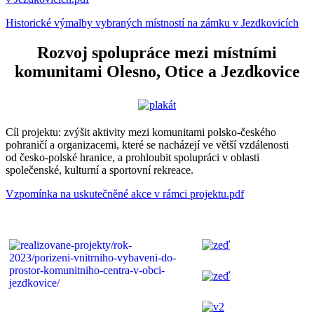
Historické výmalby vybraných místností na zámku v Jezdkovicích
Rozvoj spolupráce mezi místními
komunitami Olesno, Otice a Jezdkovice
Cíl projektu: zvýšit aktivity mezi komunitami polsko-českého
pohraničí a organizacemi, které se nacházejí ve větší vzdálenosti
od česko-polské hranice, a prohloubit spolupráci v oblasti
společenské, kulturní a sportovní rekreace.
Vzpomínka na uskutečněné akce v rámci projektu.pdf