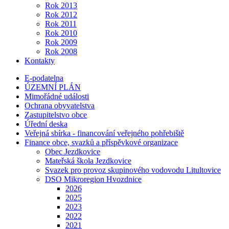
Rok 2013
Rok 2012
Rok 2011
Rok 2010
Rok 2009
Rok 2008
Kontakty
E-podatelna
ÚZEMNÍ PLÁN
Mimořádné události
Ochrana obyvatelstva
Zastupitelstvo obce
Úřední deska
Veřejná sbírka - financování veřejného pohřebiště
Finance obce, svazků a příspěvkové organizace
Obec Jezdkovice
Mateřská škola Jezdkovice
Svazek pro provoz skupinového vodovodu Litultovice
DSO Mikroregion Hvozdnice
2026
2025
2023
2022
2021