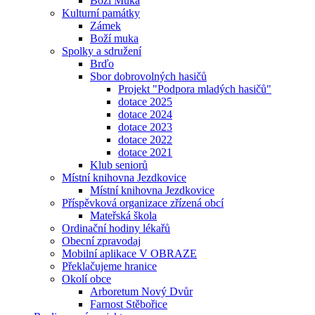
Boží Muka
Kulturní památky
Zámek
Boží muka
Spolky a sdružení
Brďo
Sbor dobrovolných hasičů
Projekt "Podpora mladých hasičů"
dotace 2025
dotace 2024
dotace 2023
dotace 2022
dotace 2021
Klub seniorů
Místní knihovna Jezdkovice
Místní knihovna Jezdkovice
Příspěvková organizace zřízená obcí
Mateřská škola
Ordinační hodiny lékařů
Obecní zpravodaj
Mobilní aplikace V OBRAZE
Překlačujeme hranice
Okolí obce
Arboretum Nový Dvůr
Farnost Stěbořice