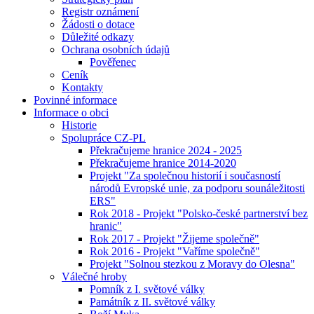
Registr oznámení
Žádosti o dotace
Důležité odkazy
Ochrana osobních údajů
Pověřenec
Ceník
Kontakty
Povinné informace
Informace o obci
Historie
Spolupráce CZ-PL
Překračujeme hranice 2024 - 2025
Překračujeme hranice 2014-2020
Projekt "Za společnou historií i současností
národů Evropské unie, za podporu sounáležitosti
ERS"
Rok 2018 - Projekt "Polsko-české partnerství bez
hranic"
Rok 2017 - Projekt "Žijeme společně"
Rok 2016 - Projekt "Vaříme společně"
Projekt "Solnou stezkou z Moravy do Olesna"
Válečné hroby
Pomník z I. světové války
Památník z II. světové války