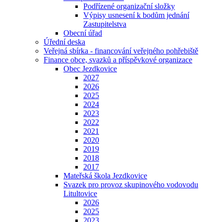
Podřízené organizační složky
Výpisy usnesení k bodům jednání
Zastupitelstva
Obecní úřad
Úřední deska
Veřejná sbírka - financování veřejného pohřebiště
Finance obce, svazků a příspěvkové organizace
Obec Jezdkovice
2027
2026
2025
2024
2023
2022
2021
2020
2019
2018
2017
Mateřská škola Jezdkovice
Svazek pro provoz skupinového vodovodu
Litultovice
2026
2025
2023