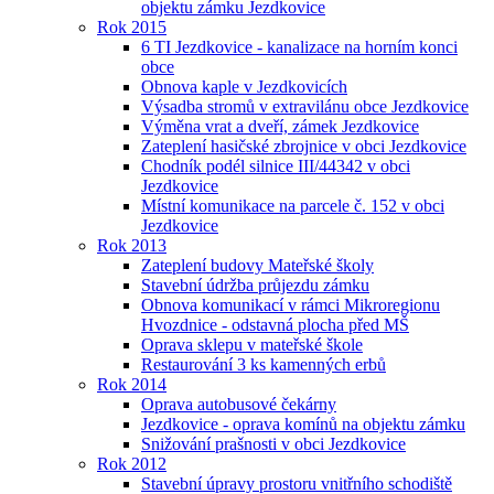
objektu zámku Jezdkovice
Rok 2015
6 TI Jezdkovice - kanalizace na horním konci
obce
Obnova kaple v Jezdkovicích
Výsadba stromů v extravilánu obce Jezdkovice
Výměna vrat a dveří, zámek Jezdkovice
Zateplení hasičské zbrojnice v obci Jezdkovice
Chodník podél silnice III/44342 v obci
Jezdkovice
Místní komunikace na parcele č. 152 v obci
Jezdkovice
Rok 2013
Zateplení budovy Mateřské školy
Stavební údržba průjezdu zámku
Obnova komunikací v rámci Mikroregionu
Hvozdnice - odstavná plocha před MŠ
Oprava sklepu v mateřské škole
Restaurování 3 ks kamenných erbů
Rok 2014
Oprava autobusové čekárny
Jezdkovice - oprava komínů na objektu zámku
Snižování prašnosti v obci Jezdkovice
Rok 2012
Stavební úpravy prostoru vnitřního schodiště