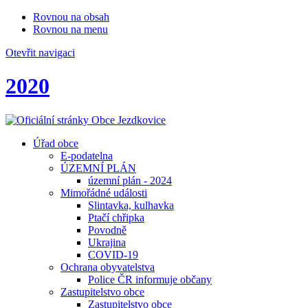
Rovnou na obsah
Rovnou na menu
Otevřit navigaci
2020
Úřad obce
E-podatelna
ÚZEMNÍ PLÁN
územní plán - 2024
Mimořádné události
Slintavka, kulhavka
Ptačí chřipka
Povodně
Ukrajina
COVID-19
Ochrana obyvatelstva
Police ČR informuje občany
Zastupitelstvo obce
Zastupitelstvo obce