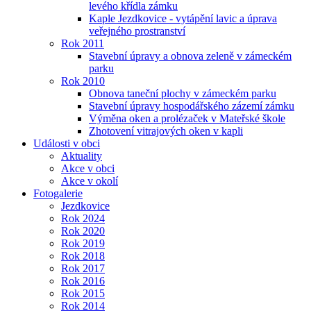
levého křídla zámku
Kaple Jezdkovice - vytápění lavic a úprava
veřejného prostranství
Rok 2011
Stavební úpravy a obnova zeleně v zámeckém
parku
Rok 2010
Obnova taneční plochy v zámeckém parku
Stavební úpravy hospodářského zázemí zámku
Výměna oken a prolézaček v Mateřské škole
Zhotovení vitrajových oken v kapli
Události v obci
Aktuality
Akce v obci
Akce v okolí
Fotogalerie
Jezdkovice
Rok 2024
Rok 2020
Rok 2019
Rok 2018
Rok 2017
Rok 2016
Rok 2015
Rok 2014