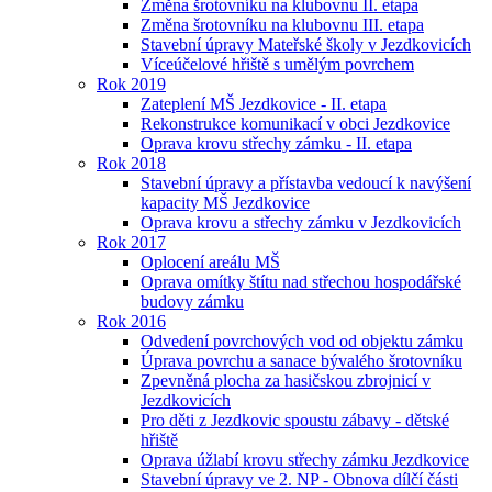
Změna šrotovníku na klubovnu II. etapa
Změna šrotovníku na klubovnu III. etapa
Stavební úpravy Mateřské školy v Jezdkovicích
Víceúčelové hřiště s umělým povrchem
Rok 2019
Zateplení MŠ Jezdkovice - II. etapa
Rekonstrukce komunikací v obci Jezdkovice
Oprava krovu střechy zámku - II. etapa
Rok 2018
Stavební úpravy a přístavba vedoucí k navýšení
kapacity MŠ Jezdkovice
Oprava krovu a střechy zámku v Jezdkovicích
Rok 2017
Oplocení areálu MŠ
Oprava omítky štítu nad střechou hospodářské
budovy zámku
Rok 2016
Odvedení povrchových vod od objektu zámku
Úprava povrchu a sanace bývalého šrotovníku
Zpevněná plocha za hasičskou zbrojnicí v
Jezdkovicích
Pro děti z Jezdkovic spoustu zábavy - dětské
hřiště
Oprava úžlabí krovu střechy zámku Jezdkovice
Stavební úpravy ve 2. NP - Obnova dílčí části