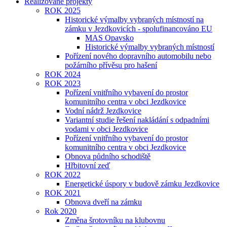
Realizované projekty
ROK 2025
Historické výmalby vybraných místností na
zámku v Jezdkovicích - spolufinancováno EU
MAS Opavsko
Historické výmalby vybraných místností
Pořízení nového dopravního automobilu nebo
požárního přívěsu pro hašení
ROK 2024
ROK 2023
Pořízení vnitřního vybavení do prostor
komunitního centra v obci Jezdkovice
Vodní nádrž Jezdkovice
Variantní studie řešení nakládání s odpadními
vodami v obci Jezdkovice
Pořízení vnitřního vybavení do prostor
komunitního centra v obci Jezdkovice
Obnova půdního schodiště
Hřbitovní zeď
ROK 2022
Energetické úspory v budově zámku Jezdkovice
ROK 2021
Obnova dveří na zámku
Rok 2020
Změna šrotovníku na klubovnu