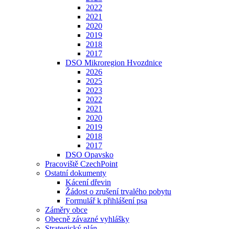
2022
2021
2020
2019
2018
2017
DSO Mikroregion Hvozdnice
2026
2025
2023
2022
2021
2020
2019
2018
2017
DSO Opavsko
Pracoviště CzechPoint
Ostatní dokumenty
Kácení dřevin
Žádost o zrušení trvalého pobytu
Formulář k přihlášení psa
Záměry obce
Obecně závazné vyhlášky
Strategický plán