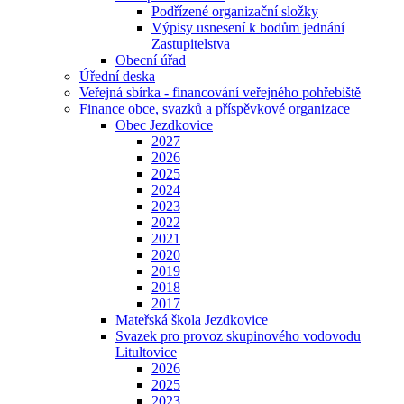
Podřízené organizační složky
Výpisy usnesení k bodům jednání
Zastupitelstva
Obecní úřad
Úřední deska
Veřejná sbírka - financování veřejného pohřebiště
Finance obce, svazků a příspěvkové organizace
Obec Jezdkovice
2027
2026
2025
2024
2023
2022
2021
2020
2019
2018
2017
Mateřská škola Jezdkovice
Svazek pro provoz skupinového vodovodu
Litultovice
2026
2025
2023