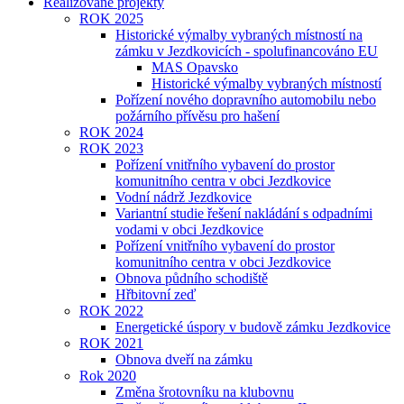
Realizované projekty
ROK 2025
Historické výmalby vybraných místností na
zámku v Jezdkovicích - spolufinancováno EU
MAS Opavsko
Historické výmalby vybraných místností
Pořízení nového dopravního automobilu nebo
požárního přívěsu pro hašení
ROK 2024
ROK 2023
Pořízení vnitřního vybavení do prostor
komunitního centra v obci Jezdkovice
Vodní nádrž Jezdkovice
Variantní studie řešení nakládání s odpadními
vodami v obci Jezdkovice
Pořízení vnitřního vybavení do prostor
komunitního centra v obci Jezdkovice
Obnova půdního schodiště
Hřbitovní zeď
ROK 2022
Energetické úspory v budově zámku Jezdkovice
ROK 2021
Obnova dveří na zámku
Rok 2020
Změna šrotovníku na klubovnu