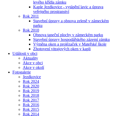
levého křídla zámku
Kaple Jezdkovice - vytápění lavic a úprava
veřejného prostranství
Rok 2011
Stavební úpravy a obnova zeleně v zámeckém
parku
Rok 2010
Obnova taneční plochy v zámeckém parku
Stavební úpravy hospodářského zázemí zámku
Výměna oken a prolézaček v Mateřské škole
Zhotovení vitrajových oken v kapli
Události v obci
Aktuality
Akce v obci
Akce v okolí
Fotogalerie
Jezdkovice
Rok 2024
Rok 2020
Rok 2019
Rok 2018
Rok 2017
Rok 2016
Rok 2015
Rok 2014