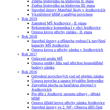
Změna šrotovníku na klubovnu II. etapa
Změna šrotovníku na klubovnu III. etapa
Stavební úpravy Mateřské školy v Jezdkovicích
Víceúčelové hřiště s umělým povrchem
Rok 2019
Zateplení MŠ Jezdkovice - II. etapa
Rekonstrukce komunikací v obci Jezdkovice
Oprava krovu střechy zámku - II. etapa
Rok 2018
Stavební úpravy a přístavba vedoucí k navýšení
kapacity MŠ Jezdkovice
Oprava krovu a střechy zámku v Jezdkovicích
Rok 2017
Oplocení areálu MŠ
Oprava omítky štítu nad střechou hospodářské
budovy zámku
Rok 2016
Odvedení povrchových vod od objektu zámku
Úprava povrchu a sanace bývalého šrotovníku
Zpevněná plocha za hasičskou zbrojnicí v
Jezdkovicích
Pro děti z Jezdkovic spoustu zábavy - dětské
hřiště
Oprava úžlabí krovu střechy zámku Jezdkovice
Stavební úpravy ve 2. NP - Obnova dílčí části