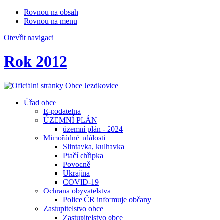
Rovnou na obsah
Rovnou na menu
Otevřit navigaci
Rok 2012
Úřad obce
E-podatelna
ÚZEMNÍ PLÁN
územní plán - 2024
Mimořádné události
Slintavka, kulhavka
Ptačí chřipka
Povodně
Ukrajina
COVID-19
Ochrana obyvatelstva
Police ČR informuje občany
Zastupitelstvo obce
Zastupitelstvo obce