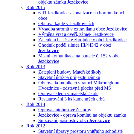
objektu zámku Jezdkovice
Rok 2015
6 TI Jezdkovice - kanalizace na horním konci
obce
Obnova kaple v Jezdkovicích
Výsadba stromů v extravilánu obce Jezdkovice
Výměna vrat a dveří, zámek Jezdkovice
Zateplení hasičské zbrojnice v obci Jezdkovice
Chodník podél silnice III/44342 v obci
Jezdkovice
Místní komunikace na parcele č. 152 v obci
Jezdkovice
Rok 2013
Zateplení budovy Mateřské školy
Stavební údržba průjezdu zámku
Obnova komunikací v rámci Mikroregionu
Hvozdnice - odstavná plocha před MŠ
Oprava sklepu v mateřské škole
Restaurování 3 ks kamenných erbů
Rok 2014
Oprava autobusové čekárny
Jezdkovice - oprava komínů na objektu zámku
Snižování prašnosti v obci Jezdkovice
Rok 2012
Stavební úpravy prostoru vnitřního schodiště