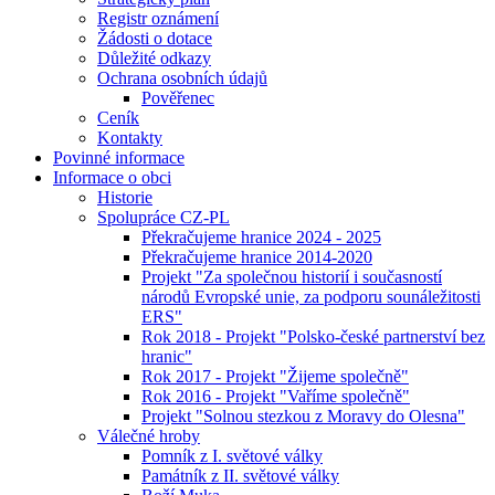
Registr oznámení
Žádosti o dotace
Důležité odkazy
Ochrana osobních údajů
Pověřenec
Ceník
Kontakty
Povinné informace
Informace o obci
Historie
Spolupráce CZ-PL
Překračujeme hranice 2024 - 2025
Překračujeme hranice 2014-2020
Projekt "Za společnou historií i současností
národů Evropské unie, za podporu sounáležitosti
ERS"
Rok 2018 - Projekt "Polsko-české partnerství bez
hranic"
Rok 2017 - Projekt "Žijeme společně"
Rok 2016 - Projekt "Vaříme společně"
Projekt "Solnou stezkou z Moravy do Olesna"
Válečné hroby
Pomník z I. světové války
Památník z II. světové války