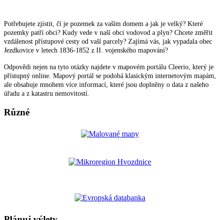
Potřebujete zjistit, čí je pozemek za vaším domem a jak je velký? Které
pozemky patří obci? Kudy vede v naší obci vodovod a plyn? Chcete změřit
vzdálenost přístupové cesty od vaší parcely? Zajímá vás, jak vypadala obec
Jezdkovice v letech 1836-1852 z II. vojenského mapování?
Odpovědi nejen na tyto otázky najdete v mapovém portálu Cleerio, který je
přístupný online. Mapový portál se podobá klasickým internetovým mapám,
ale obsahuje mnohem více informací, které jsou doplněny o data z našeho
úřadu a z katastru nemovitostí.
Různé
Plánuj výlety