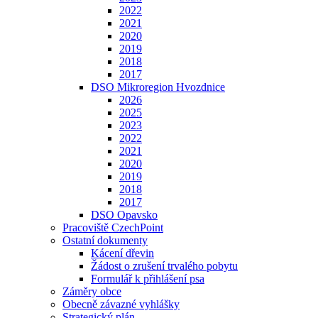
2022
2021
2020
2019
2018
2017
DSO Mikroregion Hvozdnice
2026
2025
2023
2022
2021
2020
2019
2018
2017
DSO Opavsko
Pracoviště CzechPoint
Ostatní dokumenty
Kácení dřevin
Žádost o zrušení trvalého pobytu
Formulář k přihlášení psa
Záměry obce
Obecně závazné vyhlášky
Strategický plán