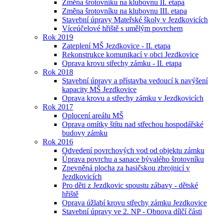
Změna šrotovníku na klubovnu II. etapa
Změna šrotovníku na klubovnu III. etapa
Stavební úpravy Mateřské školy v Jezdkovicích
Víceúčelové hřiště s umělým povrchem
Rok 2019
Zateplení MŠ Jezdkovice - II. etapa
Rekonstrukce komunikací v obci Jezdkovice
Oprava krovu střechy zámku - II. etapa
Rok 2018
Stavební úpravy a přístavba vedoucí k navýšení
kapacity MŠ Jezdkovice
Oprava krovu a střechy zámku v Jezdkovicích
Rok 2017
Oplocení areálu MŠ
Oprava omítky štítu nad střechou hospodářské
budovy zámku
Rok 2016
Odvedení povrchových vod od objektu zámku
Úprava povrchu a sanace bývalého šrotovníku
Zpevněná plocha za hasičskou zbrojnicí v
Jezdkovicích
Pro děti z Jezdkovic spoustu zábavy - dětské
hřiště
Oprava úžlabí krovu střechy zámku Jezdkovice
Stavební úpravy ve 2. NP - Obnova dílčí části