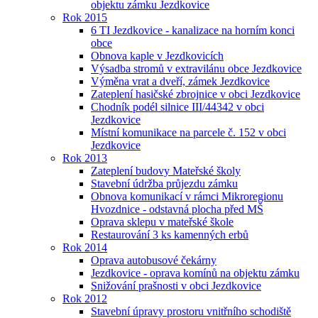
objektu zámku Jezdkovice
Rok 2015
6 TI Jezdkovice - kanalizace na horním konci
obce
Obnova kaple v Jezdkovicích
Výsadba stromů v extravilánu obce Jezdkovice
Výměna vrat a dveří, zámek Jezdkovice
Zateplení hasičské zbrojnice v obci Jezdkovice
Chodník podél silnice III/44342 v obci
Jezdkovice
Místní komunikace na parcele č. 152 v obci
Jezdkovice
Rok 2013
Zateplení budovy Mateřské školy
Stavební údržba průjezdu zámku
Obnova komunikací v rámci Mikroregionu
Hvozdnice - odstavná plocha před MŠ
Oprava sklepu v mateřské škole
Restaurování 3 ks kamenných erbů
Rok 2014
Oprava autobusové čekárny
Jezdkovice - oprava komínů na objektu zámku
Snižování prašnosti v obci Jezdkovice
Rok 2012
Stavební úpravy prostoru vnitřního schodiště