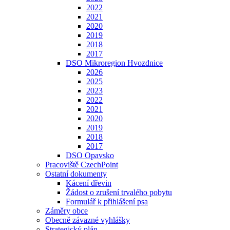
2022
2021
2020
2019
2018
2017
DSO Mikroregion Hvozdnice
2026
2025
2023
2022
2021
2020
2019
2018
2017
DSO Opavsko
Pracoviště CzechPoint
Ostatní dokumenty
Kácení dřevin
Žádost o zrušení trvalého pobytu
Formulář k přihlášení psa
Záměry obce
Obecně závazné vyhlášky
Strategický plán