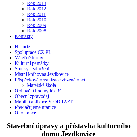
Rok 2013
Rok 2012
Rok 2011
Rok 2010
Rok 2009
Rok 2008
Kontakty
Historie
Spolupráce CZ-PL
Válečné hroby
Kulturní památky
Spolky a sdružení
Místní knihovna Jezdkovice
Příspěvková organizace zřízená obcí
Mateřská škola
Ordinační hodiny lékařů
Obecní zpravodaj
Mobilní aplikace V OBRAZE
Překlačujeme hranice
Okolí obce
Stavební úpravy a přístavba kulturního
domu Jezdkovice