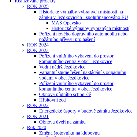
Realizované projekty
ROK 2025
Historické výmalby vybraných místností na
zámku v Jezdkovicích - spolufinancováno EU
MAS Opavsko
Historické výmalby vybraných místností
Pořízení nového dopravního automobilu nebo
požárního přívěsu pro hašení
ROK 2024
ROK 2023
Pořízení vnitřního vybavení do prostor
komunitního centra v obci Jezdkovice
Vodní nádrž Jezdkovice
Variantní studie řešení nakládání s odpadními
vodami v obci Jezdkovice
Pořízení vnitřního vybavení do prostor
komunitního centra v obci Jezdkovice
Obnova půdního schodiště
Hřbitovní zeď
ROK 2022
Energetické úspory v budově zámku Jezdkovice
ROK 2021
Obnova dveří na zámku
Rok 2020
Změna šrotovníku na klubovnu