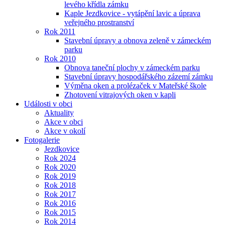
levého křídla zámku
Kaple Jezdkovice - vytápění lavic a úprava
veřejného prostranství
Rok 2011
Stavební úpravy a obnova zeleně v zámeckém
parku
Rok 2010
Obnova taneční plochy v zámeckém parku
Stavební úpravy hospodářského zázemí zámku
Výměna oken a prolézaček v Mateřské škole
Zhotovení vitrajových oken v kapli
Události v obci
Aktuality
Akce v obci
Akce v okolí
Fotogalerie
Jezdkovice
Rok 2024
Rok 2020
Rok 2019
Rok 2018
Rok 2017
Rok 2016
Rok 2015
Rok 2014