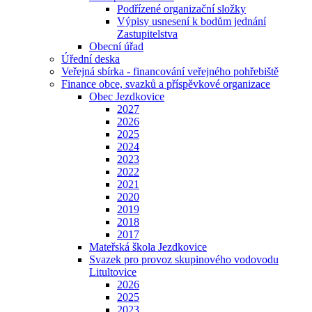
Podřízené organizační složky
Výpisy usnesení k bodům jednání
Zastupitelstva
Obecní úřad
Úřední deska
Veřejná sbírka - financování veřejného pohřebiště
Finance obce, svazků a příspěvkové organizace
Obec Jezdkovice
2027
2026
2025
2024
2023
2022
2021
2020
2019
2018
2017
Mateřská škola Jezdkovice
Svazek pro provoz skupinového vodovodu
Litultovice
2026
2025
2023