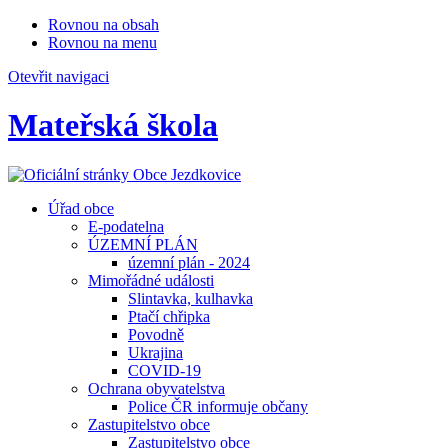
Rovnou na obsah
Rovnou na menu
Otevřit navigaci
Mateřská škola
Úřad obce
E-podatelna
ÚZEMNÍ PLÁN
územní plán - 2024
Mimořádné události
Slintavka, kulhavka
Ptačí chřipka
Povodně
Ukrajina
COVID-19
Ochrana obyvatelstva
Police ČR informuje občany
Zastupitelstvo obce
Zastupitelstvo obce