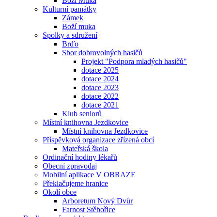
Boží Muka
Kulturní památky
Zámek
Boží muka
Spolky a sdružení
Brďo
Sbor dobrovolných hasičů
Projekt "Podpora mladých hasičů"
dotace 2025
dotace 2024
dotace 2023
dotace 2022
dotace 2021
Klub seniorů
Místní knihovna Jezdkovice
Místní knihovna Jezdkovice
Příspěvková organizace zřízená obcí
Mateřská škola
Ordinační hodiny lékařů
Obecní zpravodaj
Mobilní aplikace V OBRAZE
Překlačujeme hranice
Okolí obce
Arboretum Nový Dvůr
Farnost Stěbořice