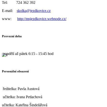
Tel: 724 362 392
E-mail:
skolka@jezdkovice.cz
www:
http://msjezdkovice.webnode.cz/
Provozní doba
pondělí až pátek 6:15 - 15:45 hod
Personální obsazení
ředitelka: Pavla Austová
učitelka: Ivana Petlachová
učitelka: Kateřina Šindelářová