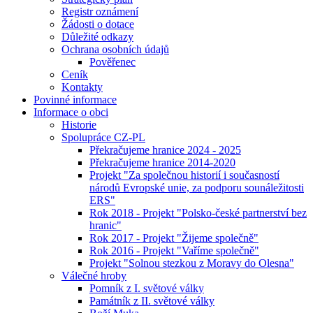
Registr oznámení
Žádosti o dotace
Důležité odkazy
Ochrana osobních údajů
Pověřenec
Ceník
Kontakty
Povinné informace
Informace o obci
Historie
Spolupráce CZ-PL
Překračujeme hranice 2024 - 2025
Překračujeme hranice 2014-2020
Projekt "Za společnou historií i současností
národů Evropské unie, za podporu sounáležitosti
ERS"
Rok 2018 - Projekt "Polsko-české partnerství bez
hranic"
Rok 2017 - Projekt "Žijeme společně"
Rok 2016 - Projekt "Vaříme společně"
Projekt "Solnou stezkou z Moravy do Olesna"
Válečné hroby
Pomník z I. světové války
Památník z II. světové války