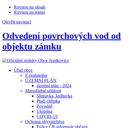
Rovnou na obsah
Rovnou na menu
Otevřit navigaci
Odvedení povrchových vod od
objektu zámku
Úřad obce
E-podatelna
ÚZEMNÍ PLÁN
územní plán - 2024
Mimořádné události
Slintavka, kulhavka
Ptačí chřipka
Povodně
Ukrajina
COVID-19
Ochrana obyvatelstva
Police ČR informuje občany