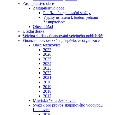
Zastupitelstvo obce
Zastupitelstvo obce
Podřízené organizační složky
Výpisy usnesení k bodům jednání
Zastupitelstva
Obecní úřad
Úřední deska
Veřejná sbírka - financování veřejného pohřebiště
Finance obce, svazků a příspěvkové organizace
Obec Jezdkovice
2027
2026
2025
2024
2023
2022
2021
2020
2019
2018
2017
Mateřská škola Jezdkovice
Svazek pro provoz skupinového vodovodu
Litultovice
2026