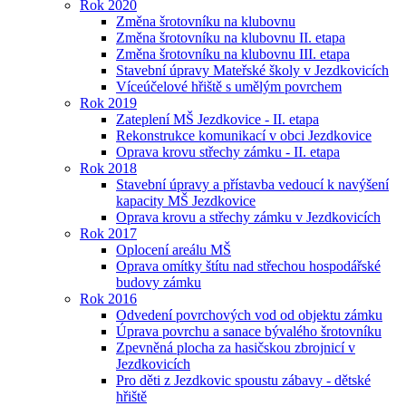
Rok 2020
Změna šrotovníku na klubovnu
Změna šrotovníku na klubovnu II. etapa
Změna šrotovníku na klubovnu III. etapa
Stavební úpravy Mateřské školy v Jezdkovicích
Víceúčelové hřiště s umělým povrchem
Rok 2019
Zateplení MŠ Jezdkovice - II. etapa
Rekonstrukce komunikací v obci Jezdkovice
Oprava krovu střechy zámku - II. etapa
Rok 2018
Stavební úpravy a přístavba vedoucí k navýšení
kapacity MŠ Jezdkovice
Oprava krovu a střechy zámku v Jezdkovicích
Rok 2017
Oplocení areálu MŠ
Oprava omítky štítu nad střechou hospodářské
budovy zámku
Rok 2016
Odvedení povrchových vod od objektu zámku
Úprava povrchu a sanace bývalého šrotovníku
Zpevněná plocha za hasičskou zbrojnicí v
Jezdkovicích
Pro děti z Jezdkovic spoustu zábavy - dětské
hřiště