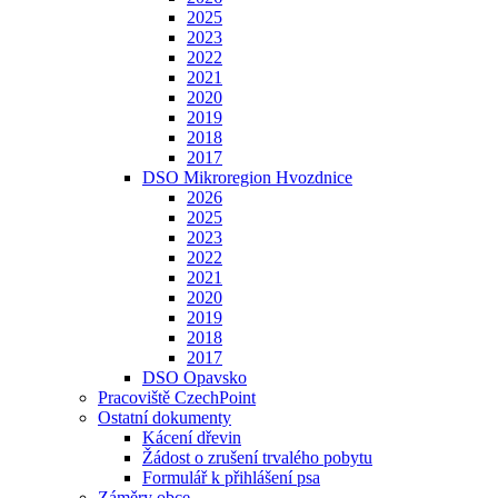
2025
2023
2022
2021
2020
2019
2018
2017
DSO Mikroregion Hvozdnice
2026
2025
2023
2022
2021
2020
2019
2018
2017
DSO Opavsko
Pracoviště CzechPoint
Ostatní dokumenty
Kácení dřevin
Žádost o zrušení trvalého pobytu
Formulář k přihlášení psa
Záměry obce