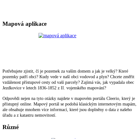
Mapová aplikace
Potřebujete zjistit, čí je pozemek za vaším domem a jak je velký? Které
pozemky patří obci? Kudy vede v naší obci vodovod a plyn? Chcete změřit
vzdálenost přístupové cesty od vaší parcely? Zajímá vás, jak vypadala obec
Jezdkovice v letech 1836-1852 z II. vojenského mapování?
Odpovědi nejen na tyto otázky najdete v mapovém portálu Cleerio, který je
přístupný online. Mapový portál se podobá klasickým internetovým mapám,
ale obsahuje mnohem více informací, které jsou doplněny o data z našeho
úřadu a z katastru nemovitostí.
Různé