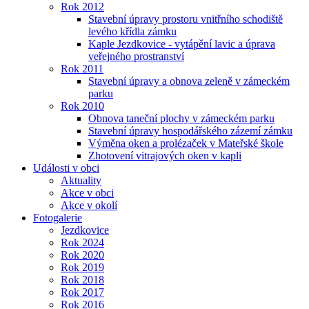
Rok 2012
Stavební úpravy prostoru vnitřního schodiště
levého křídla zámku
Kaple Jezdkovice - vytápění lavic a úprava
veřejného prostranství
Rok 2011
Stavební úpravy a obnova zeleně v zámeckém
parku
Rok 2010
Obnova taneční plochy v zámeckém parku
Stavební úpravy hospodářského zázemí zámku
Výměna oken a prolézaček v Mateřské škole
Zhotovení vitrajových oken v kapli
Události v obci
Aktuality
Akce v obci
Akce v okolí
Fotogalerie
Jezdkovice
Rok 2024
Rok 2020
Rok 2019
Rok 2018
Rok 2017
Rok 2016