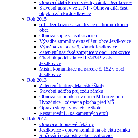
Oprava úžlabí krovu střechy zámku Jezdkovice
Stavební úpravy ve 2. NP - Obnova dílčí části
objektu zámku Jezdkovice
Rok 2015
6 TI Jezdkovice - kanalizace na horním konci
obce
Obnova kaple v Jezdkovicích
Výsadba stromů v extravilánu obce Jezdkovice
Výměna vrat a dveří, zámek Jezdkovice
Zateplení hasičské zbrojnice v obci Jezdkovice
Chodník podél silnice III/44342 v obci
Jezdkovice
Místní komunikace na parcele č. 152 v obci
Jezdkovice
Rok 2013
Zateplení budovy Mateřské školy
Stavební údržba průjezdu zámku
Obnova komunikací v rámci Mikroregionu
Hvozdnice - odstavná plocha před MŠ
Oprava sklepu v mateřské škole
Restaurování 3 ks kamenných erbů
Rok 2014
Oprava autobusové čekárny
Jezdkovice - oprava komínů na objektu zámku
Snižování prašnosti v obci Jezdkovice