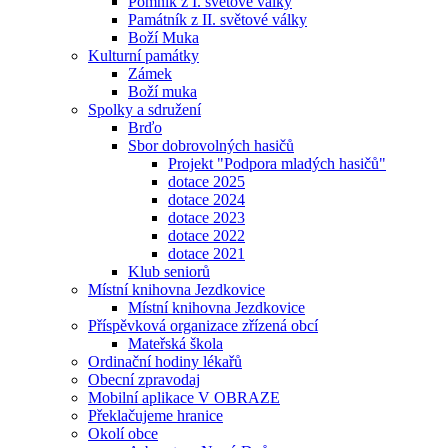
Pomník z I. světové války
Památník z II. světové války
Boží Muka
Kulturní památky
Zámek
Boží muka
Spolky a sdružení
Brďo
Sbor dobrovolných hasičů
Projekt "Podpora mladých hasičů"
dotace 2025
dotace 2024
dotace 2023
dotace 2022
dotace 2021
Klub seniorů
Místní knihovna Jezdkovice
Místní knihovna Jezdkovice
Příspěvková organizace zřízená obcí
Mateřská škola
Ordinační hodiny lékařů
Obecní zpravodaj
Mobilní aplikace V OBRAZE
Překlačujeme hranice
Okolí obce