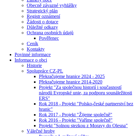
Obecně závazné vyhlášky
Strategický plán
Registr oznámení
Žádosti o dotace
Důležité odkazy
Ochrana osobních údajů
Pověřenec
Ceník
Kontakty
Povinné informace
Informace o obci
Historie
Spolupráce CZ-PL
Překračujeme hranice 2024 - 2025
Překračujeme hranice 2014-2020
Projekt "Za společnou historií i současností
národů Evropské unie, za podporu sounáležitosti
ERS"
Rok 2018 - Projekt "Polsko-české partnerství bez
hranic"
Rok 2017 - Projekt "Žijeme společně"
Rok 2016 - Projekt "Vaříme společně"
Projekt "Solnou stezkou z Moravy do Olesna"
Válečné hroby