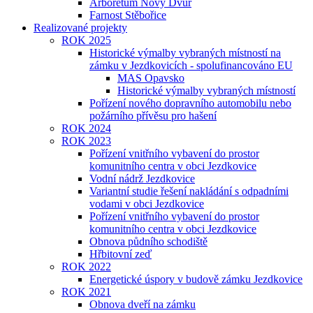
Arboretum Nový Dvůr
Farnost Stěbořice
Realizované projekty
ROK 2025
Historické výmalby vybraných místností na
zámku v Jezdkovicích - spolufinancováno EU
MAS Opavsko
Historické výmalby vybraných místností
Pořízení nového dopravního automobilu nebo
požárního přívěsu pro hašení
ROK 2024
ROK 2023
Pořízení vnitřního vybavení do prostor
komunitního centra v obci Jezdkovice
Vodní nádrž Jezdkovice
Variantní studie řešení nakládání s odpadními
vodami v obci Jezdkovice
Pořízení vnitřního vybavení do prostor
komunitního centra v obci Jezdkovice
Obnova půdního schodiště
Hřbitovní zeď
ROK 2022
Energetické úspory v budově zámku Jezdkovice
ROK 2021
Obnova dveří na zámku