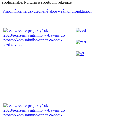
společenské, kulturní a sportovní rekreace.
Vzpomínka na uskutečněné akce v rámci projektu.pdf