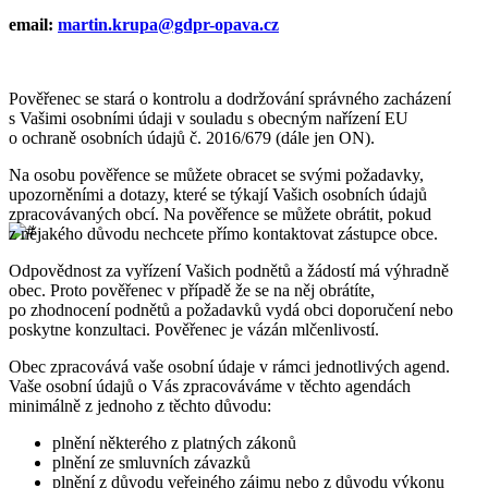
email:
martin.krupa@gdpr-opava.cz
Pověřenec se stará o kontrolu a dodržování správného zacházení
s Vašimi osobními údaji v souladu s obecným nařízení EU
o ochraně osobních údajů č. 2016/679 (dále jen ON).
Na osobu pověřence se můžete obracet se svými požadavky,
upozorněními a dotazy, které se týkají Vašich osobních údajů
zpracovávaných obcí. Na pověřence se můžete obrátit, pokud
z nějakého důvodu nechcete přímo kontaktovat zástupce obce.
Odpovědnost za vyřízení Vašich podnětů a žádostí má výhradně
obec. Proto pověřenec v případě že se na něj obrátíte,
po zhodnocení podnětů a požadavků vydá obci doporučení nebo
poskytne konzultaci. Pověřenec je vázán mlčenlivostí.
Obec zpracovává vaše osobní údaje v rámci jednotlivých agend.
Vaše osobní údajů o Vás zpracováváme v těchto agendách
minimálně z jednoho z těchto důvodu:
plnění některého z platných zákonů
plnění ze smluvních závazků
plnění z důvodu veřejného zájmu nebo z důvodu výkonu