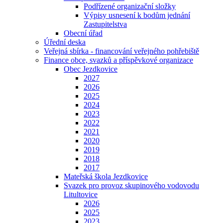
Podřízené organizační složky
Výpisy usnesení k bodům jednání
Zastupitelstva
Obecní úřad
Úřední deska
Veřejná sbírka - financování veřejného pohřebiště
Finance obce, svazků a příspěvkové organizace
Obec Jezdkovice
2027
2026
2025
2024
2023
2022
2021
2020
2019
2018
2017
Mateřská škola Jezdkovice
Svazek pro provoz skupinového vodovodu
Litultovice
2026
2025
2023