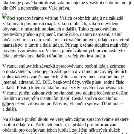
úkolem je právě kontrolovat, zda pracujeme s Vašimi osobními údaji
dle ON a neporušujeme Vaše práva.
V obci zpracováváme většinu Vašich osobních údajů na základě
zákonných povinností (např. zákon o obcích, zákon o evidenci
obyvatel, o místních poplatcích a další). Takto zpracováváme
především jméno a příjmení, rodné číslo, datum narození, státní
občanství, místo narození a místo trvalého pobytu, údaje o uzavření
manželství, o úmrtí a další údaje. Přístup k těmto údajům mají vždy
pověření zaměstnanci. V rámci plnění zákonných povinností tyto
údaje předáváme dalším úřadům a veřejným institucím.
V rámci smluvních závazků zpracováváme osobní údaje zejména
o dodavatelích, nebo jejich zástupcích a v rámci pracovněprávních
smluv taktéž o zaměstnancích. Zde jsou to zejména osobní údaje
jmenné, adresné, IČ, DIČ, bankovní účty, výše platu, rodné číslo
a další. Přístup k těmto údajům mají vždy pověření zaměstnanci.
V rámci plnění zákonných povinností tyto údaje předáváme dalším
úřadům a veřejným institucím (např. Česká správa sociálního
zabezpečení, zdravotní pojišťovny, Finanční správa, Úřad práce
a další).
Na základě plnění úkolu ve veřejném zájmu zpracováváme některé
osobní údaje v dalších evidencích, například pro informování
občanů, pro oceňování jejich jubileí, zajištění některých služeb