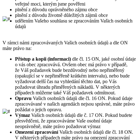
veřejné moci, kterým jsme pověřeni
plnění z důvodu oprávněného zájmu obce
plnění z důvodu životně důležitých zájmů obce
udělením Vašeho souhlasu se zpracováním Vašich osobních
údajů
V rámci námi zpracovávaných Vašich osobních údajů a dle ON
máte právo na:
Přístup a kopii (informaci)
dle čl. 15 ON, jaké osobní údaje
o vás obec zpracovává. Ovšem obec má právo v případě,
že Váš požadavek bude bezdůvodný nebo nepřiměřený
(opakující se v nepřiměřeně krátkém intervalu), nebo bude
vyžadovat delší čas na vyhledání těchto dat, po Vás
požadovat úhradu přiměřených nákladů. V některých
případech můžeme také Váš požadavek odmítnout.
Opravu
Vašich osobních údajů dle čl. 16 ON. Pokud údaje
zpracovávané v našich agendách nejsou správné, máte právo
požádat o jejich opravu.
Výmaz
Vašich osobních údajů dle č. 17 ON. Pokud budete
přesvědčeni, že zpracováváme Vaše osobní údaje
neoprávněně, máte právo požadovat výmaz
Omezení zpracování
Vašich osobních údajů dle čl. 18 ON.
V některých případech máte právo na omezení zpracování