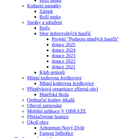
Boží Muka
Kulturní památky
Zámek
Boží muka
Spolky a sdružení
Brďo
Sbor dobrovolných hasičů
Projekt "Podpora mladých hasičů"
dotace 2025
dotace 2024
dotace 2023
dotace 2022
dotace 2021
Klub seniorů
Místní knihovna Jezdkovice
Místní knihovna Jezdkovice
Příspěvková organizace zřízená obcí
Mateřská škola
Ordinační hodiny lékařů
Obecní zpravodaj
Mobilní aplikace V OBRAZE
Překlačujeme hranice
Okolí obce
Arboretum Nový Dvůr
Farnost Stěbořice