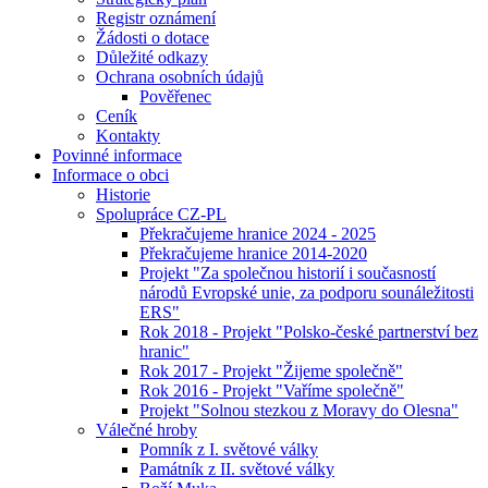
Registr oznámení
Žádosti o dotace
Důležité odkazy
Ochrana osobních údajů
Pověřenec
Ceník
Kontakty
Povinné informace
Informace o obci
Historie
Spolupráce CZ-PL
Překračujeme hranice 2024 - 2025
Překračujeme hranice 2014-2020
Projekt "Za společnou historií i současností
národů Evropské unie, za podporu sounáležitosti
ERS"
Rok 2018 - Projekt "Polsko-české partnerství bez
hranic"
Rok 2017 - Projekt "Žijeme společně"
Rok 2016 - Projekt "Vaříme společně"
Projekt "Solnou stezkou z Moravy do Olesna"
Válečné hroby
Pomník z I. světové války
Památník z II. světové války