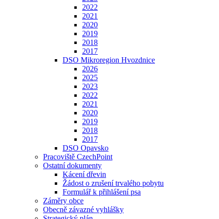
2022
2021
2020
2019
2018
2017
DSO Mikroregion Hvozdnice
2026
2025
2023
2022
2021
2020
2019
2018
2017
DSO Opavsko
Pracoviště CzechPoint
Ostatní dokumenty
Kácení dřevin
Žádost o zrušení trvalého pobytu
Formulář k přihlášení psa
Záměry obce
Obecně závazné vyhlášky
Strategický plán