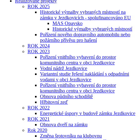
Realizované projekty
ROK 2025
Historické výmalby vybraných místností na
zámku v Jezdkovicích - spolufinancováno EU
MAS Opavsko
Historické výmalby vybraných místností
Pořízení nového dopravního automobilu nebo
požárního přívěsu pro hašení
ROK 2024
ROK 2023
Pořízení vnitřního vybavení do prostor
komunitního centra v obci Jezdkovice
Vodní nádrž Jezdkovice
Variantní studie řešení nakládání s odpadními
vodami v obci Jezdkovice
Pořízení vnitřního vybavení do prostor
komunitního centra v obci Jezdkovice
Obnova půdního schodiště
Hřbitovní zeď
ROK 2022
Energetické úspory v budově zámku Jezdkovice
ROK 2021
Obnova dveří na zámku
Rok 2020
Změna šrotovníku na klubovnu