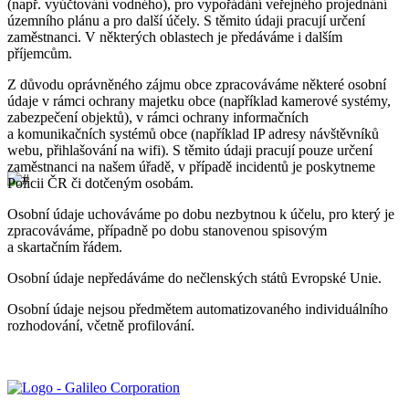
(např. vyúčtování vodného), pro vypořádání veřejného projednání
územního plánu a pro další účely. S těmito údaji pracují určení
zaměstnanci. V některých oblastech je předáváme i dalším
příjemcům.
Z důvodu oprávněného zájmu obce zpracováváme některé osobní
údaje v rámci ochrany majetku obce (například kamerové systémy,
zabezpečení objektů), v rámci ochrany informačních
a komunikačních systémů obce (například IP adresy návštěvníků
webu, přihlašování na wifi). S těmito údaji pracují pouze určení
zaměstnanci na našem úřadě, v případě incidentů je poskytneme
Policii ČR či dotčeným osobám.
Osobní údaje uchováváme po dobu nezbytnou k účelu, pro který je
zpracováváme, případně po dobu stanovenou spisovým
a skartačním řádem.
Osobní údaje nepředáváme do nečlenských států Evropské Unie.
Osobní údaje nejsou předmětem automatizovaného individuálního
rozhodování, včetně profilování.