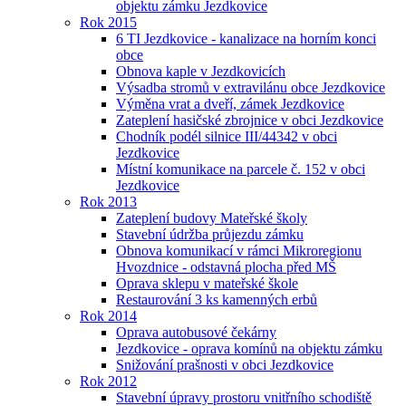
objektu zámku Jezdkovice
Rok 2015
6 TI Jezdkovice - kanalizace na horním konci
obce
Obnova kaple v Jezdkovicích
Výsadba stromů v extravilánu obce Jezdkovice
Výměna vrat a dveří, zámek Jezdkovice
Zateplení hasičské zbrojnice v obci Jezdkovice
Chodník podél silnice III/44342 v obci
Jezdkovice
Místní komunikace na parcele č. 152 v obci
Jezdkovice
Rok 2013
Zateplení budovy Mateřské školy
Stavební údržba průjezdu zámku
Obnova komunikací v rámci Mikroregionu
Hvozdnice - odstavná plocha před MŠ
Oprava sklepu v mateřské škole
Restaurování 3 ks kamenných erbů
Rok 2014
Oprava autobusové čekárny
Jezdkovice - oprava komínů na objektu zámku
Snižování prašnosti v obci Jezdkovice
Rok 2012
Stavební úpravy prostoru vnitřního schodiště