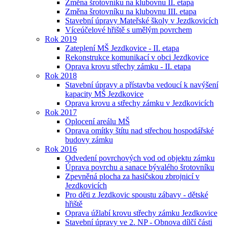
Změna šrotovníku na klubovnu II. etapa
Změna šrotovníku na klubovnu III. etapa
Stavební úpravy Mateřské školy v Jezdkovicích
Víceúčelové hřiště s umělým povrchem
Rok 2019
Zateplení MŠ Jezdkovice - II. etapa
Rekonstrukce komunikací v obci Jezdkovice
Oprava krovu střechy zámku - II. etapa
Rok 2018
Stavební úpravy a přístavba vedoucí k navýšení
kapacity MŠ Jezdkovice
Oprava krovu a střechy zámku v Jezdkovicích
Rok 2017
Oplocení areálu MŠ
Oprava omítky štítu nad střechou hospodářské
budovy zámku
Rok 2016
Odvedení povrchových vod od objektu zámku
Úprava povrchu a sanace bývalého šrotovníku
Zpevněná plocha za hasičskou zbrojnicí v
Jezdkovicích
Pro děti z Jezdkovic spoustu zábavy - dětské
hřiště
Oprava úžlabí krovu střechy zámku Jezdkovice
Stavební úpravy ve 2. NP - Obnova dílčí části