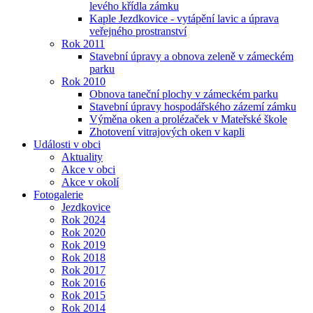
levého křídla zámku
Kaple Jezdkovice - vytápění lavic a úprava
veřejného prostranství
Rok 2011
Stavební úpravy a obnova zeleně v zámeckém
parku
Rok 2010
Obnova taneční plochy v zámeckém parku
Stavební úpravy hospodářského zázemí zámku
Výměna oken a prolézaček v Mateřské škole
Zhotovení vitrajových oken v kapli
Události v obci
Aktuality
Akce v obci
Akce v okolí
Fotogalerie
Jezdkovice
Rok 2024
Rok 2020
Rok 2019
Rok 2018
Rok 2017
Rok 2016
Rok 2015
Rok 2014