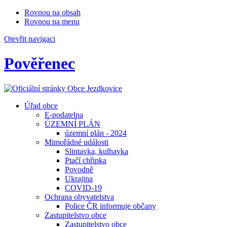
Rovnou na obsah
Rovnou na menu
Otevřit navigaci
Pověřenec
Úřad obce
E-podatelna
ÚZEMNÍ PLÁN
územní plán - 2024
Mimořádné události
Slintavka, kulhavka
Ptačí chřipka
Povodně
Ukrajina
COVID-19
Ochrana obyvatelstva
Police ČR informuje občany
Zastupitelstvo obce
Zastupitelstvo obce