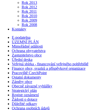
Rok 2013
Rok 2012
Rok 2011
Rok 2010
Rok 2009
Rok 2008
Kontakty
E-podatelna
ÚZEMNÍ PLÁN
Mimořádné události
Ochrana obyvatelstva
Zastupitelstvo obce
Úřední deska
Veřejná sbírka - financování veřejného pohřebiště
Finance obce, svazků a příspěvkové organizace
Pracoviště CzechPoint
Ostatní dokumenty
Záměry obce
Obecně závazné vyhlášky
Strategický plán
Registr oznámení
Žádosti o dotace
Důležité odkazy
Ochrana osobních údajů