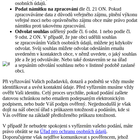
osobních údajů.
Podat námitku na zpracování
dle čl. 21 ON. Pokud
zpracováváme data z důvodů veřejného zájmu, plnění výkonu
veřejné moci nebo oprávněného zájmu obce máte právo podat
námitku proti takovému zpracování.
Odvolat souhlas
udělený podle čl. 6 odst. 1 nebo podle čl.
9 odst. 2 ON. V případě, že jste obci udělili souhlas
se zpracováním Vašich osobních údajů, můžete jej kdykoliv
odvolat. Svůj souhlas můžete odvolat odesláním emailu
uvedeném v kontaktech obce, v němž uvedete, o jaký souhlas
jde a že jej odvoláváte. Nebo také dostavením se na úřad
a sepsáním odvolání souhlasu nebo v listinné podobě zaslané
obci.
Při vyřizování Vašich požadavků, dotazů a podnětů se vždy musíte
identifikovat a uvést kontaktní údaje. Před vyřízením musíme vždy
ověřit Vaši identitu. Celý proces urychlíte, pokud podání zašlete
datovou schránkou nebo emailem podepsaným elektronickým
podpisem, nebo bude Váš podpis ověřený. Nejjednodušší je však
dojít na náš obecní úřad s průkazem totožnosti a podáním, kde si
Vás ověříme na základě předloženého průkazu totožnosti.
V případě že nebudete spokojeni s vyřízením vašeho podání, máte
právo obrátit se na
Úřad pro ochranu osobních údajů
.
Doporučujeme však nejdříve komunikovat s pověřencem, jehož