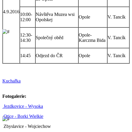
4.9.2016
10:00-
Návštěva Muzea wsi
Opole
V. Tancík
12:00
Opolskej
12:30-
Opole-
Společný oběd
V. Tancík
14:30
Karczma Bida
14:45
Odjezd do ČR
Opole
V. Tancík
Kuchařka
Fotogalerie:
Jezdkovice - Wysoka
Otice - Borki Wielkie
Zbyslavice - Wojciechow