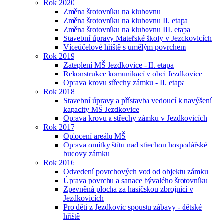
Rok 2020
Změna šrotovníku na klubovnu
Změna šrotovníku na klubovnu II. etapa
Změna šrotovníku na klubovnu III. etapa
Stavební úpravy Mateřské školy v Jezdkovicích
Víceúčelové hřiště s umělým povrchem
Rok 2019
Zateplení MŠ Jezdkovice - II. etapa
Rekonstrukce komunikací v obci Jezdkovice
Oprava krovu střechy zámku - II. etapa
Rok 2018
Stavební úpravy a přístavba vedoucí k navýšení
kapacity MŠ Jezdkovice
Oprava krovu a střechy zámku v Jezdkovicích
Rok 2017
Oplocení areálu MŠ
Oprava omítky štítu nad střechou hospodářské
budovy zámku
Rok 2016
Odvedení povrchových vod od objektu zámku
Úprava povrchu a sanace bývalého šrotovníku
Zpevněná plocha za hasičskou zbrojnicí v
Jezdkovicích
Pro děti z Jezdkovic spoustu zábavy - dětské
hřiště