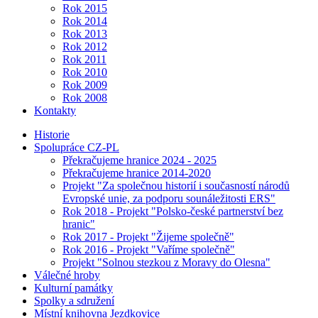
Rok 2015
Rok 2014
Rok 2013
Rok 2012
Rok 2011
Rok 2010
Rok 2009
Rok 2008
Kontakty
Historie
Spolupráce CZ-PL
Překračujeme hranice 2024 - 2025
Překračujeme hranice 2014-2020
Projekt "Za společnou historií i současností národů
Evropské unie, za podporu sounáležitosti ERS"
Rok 2018 - Projekt "Polsko-české partnerství bez
hranic"
Rok 2017 - Projekt "Žijeme společně"
Rok 2016 - Projekt "Vaříme společně"
Projekt "Solnou stezkou z Moravy do Olesna"
Válečné hroby
Kulturní památky
Spolky a sdružení
Místní knihovna Jezdkovice