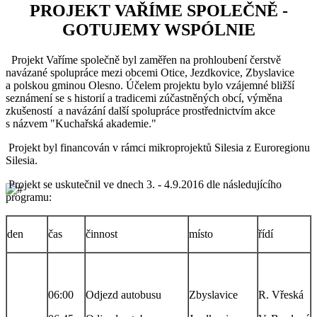
PROJEKT VAŘÍME SPOLEČNĚ -
GOTUJEMY WSPÓLNIE
Projekt Vaříme společně byl zaměřen na prohloubení čerstvě
navázané spolupráce mezi obcemi Otice, Jezdkovice, Zbyslavice
a polskou gminou Olesno. Účelem projektu bylo vzájemné bližší
seznámení se s historií a tradicemi zúčastněných obcí, výměna
zkušeností a navázání další spolupráce prostřednictvím akce
s názvem "Kuchařská akademie."
Projekt byl financován v rámci mikroprojektů Silesia z Euroregionu
Silesia.
Projekt se uskutečnil ve dnech 3. - 4.9.2016 dle následujícího
programu:
den
čas
činnost
místo
řídí
06:00
Odjezd autobusu
Zbyslavice
R. Vřeská