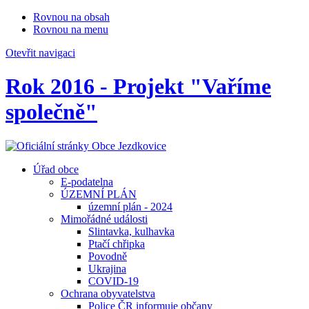
Rovnou na obsah
Rovnou na menu
Otevřit navigaci
Rok 2016 - Projekt "Vaříme
společně"
Úřad obce
E-podatelna
ÚZEMNÍ PLÁN
územní plán - 2024
Mimořádné události
Slintavka, kulhavka
Ptačí chřipka
Povodně
Ukrajina
COVID-19
Ochrana obyvatelstva
Police ČR informuje občany