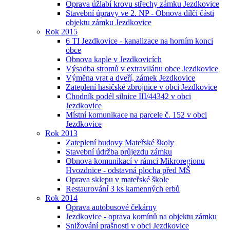
Oprava úžlabí krovu střechy zámku Jezdkovice
Stavební úpravy ve 2. NP - Obnova dílčí části
objektu zámku Jezdkovice
Rok 2015
6 TI Jezdkovice - kanalizace na horním konci
obce
Obnova kaple v Jezdkovicích
Výsadba stromů v extravilánu obce Jezdkovice
Výměna vrat a dveří, zámek Jezdkovice
Zateplení hasičské zbrojnice v obci Jezdkovice
Chodník podél silnice III/44342 v obci
Jezdkovice
Místní komunikace na parcele č. 152 v obci
Jezdkovice
Rok 2013
Zateplení budovy Mateřské školy
Stavební údržba průjezdu zámku
Obnova komunikací v rámci Mikroregionu
Hvozdnice - odstavná plocha před MŠ
Oprava sklepu v mateřské škole
Restaurování 3 ks kamenných erbů
Rok 2014
Oprava autobusové čekárny
Jezdkovice - oprava komínů na objektu zámku
Snižování prašnosti v obci Jezdkovice