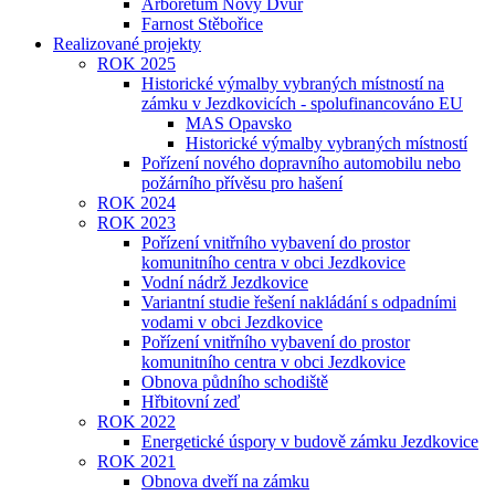
Arboretum Nový Dvůr
Farnost Stěbořice
Realizované projekty
ROK 2025
Historické výmalby vybraných místností na
zámku v Jezdkovicích - spolufinancováno EU
MAS Opavsko
Historické výmalby vybraných místností
Pořízení nového dopravního automobilu nebo
požárního přívěsu pro hašení
ROK 2024
ROK 2023
Pořízení vnitřního vybavení do prostor
komunitního centra v obci Jezdkovice
Vodní nádrž Jezdkovice
Variantní studie řešení nakládání s odpadními
vodami v obci Jezdkovice
Pořízení vnitřního vybavení do prostor
komunitního centra v obci Jezdkovice
Obnova půdního schodiště
Hřbitovní zeď
ROK 2022
Energetické úspory v budově zámku Jezdkovice
ROK 2021
Obnova dveří na zámku