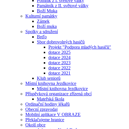
Pomník z I. světové války
Památník z II. světové války
Boží Muka
Kulturní památky
Zámek
Boží muka
Spolky a sdružení
Brďo
Sbor dobrovolných hasičů
Projekt "Podpora mladých hasičů"
dotace 2025
dotace 2024
dotace 2023
dotace 2022
dotace 2021
Klub seniorů
Místní knihovna Jezdkovice
Místní knihovna Jezdkovice
Příspěvková organizace zřízená obcí
Mateřská škola
Ordinační hodiny lékařů
Obecní zpravodaj
Mobilní aplikace V OBRAZE
Překlačujeme hranice
Okolí obce