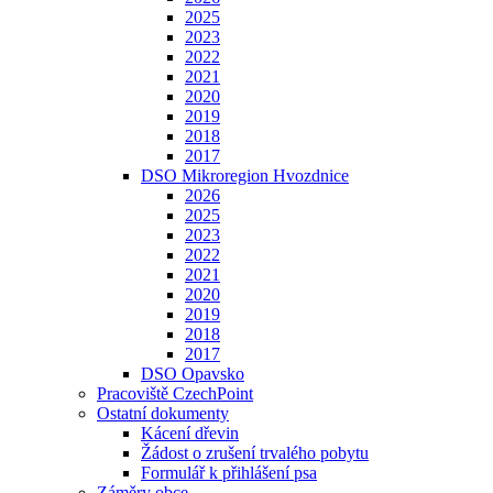
2025
2023
2022
2021
2020
2019
2018
2017
DSO Mikroregion Hvozdnice
2026
2025
2023
2022
2021
2020
2019
2018
2017
DSO Opavsko
Pracoviště CzechPoint
Ostatní dokumenty
Kácení dřevin
Žádost o zrušení trvalého pobytu
Formulář k přihlášení psa
Záměry obce