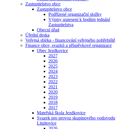
Zastupitelstvo obce
Zastupitelstvo obce
Podřízené organizační složky
Výpisy usnesení k bodům jednání
Zastupitelstva
Obecní úřad
Úřední deska
Veřejná sbírka - financování veřejného pohřebiště
Finance obce, svazků a příspěvkové organizace
Obec Jezdkovice
2027
2026
2025
2024
2023
2022
2021
2020
2019
2018
2017
Mateřská škola Jezdkovice
Svazek pro provoz skupinového vodovodu
Litultovice
2026