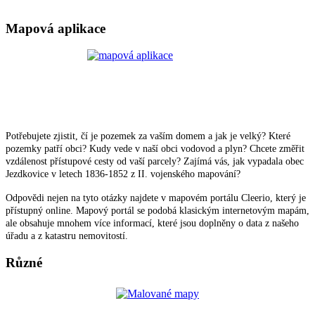
Mapová aplikace
Potřebujete zjistit, čí je pozemek za vaším domem a jak je velký? Které
pozemky patří obci? Kudy vede v naší obci vodovod a plyn? Chcete změřit
vzdálenost přístupové cesty od vaší parcely? Zajímá vás, jak vypadala obec
Jezdkovice v letech 1836-1852 z II. vojenského mapování?
Odpovědi nejen na tyto otázky najdete v mapovém portálu Cleerio, který je
přístupný online. Mapový portál se podobá klasickým internetovým mapám,
ale obsahuje mnohem více informací, které jsou doplněny o data z našeho
úřadu a z katastru nemovitostí.
Různé