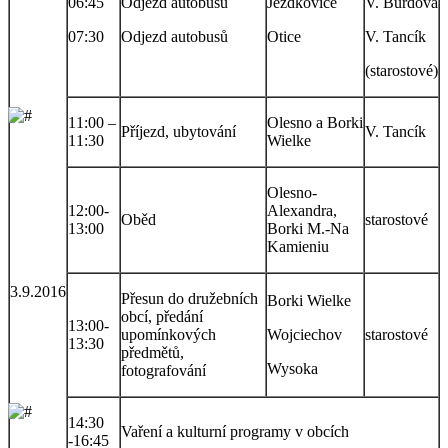
06:45
Odjezd autobusu
Jezdkovice
V. Burdová
07:30
Odjezd autobusů
Otice
V. Tancík
(starostové)
11:00 –
Olesno a Borki
Příjezd, ubytování
V. Tancík
11:30
Wielke
Olesno-
12:00-
Alexandra,
Oběd
starostové
13:00
Borki M.-Na
Kamieniu
3.9.2016
Přesun do družebních
Borki Wielke
obcí, předání
13:00-
upomínkových
Wojciechov
starostové
13:30
předmětů,
Wysoka
fotografování
14:30
Vaření a kulturní programy v obcích
-16:45