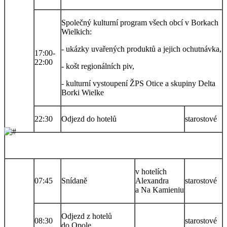
Společný kulturní program všech obcí v Borkach
Wielkich:
- ukázky uvařených produktů a jejich ochutnávka,
17:00-
22:00
- košt regionálních piv,
- kulturní vystoupení ŽPS Otice a skupiny Delta
Borki Wielke
22:30
Odjezd do hotelů
starostové
v hotelích
07:45
Snídaně
Alexandra
starostové
a Na Kamieniu
Odjezd z hotelů
08:30
starostové
do Opole