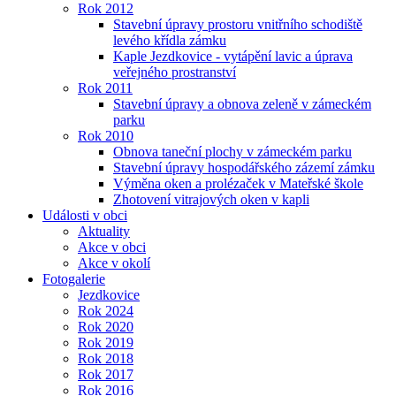
Rok 2012
Stavební úpravy prostoru vnitřního schodiště
levého křídla zámku
Kaple Jezdkovice - vytápění lavic a úprava
veřejného prostranství
Rok 2011
Stavební úpravy a obnova zeleně v zámeckém
parku
Rok 2010
Obnova taneční plochy v zámeckém parku
Stavební úpravy hospodářského zázemí zámku
Výměna oken a prolézaček v Mateřské škole
Zhotovení vitrajových oken v kapli
Události v obci
Aktuality
Akce v obci
Akce v okolí
Fotogalerie
Jezdkovice
Rok 2024
Rok 2020
Rok 2019
Rok 2018
Rok 2017
Rok 2016