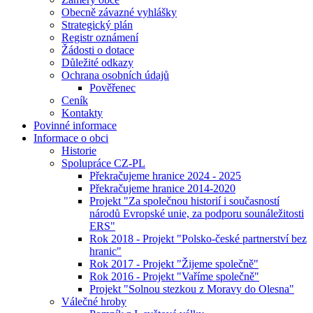
Obecně závazné vyhlášky
Strategický plán
Registr oznámení
Žádosti o dotace
Důležité odkazy
Ochrana osobních údajů
Pověřenec
Ceník
Kontakty
Povinné informace
Informace o obci
Historie
Spolupráce CZ-PL
Překračujeme hranice 2024 - 2025
Překračujeme hranice 2014-2020
Projekt "Za společnou historií i současností
národů Evropské unie, za podporu sounáležitosti
ERS"
Rok 2018 - Projekt "Polsko-české partnerství bez
hranic"
Rok 2017 - Projekt "Žijeme společně"
Rok 2016 - Projekt "Vaříme společně"
Projekt "Solnou stezkou z Moravy do Olesna"
Válečné hroby