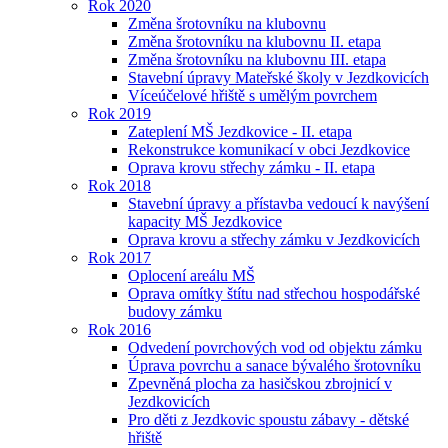
Rok 2020
Změna šrotovníku na klubovnu
Změna šrotovníku na klubovnu II. etapa
Změna šrotovníku na klubovnu III. etapa
Stavební úpravy Mateřské školy v Jezdkovicích
Víceúčelové hřiště s umělým povrchem
Rok 2019
Zateplení MŠ Jezdkovice - II. etapa
Rekonstrukce komunikací v obci Jezdkovice
Oprava krovu střechy zámku - II. etapa
Rok 2018
Stavební úpravy a přístavba vedoucí k navýšení
kapacity MŠ Jezdkovice
Oprava krovu a střechy zámku v Jezdkovicích
Rok 2017
Oplocení areálu MŠ
Oprava omítky štítu nad střechou hospodářské
budovy zámku
Rok 2016
Odvedení povrchových vod od objektu zámku
Úprava povrchu a sanace bývalého šrotovníku
Zpevněná plocha za hasičskou zbrojnicí v
Jezdkovicích
Pro děti z Jezdkovic spoustu zábavy - dětské
hřiště