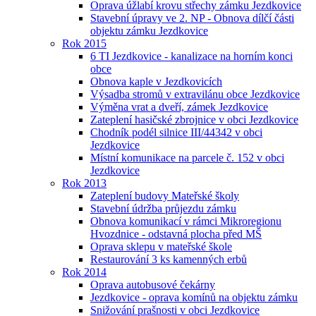
Oprava úžlabí krovu střechy zámku Jezdkovice
Stavební úpravy ve 2. NP - Obnova dílčí části
objektu zámku Jezdkovice
Rok 2015
6 TI Jezdkovice - kanalizace na horním konci
obce
Obnova kaple v Jezdkovicích
Výsadba stromů v extravilánu obce Jezdkovice
Výměna vrat a dveří, zámek Jezdkovice
Zateplení hasičské zbrojnice v obci Jezdkovice
Chodník podél silnice III/44342 v obci
Jezdkovice
Místní komunikace na parcele č. 152 v obci
Jezdkovice
Rok 2013
Zateplení budovy Mateřské školy
Stavební údržba průjezdu zámku
Obnova komunikací v rámci Mikroregionu
Hvozdnice - odstavná plocha před MŠ
Oprava sklepu v mateřské škole
Restaurování 3 ks kamenných erbů
Rok 2014
Oprava autobusové čekárny
Jezdkovice - oprava komínů na objektu zámku
Snižování prašnosti v obci Jezdkovice