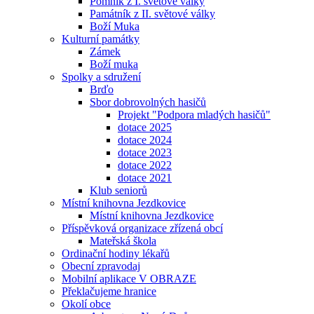
Pomník z I. světové války
Památník z II. světové války
Boží Muka
Kulturní památky
Zámek
Boží muka
Spolky a sdružení
Brďo
Sbor dobrovolných hasičů
Projekt "Podpora mladých hasičů"
dotace 2025
dotace 2024
dotace 2023
dotace 2022
dotace 2021
Klub seniorů
Místní knihovna Jezdkovice
Místní knihovna Jezdkovice
Příspěvková organizace zřízená obcí
Mateřská škola
Ordinační hodiny lékařů
Obecní zpravodaj
Mobilní aplikace V OBRAZE
Překlačujeme hranice
Okolí obce