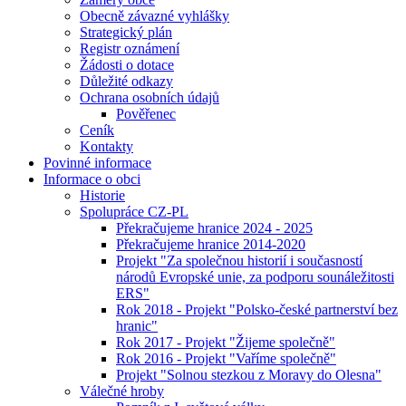
Obecně závazné vyhlášky
Strategický plán
Registr oznámení
Žádosti o dotace
Důležité odkazy
Ochrana osobních údajů
Pověřenec
Ceník
Kontakty
Povinné informace
Informace o obci
Historie
Spolupráce CZ-PL
Překračujeme hranice 2024 - 2025
Překračujeme hranice 2014-2020
Projekt "Za společnou historií i současností
národů Evropské unie, za podporu sounáležitosti
ERS"
Rok 2018 - Projekt "Polsko-české partnerství bez
hranic"
Rok 2017 - Projekt "Žijeme společně"
Rok 2016 - Projekt "Vaříme společně"
Projekt "Solnou stezkou z Moravy do Olesna"
Válečné hroby