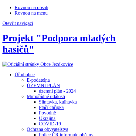
Rovnou na obsah
Rovnou na menu
Otevřit navigaci
Projekt "Podpora mladých
hasičů"
Úřad obce
E-podatelna
ÚZEMNÍ PLÁN
územní plán - 2024
Mimořádné události
Slintavka, kulhavka
Ptačí chřipka
Povodně
Ukrajina
COVID-19
Ochrana obyvatelstva
Police ČR informuje občany