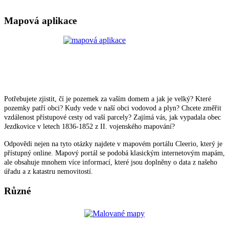
Mapová aplikace
Potřebujete zjistit, čí je pozemek za vaším domem a jak je velký? Které
pozemky patří obci? Kudy vede v naší obci vodovod a plyn? Chcete změřit
vzdálenost přístupové cesty od vaší parcely? Zajímá vás, jak vypadala obec
Jezdkovice v letech 1836-1852 z II. vojenského mapování?
Odpovědi nejen na tyto otázky najdete v mapovém portálu Cleerio, který je
přístupný online. Mapový portál se podobá klasickým internetovým mapám,
ale obsahuje mnohem více informací, které jsou doplněny o data z našeho
úřadu a z katastru nemovitostí.
Různé