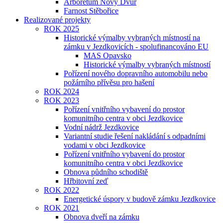
Arboretum Nový Dvůr
Farnost Stěbořice
Realizované projekty
ROK 2025
Historické výmalby vybraných místností na
zámku v Jezdkovicích - spolufinancováno EU
MAS Opavsko
Historické výmalby vybraných místností
Pořízení nového dopravního automobilu nebo
požárního přívěsu pro hašení
ROK 2024
ROK 2023
Pořízení vnitřního vybavení do prostor
komunitního centra v obci Jezdkovice
Vodní nádrž Jezdkovice
Variantní studie řešení nakládání s odpadními
vodami v obci Jezdkovice
Pořízení vnitřního vybavení do prostor
komunitního centra v obci Jezdkovice
Obnova půdního schodiště
Hřbitovní zeď
ROK 2022
Energetické úspory v budově zámku Jezdkovice
ROK 2021
Obnova dveří na zámku