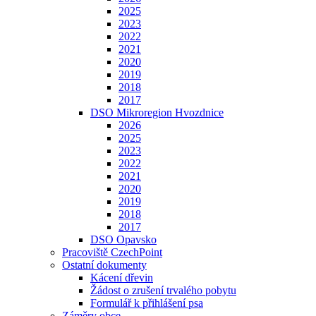
2025
2023
2022
2021
2020
2019
2018
2017
DSO Mikroregion Hvozdnice
2026
2025
2023
2022
2021
2020
2019
2018
2017
DSO Opavsko
Pracoviště CzechPoint
Ostatní dokumenty
Kácení dřevin
Žádost o zrušení trvalého pobytu
Formulář k přihlášení psa
Záměry obce