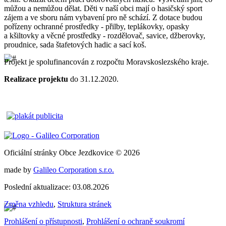
můžou a nemůžou dělat. Děti v naší obci mají o hasičský sport
zájem a ve sboru nám vybavení pro ně schází. Z dotace budou
pořízeny ochranné prostředky - přilby, teplákovky, opasky
a kšiltovky a věcné prostředky - rozdělovač, savice, džberovky,
proudnice, sada štafetových hadic a sací koš.
Projekt je spolufinancován z rozpočtu Moravskoslezského kraje.
Realizace projektu
do 31.12.2020.
Oficiální stránky Obce Jezdkovice © 2026
made by
Galileo Corporation s.r.o.
Poslední aktualizace: 03.08.2026
Změna vzhledu
,
Struktura stránek
Prohlášení o přístupnosti
,
Prohlášení o ochraně soukromí