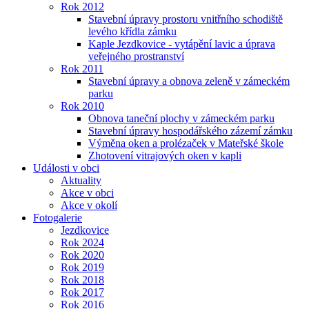
Rok 2012
Stavební úpravy prostoru vnitřního schodiště
levého křídla zámku
Kaple Jezdkovice - vytápění lavic a úprava
veřejného prostranství
Rok 2011
Stavební úpravy a obnova zeleně v zámeckém
parku
Rok 2010
Obnova taneční plochy v zámeckém parku
Stavební úpravy hospodářského zázemí zámku
Výměna oken a prolézaček v Mateřské škole
Zhotovení vitrajových oken v kapli
Události v obci
Aktuality
Akce v obci
Akce v okolí
Fotogalerie
Jezdkovice
Rok 2024
Rok 2020
Rok 2019
Rok 2018
Rok 2017
Rok 2016