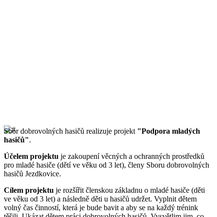
Sbor dobrovolných hasičů realizuje projekt
"Podpora mladých
hasičů"
.
Účelem projektu
je zakoupení věcných a ochranných prostředků
pro mladé hasiče (dětí ve věku od 3 let), členy Sboru dobrovolných
hasičů Jezdkovice.
Cílem projektu
je rozšířit členskou základnu o mladé hasiče (děti
ve věku od 3 let) a následně děti u hasičů udržet. Vyplnit dětem
volný čas činností, která je bude bavit a aby se na každý trénink
těšili. Ukázat dětem práci dobrovolných hasičů. Vysvětlim jim, co