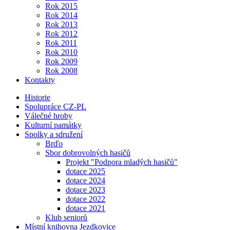
Rok 2015
Rok 2014
Rok 2013
Rok 2012
Rok 2011
Rok 2010
Rok 2009
Rok 2008
Kontakty
Historie
Spolupráce CZ-PL
Válečné hroby
Kulturní památky
Spolky a sdružení
Brďo
Sbor dobrovolných hasičů
Projekt "Podpora mladých hasičů"
dotace 2025
dotace 2024
dotace 2023
dotace 2022
dotace 2021
Klub seniorů
Místní knihovna Jezdkovice