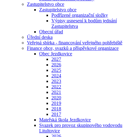
Zastupitelstvo obce
Zastupitelstvo obce
Podřízené organizační složky
Výpisy usnesení k bodům jednání
Zastupitelstva
Obecní úřad
Úřední deska
Veřejná sbírka - financování veřejného pohřebiště
Finance obce, svazků a příspěvkové organizace
Obec Jezdkovice
2027
2026
2025
2024
2023
2022
2021
2020
2019
2018
2017
Mateřská škola Jezdkovice
Svazek pro provoz skupinového vodovodu
Litultovice
2026