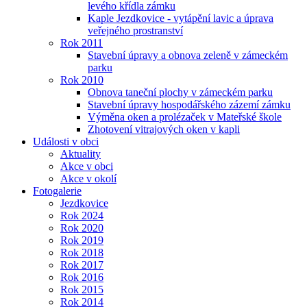
levého křídla zámku
Kaple Jezdkovice - vytápění lavic a úprava
veřejného prostranství
Rok 2011
Stavební úpravy a obnova zeleně v zámeckém
parku
Rok 2010
Obnova taneční plochy v zámeckém parku
Stavební úpravy hospodářského zázemí zámku
Výměna oken a prolézaček v Mateřské škole
Zhotovení vitrajových oken v kapli
Události v obci
Aktuality
Akce v obci
Akce v okolí
Fotogalerie
Jezdkovice
Rok 2024
Rok 2020
Rok 2019
Rok 2018
Rok 2017
Rok 2016
Rok 2015
Rok 2014