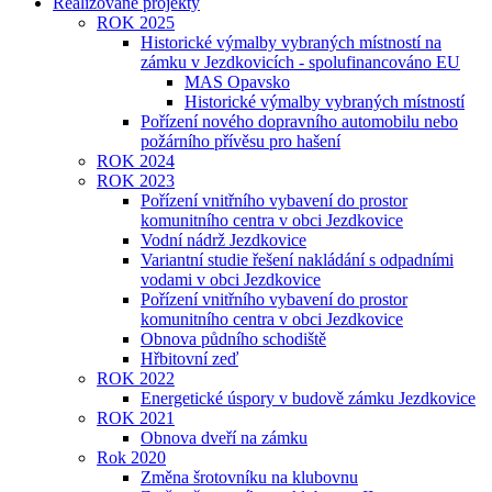
Realizované projekty
ROK 2025
Historické výmalby vybraných místností na
zámku v Jezdkovicích - spolufinancováno EU
MAS Opavsko
Historické výmalby vybraných místností
Pořízení nového dopravního automobilu nebo
požárního přívěsu pro hašení
ROK 2024
ROK 2023
Pořízení vnitřního vybavení do prostor
komunitního centra v obci Jezdkovice
Vodní nádrž Jezdkovice
Variantní studie řešení nakládání s odpadními
vodami v obci Jezdkovice
Pořízení vnitřního vybavení do prostor
komunitního centra v obci Jezdkovice
Obnova půdního schodiště
Hřbitovní zeď
ROK 2022
Energetické úspory v budově zámku Jezdkovice
ROK 2021
Obnova dveří na zámku
Rok 2020
Změna šrotovníku na klubovnu