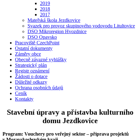
2019
2018
2017
Mateřská škola Jezdkovice
Svazek pro provoz skupinového vodovodu Litultovice
DSO Mikroregion Hvozdnice
DSO Opavsko
Pracoviště CzechPoint
Ostatní dokumenty
Záměry obce
Obecně závazné vyhlášky
Strategický plán
Registr oznámení
Žádosti o dotace
Důležité odkazy
Ochrana osobních údajů
Ceník
Kontakty
Stavební úpravy a přístavba kulturního
domu Jezdkovice
Program: Vouchery pro veřejný sektor – příprava projektů
v Moravskoslezském kraji