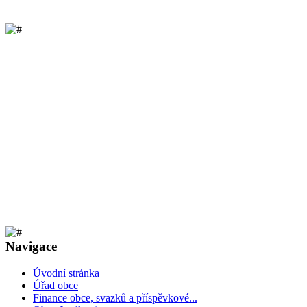
Navigace
Úvodní stránka
Úřad obce
Finance obce, svazků a příspěvkové...