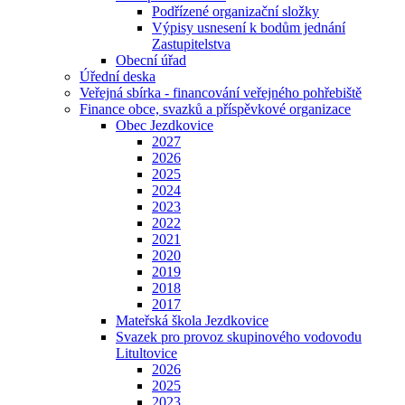
Podřízené organizační složky
Výpisy usnesení k bodům jednání
Zastupitelstva
Obecní úřad
Úřední deska
Veřejná sbírka - financování veřejného pohřebiště
Finance obce, svazků a příspěvkové organizace
Obec Jezdkovice
2027
2026
2025
2024
2023
2022
2021
2020
2019
2018
2017
Mateřská škola Jezdkovice
Svazek pro provoz skupinového vodovodu
Litultovice
2026
2025
2023