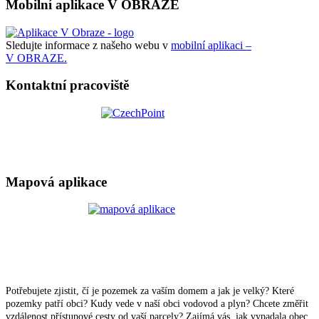
Mobilní aplikace V OBRAZE
Sledujte informace z našeho webu v
mobilní aplikaci –
V OBRAZE.
Kontaktní pracoviště
Mapová aplikace
Potřebujete zjistit, čí je pozemek za vaším domem a jak je velký? Které
pozemky patří obci? Kudy vede v naší obci vodovod a plyn? Chcete změřit
vzdálenost přístupové cesty od vaší parcely? Zajímá vás, jak vypadala obec