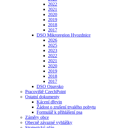
2022
2021
2020
2019
2018
2017
DSO Mikroregion Hvozdnice
2026
2025
2023
2022
2021
2020
2019
2018
2017
DSO Opavsko
Pracoviště CzechPoint
Ostatní dokumenty
Kácení dřevin
Žádost o zrušení trvalého pobytu
Formulář k přihlášení psa
Záměry obce
Obecně závazné vyhlášky
Strategický plán