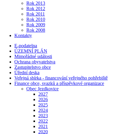
Rok 2013
Rok 2012
Rok 2011
Rok 2010
Rok 2009
Rok 2008
Kontakty
E-podatelna
ÚZEMNÍ PLÁN
Mimořádné události
Ochrana obyvatelstva
Zastupitelstvo obce
Úřední deska
Veřejná sbírka - financování veřejného pohřebiště
Finance obce, svazků a příspěvkové organizace
Obec Jezdkovice
2027
2026
2025
2024
2023
2022
2021
2020