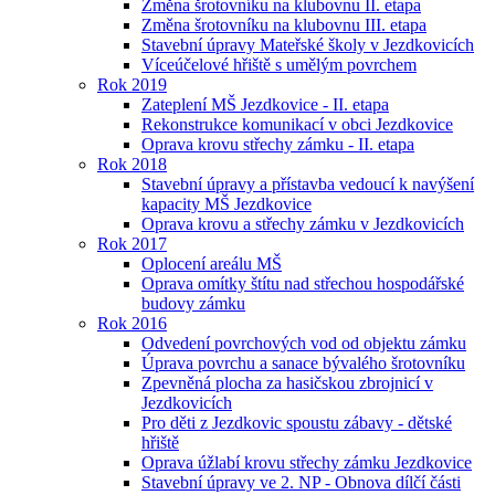
Změna šrotovníku na klubovnu II. etapa
Změna šrotovníku na klubovnu III. etapa
Stavební úpravy Mateřské školy v Jezdkovicích
Víceúčelové hřiště s umělým povrchem
Rok 2019
Zateplení MŠ Jezdkovice - II. etapa
Rekonstrukce komunikací v obci Jezdkovice
Oprava krovu střechy zámku - II. etapa
Rok 2018
Stavební úpravy a přístavba vedoucí k navýšení
kapacity MŠ Jezdkovice
Oprava krovu a střechy zámku v Jezdkovicích
Rok 2017
Oplocení areálu MŠ
Oprava omítky štítu nad střechou hospodářské
budovy zámku
Rok 2016
Odvedení povrchových vod od objektu zámku
Úprava povrchu a sanace bývalého šrotovníku
Zpevněná plocha za hasičskou zbrojnicí v
Jezdkovicích
Pro děti z Jezdkovic spoustu zábavy - dětské
hřiště
Oprava úžlabí krovu střechy zámku Jezdkovice
Stavební úpravy ve 2. NP - Obnova dílčí části