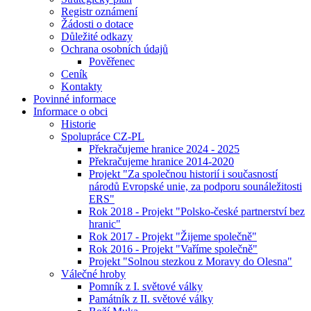
Registr oznámení
Žádosti o dotace
Důležité odkazy
Ochrana osobních údajů
Pověřenec
Ceník
Kontakty
Povinné informace
Informace o obci
Historie
Spolupráce CZ-PL
Překračujeme hranice 2024 - 2025
Překračujeme hranice 2014-2020
Projekt "Za společnou historií i současností
národů Evropské unie, za podporu sounáležitosti
ERS"
Rok 2018 - Projekt "Polsko-české partnerství bez
hranic"
Rok 2017 - Projekt "Žijeme společně"
Rok 2016 - Projekt "Vaříme společně"
Projekt "Solnou stezkou z Moravy do Olesna"
Válečné hroby
Pomník z I. světové války
Památník z II. světové války