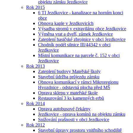
objektu zámku Jezdkovice
Rok 2015
6 TI Jezdkovice - kanalizace na horním konci
obce
Obnova kaple v Jezdkovicích
Výsadba stromů v extravilánu obce Jezdkovice
Výměna vrat a dveří, zámek Jezdkovice
Zateplení hasičské zbrojnice v obci Jezdkovice
Chodník podél silnice III/44342 v obci
Jezdkovice
Místní komunikace na parcele č. 152 v obci
Jezdkovice
Rok 2013
Zateplení budovy Mateřské školy
Stavební údržba průjezdu zámku
Obnova komunikací v rámci Mikroregionu
Hvozdnice - odstavná plocha před MŠ
Oprava sklepu v mateřské škole
Restaurování 3 ks kamenných erbů
Rok 2014
Oprava autobusové čekárny
Jezdkovice - oprava komínů na objektu zámku
Snižování prašnosti v obci Jezdkovice
Rok 2012
Stavební úpravy prostoru vnitřního schodiště