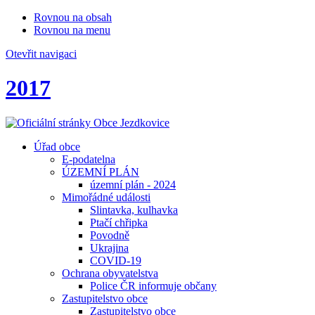
Rovnou na obsah
Rovnou na menu
Otevřit navigaci
2017
Úřad obce
E-podatelna
ÚZEMNÍ PLÁN
územní plán - 2024
Mimořádné události
Slintavka, kulhavka
Ptačí chřipka
Povodně
Ukrajina
COVID-19
Ochrana obyvatelstva
Police ČR informuje občany
Zastupitelstvo obce
Zastupitelstvo obce