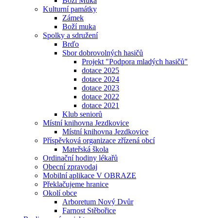
Boží Muka
Kulturní památky
Zámek
Boží muka
Spolky a sdružení
Brďo
Sbor dobrovolných hasičů
Projekt "Podpora mladých hasičů"
dotace 2025
dotace 2024
dotace 2023
dotace 2022
dotace 2021
Klub seniorů
Místní knihovna Jezdkovice
Místní knihovna Jezdkovice
Příspěvková organizace zřízená obcí
Mateřská škola
Ordinační hodiny lékařů
Obecní zpravodaj
Mobilní aplikace V OBRAZE
Překlačujeme hranice
Okolí obce
Arboretum Nový Dvůr
Farnost Stěbořice