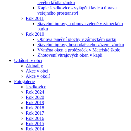
levého křídla zámku
Kaple Jezdkovice - vytápění lavic a úprava
veřejného prostranství
Rok 2011
Stavební úpravy a obnova zeleně v zámeckém
parku
Rok 2010
Obnova taneční plochy v zámeckém parku
Stavební úpravy hospodářského zázemí zámku
Výměna oken a prolézaček v Mateřské škole
Zhotovení vitrajových oken v kapli
Události v obci
Aktuality
Akce v obci
Akce v okolí
Fotogalerie
Jezdkovice
Rok 2024
Rok 2020
Rok 2019
Rok 2018
Rok 2017
Rok 2016
Rok 2015
Rok 2014