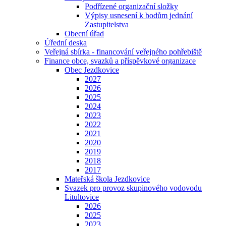
Podřízené organizační složky
Výpisy usnesení k bodům jednání
Zastupitelstva
Obecní úřad
Úřední deska
Veřejná sbírka - financování veřejného pohřebiště
Finance obce, svazků a příspěvkové organizace
Obec Jezdkovice
2027
2026
2025
2024
2023
2022
2021
2020
2019
2018
2017
Mateřská škola Jezdkovice
Svazek pro provoz skupinového vodovodu
Litultovice
2026
2025
2023