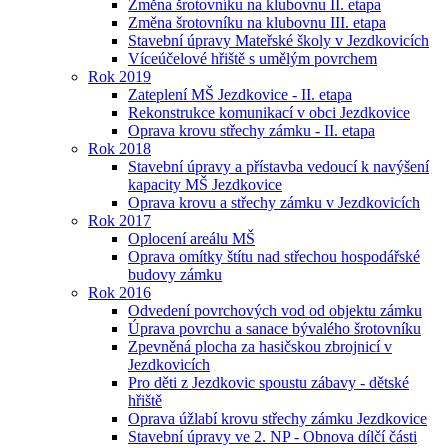
Změna šrotovníku na klubovnu II. etapa
Změna šrotovníku na klubovnu III. etapa
Stavební úpravy Mateřské školy v Jezdkovicích
Víceúčelové hřiště s umělým povrchem
Rok 2019
Zateplení MŠ Jezdkovice - II. etapa
Rekonstrukce komunikací v obci Jezdkovice
Oprava krovu střechy zámku - II. etapa
Rok 2018
Stavební úpravy a přístavba vedoucí k navýšení
kapacity MŠ Jezdkovice
Oprava krovu a střechy zámku v Jezdkovicích
Rok 2017
Oplocení areálu MŠ
Oprava omítky štítu nad střechou hospodářské
budovy zámku
Rok 2016
Odvedení povrchových vod od objektu zámku
Úprava povrchu a sanace bývalého šrotovníku
Zpevněná plocha za hasičskou zbrojnicí v
Jezdkovicích
Pro děti z Jezdkovic spoustu zábavy - dětské
hřiště
Oprava úžlabí krovu střechy zámku Jezdkovice
Stavební úpravy ve 2. NP - Obnova dílčí části