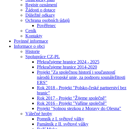
Registr oznámení
Žádosti o dotace
Důležité odkazy
Ochrana osobních údajů
Pověřenec
Ceník
Kontakty
Povinné informace
Informace o obci
Historie
Spolupráce CZ-PL
Překračujeme hranice 2024 - 2025
Překračujeme hranice 2014-2020
Projekt "Za společnou historií i současností
národů Evropské unie, za podporu sounáležitosti
ERS"
Rok 2018 - Projekt "Polsko-české partnerství bez
hranic"
Rok 2017 - Projekt "Žijeme společně"
Rok 2016 - Projekt "Vaříme společně"
Projekt "Solnou stezkou z Moravy do Olesna"
Válečné hroby
Pomník z I. světové války
Památník z II. světové války