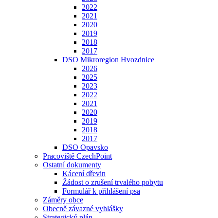
2022
2021
2020
2019
2018
2017
DSO Mikroregion Hvozdnice
2026
2025
2023
2022
2021
2020
2019
2018
2017
DSO Opavsko
Pracoviště CzechPoint
Ostatní dokumenty
Kácení dřevin
Žádost o zrušení trvalého pobytu
Formulář k přihlášení psa
Záměry obce
Obecně závazné vyhlášky
Strategický plán