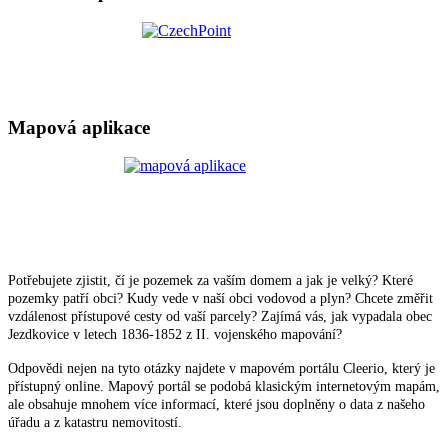
Mapová aplikace
Potřebujete zjistit, čí je pozemek za vaším domem a jak je velký? Které
pozemky patří obci? Kudy vede v naší obci vodovod a plyn? Chcete změřit
vzdálenost přístupové cesty od vaší parcely? Zajímá vás, jak vypadala obec
Jezdkovice v letech 1836-1852 z II. vojenského mapování?
Odpovědi nejen na tyto otázky najdete v mapovém portálu Cleerio, který je
přístupný online. Mapový portál se podobá klasickým internetovým mapám,
ale obsahuje mnohem více informací, které jsou doplněny o data z našeho
úřadu a z katastru nemovitostí.