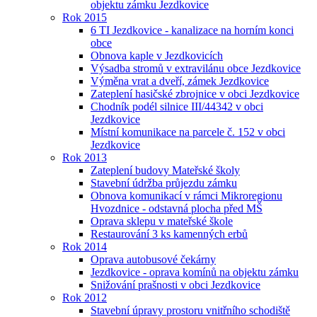
objektu zámku Jezdkovice
Rok 2015
6 TI Jezdkovice - kanalizace na horním konci
obce
Obnova kaple v Jezdkovicích
Výsadba stromů v extravilánu obce Jezdkovice
Výměna vrat a dveří, zámek Jezdkovice
Zateplení hasičské zbrojnice v obci Jezdkovice
Chodník podél silnice III/44342 v obci
Jezdkovice
Místní komunikace na parcele č. 152 v obci
Jezdkovice
Rok 2013
Zateplení budovy Mateřské školy
Stavební údržba průjezdu zámku
Obnova komunikací v rámci Mikroregionu
Hvozdnice - odstavná plocha před MŠ
Oprava sklepu v mateřské škole
Restaurování 3 ks kamenných erbů
Rok 2014
Oprava autobusové čekárny
Jezdkovice - oprava komínů na objektu zámku
Snižování prašnosti v obci Jezdkovice
Rok 2012
Stavební úpravy prostoru vnitřního schodiště