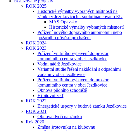
Realizované projekty
ROK 2025
Historické výmalby vybraných místností na
zámku v Jezdkovicích - spolufinancováno EU
MAS Opavsko
Historické výmalby vybraných místností
Pořízení nového dopravního automobilu nebo
požárního přívěsu pro hašení
ROK 2024
ROK 2023
Pořízení vnitřního vybavení do prostor
komunitního centra v obci Jezdkovice
Vodní nádrž Jezdkovice
Variantní studie řešení nakládání s odpadními
vodami v obci Jezdkovice
Pořízení vnitřního vybavení do prostor
komunitního centra v obci Jezdkovice
Obnova půdního schodiště
Hřbitovní zeď
ROK 2022
Energetické úspory v budově zámku Jezdkovice
ROK 2021
Obnova dveří na zámku
Rok 2020
Změna šrotovníku na klubovnu