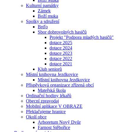
Boží Muka
Kulturní památky
Zámek
Boží muka
Spolky a sdružení
Brďo
Sbor dobrovolných hasičů
Projekt "Podpora mladých hasičů"
dotace 2025
dotace 2024
dotace 2023
dotace 2022
dotace 2021
Klub seniorů
Místní knihovna Jezdkovice
Místní knihovna Jezdkovice
Příspěvková organizace zřízená obcí
Mateřská škola
Ordinační hodiny lékařů
Obecní zpravodaj
Mobilní aplikace V OBRAZE
Překlačujeme hranice
Okolí obce
Arboretum Nový Dvůr
Farnost Stěbořice