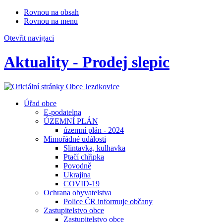
Rovnou na obsah
Rovnou na menu
Otevřit navigaci
Aktuality - Prodej slepic
Úřad obce
E-podatelna
ÚZEMNÍ PLÁN
územní plán - 2024
Mimořádné události
Slintavka, kulhavka
Ptačí chřipka
Povodně
Ukrajina
COVID-19
Ochrana obyvatelstva
Police ČR informuje občany
Zastupitelstvo obce
Zastupitelstvo obce