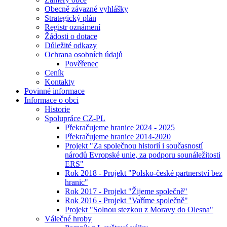
Obecně závazné vyhlášky
Strategický plán
Registr oznámení
Žádosti o dotace
Důležité odkazy
Ochrana osobních údajů
Pověřenec
Ceník
Kontakty
Povinné informace
Informace o obci
Historie
Spolupráce CZ-PL
Překračujeme hranice 2024 - 2025
Překračujeme hranice 2014-2020
Projekt "Za společnou historií i současností
národů Evropské unie, za podporu sounáležitosti
ERS"
Rok 2018 - Projekt "Polsko-české partnerství bez
hranic"
Rok 2017 - Projekt "Žijeme společně"
Rok 2016 - Projekt "Vaříme společně"
Projekt "Solnou stezkou z Moravy do Olesna"
Válečné hroby