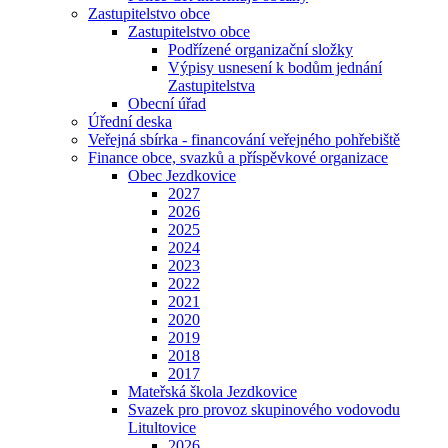
Zastupitelstvo obce
Zastupitelstvo obce
Podřízené organizační složky
Výpisy usnesení k bodům jednání
Zastupitelstva
Obecní úřad
Úřední deska
Veřejná sbírka - financování veřejného pohřebiště
Finance obce, svazků a příspěvkové organizace
Obec Jezdkovice
2027
2026
2025
2024
2023
2022
2021
2020
2019
2018
2017
Mateřská škola Jezdkovice
Svazek pro provoz skupinového vodovodu
Litultovice
2026