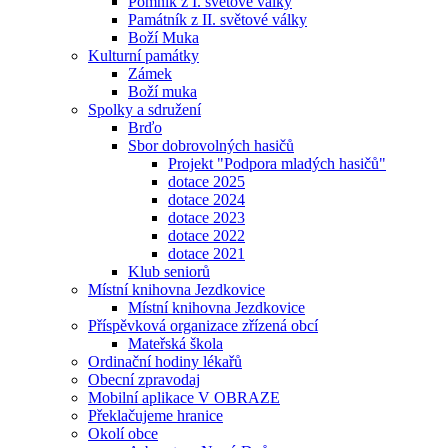
Pomník z I. světové války
Památník z II. světové války
Boží Muka
Kulturní památky
Zámek
Boží muka
Spolky a sdružení
Brďo
Sbor dobrovolných hasičů
Projekt "Podpora mladých hasičů"
dotace 2025
dotace 2024
dotace 2023
dotace 2022
dotace 2021
Klub seniorů
Místní knihovna Jezdkovice
Místní knihovna Jezdkovice
Příspěvková organizace zřízená obcí
Mateřská škola
Ordinační hodiny lékařů
Obecní zpravodaj
Mobilní aplikace V OBRAZE
Překlačujeme hranice
Okolí obce