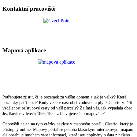
Kontaktní pracoviště
Mapová aplikace
Potřebujete zjistit, čí je pozemek za vaším domem a jak je velký? Které
pozemky patří obci? Kudy vede v naší obci vodovod a plyn? Chcete změřit
vzdálenost přístupové cesty od vaší parcely? Zajímá vás, jak vypadala obec
Jezdkovice v letech 1836-1852 z II. vojenského mapování?
Odpovědi nejen na tyto otázky najdete v mapovém portálu Cleerio, který je
přístupný online. Mapový portál se podobá klasickým internetovým mapám,
ale obsahuje mnohem více informací, které jsou doplněny o data z našeho