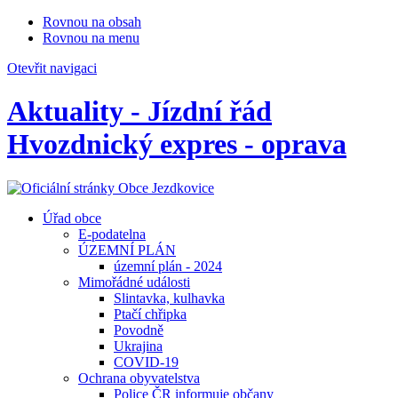
Rovnou na obsah
Rovnou na menu
Otevřit navigaci
Aktuality - Jízdní řád
Hvozdnický expres - oprava
Úřad obce
E-podatelna
ÚZEMNÍ PLÁN
územní plán - 2024
Mimořádné události
Slintavka, kulhavka
Ptačí chřipka
Povodně
Ukrajina
COVID-19
Ochrana obyvatelstva
Police ČR informuje občany