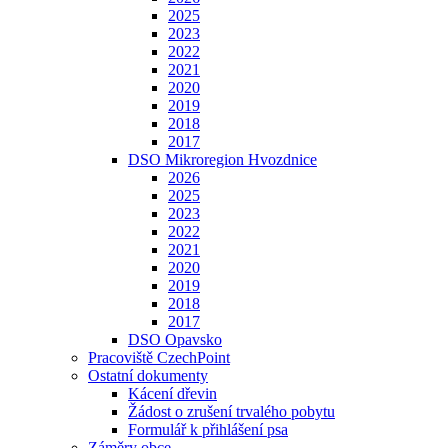
2025
2023
2022
2021
2020
2019
2018
2017
DSO Mikroregion Hvozdnice
2026
2025
2023
2022
2021
2020
2019
2018
2017
DSO Opavsko
Pracoviště CzechPoint
Ostatní dokumenty
Kácení dřevin
Žádost o zrušení trvalého pobytu
Formulář k přihlášení psa
Záměry obce