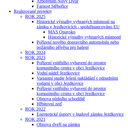
Arboretum Nový Dvůr
Farnost Stěbořice
Realizované projekty
ROK 2025
Historické výmalby vybraných místností na
zámku v Jezdkovicích - spolufinancováno EU
MAS Opavsko
Historické výmalby vybraných místností
Pořízení nového dopravního automobilu nebo
požárního přívěsu pro hašení
ROK 2024
ROK 2023
Pořízení vnitřního vybavení do prostor
komunitního centra v obci Jezdkovice
Vodní nádrž Jezdkovice
Variantní studie řešení nakládání s odpadními
vodami v obci Jezdkovice
Pořízení vnitřního vybavení do prostor
komunitního centra v obci Jezdkovice
Obnova půdního schodiště
Hřbitovní zeď
ROK 2022
Energetické úspory v budově zámku Jezdkovice
ROK 2021
Obnova dveří na zámku