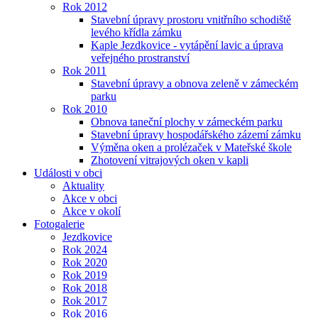
Rok 2012
Stavební úpravy prostoru vnitřního schodiště
levého křídla zámku
Kaple Jezdkovice - vytápění lavic a úprava
veřejného prostranství
Rok 2011
Stavební úpravy a obnova zeleně v zámeckém
parku
Rok 2010
Obnova taneční plochy v zámeckém parku
Stavební úpravy hospodářského zázemí zámku
Výměna oken a prolézaček v Mateřské škole
Zhotovení vitrajových oken v kapli
Události v obci
Aktuality
Akce v obci
Akce v okolí
Fotogalerie
Jezdkovice
Rok 2024
Rok 2020
Rok 2019
Rok 2018
Rok 2017
Rok 2016