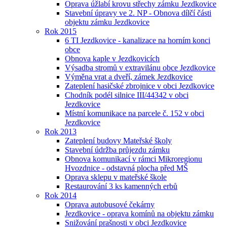
Oprava úžlabí krovu střechy zámku Jezdkovice
Stavební úpravy ve 2. NP - Obnova dílčí části
objektu zámku Jezdkovice
Rok 2015
6 TI Jezdkovice - kanalizace na horním konci
obce
Obnova kaple v Jezdkovicích
Výsadba stromů v extravilánu obce Jezdkovice
Výměna vrat a dveří, zámek Jezdkovice
Zateplení hasičské zbrojnice v obci Jezdkovice
Chodník podél silnice III/44342 v obci
Jezdkovice
Místní komunikace na parcele č. 152 v obci
Jezdkovice
Rok 2013
Zateplení budovy Mateřské školy
Stavební údržba průjezdu zámku
Obnova komunikací v rámci Mikroregionu
Hvozdnice - odstavná plocha před MŠ
Oprava sklepu v mateřské škole
Restaurování 3 ks kamenných erbů
Rok 2014
Oprava autobusové čekárny
Jezdkovice - oprava komínů na objektu zámku
Snižování prašnosti v obci Jezdkovice