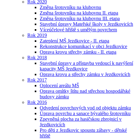
Rok 2020
Změna šrotovníku na klubovnu
Změna šrotovníku na klubovnu II. etapa
Změna šrotovníku na klubovnu III. etapa
Stavební úpravy Mateřské školy v Jezdkovicích
Víceúčelové hřiště s umělým povrchem
Rok 2019
Zateplení MŠ Jezdkovice - II. etapa
Rekonstrukce komunikací v obci Jezdkovice
Oprava krovu střechy zámku - II. etapa
Rok 2018
Stavební úpravy a přístavba vedoucí k navýšení
kapacity MŠ Jezdkovice
Oprava krovu a střechy zámku v Jezdkovicích
Rok 2017
Oplocení areálu MŠ
Oprava omítky štítu nad střechou hospodářské
budovy zámku
Rok 2016
Odvedení povrchových vod od objektu zámku
Úprava povrchu a sanace bývalého šrotovníku
Zpevněná plocha za hasičskou zbrojnicí v
Jezdkovicích
Pro děti z Jezdkovic spoustu zábavy - dětské
hřiště