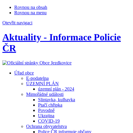
Rovnou na obsah
Rovnou na menu
Otevřit navigaci
Aktuality - Informace Policie
ČR
Úřad obce
E-podatelna
ÚZEMNÍ PLÁN
územní plán - 2024
Mimořádné události
Slintavka, kulhavka
Ptačí chřipka
Povodně
Ukrajina
COVID-19
Ochrana obyvatelstva
Police ČR informuje občany