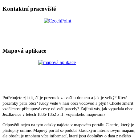
Kontaktní pracoviště
Mapová aplikace
Potřebujete zjistit, čí je pozemek za vaším domem a jak je velký? Které
pozemky patří obci? Kudy vede v naší obci vodovod a plyn? Chcete změřit
vzdálenost přístupové cesty od vaší parcely? Zajímá vás, jak vypadala obec
Jezdkovice v letech 1836-1852 z II. vojenského mapování?
Odpovědi nejen na tyto otázky najdete v mapovém portálu Cleerio, který je
přístupný online. Mapový portál se podobá klasickým internetovým mapám,
ale obsahuje mnohem více informací, které jsou doplněny o data z našeho