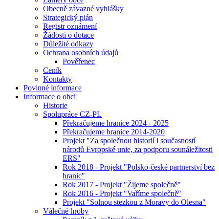
Obecně závazné vyhlášky
Strategický plán
Registr oznámení
Žádosti o dotace
Důležité odkazy
Ochrana osobních údajů
Pověřenec
Ceník
Kontakty
Povinné informace
Informace o obci
Historie
Spolupráce CZ-PL
Překračujeme hranice 2024 - 2025
Překračujeme hranice 2014-2020
Projekt "Za společnou historií i současností
národů Evropské unie, za podporu sounáležitosti
ERS"
Rok 2018 - Projekt "Polsko-české partnerství bez
hranic"
Rok 2017 - Projekt "Žijeme společně"
Rok 2016 - Projekt "Vaříme společně"
Projekt "Solnou stezkou z Moravy do Olesna"
Válečné hroby