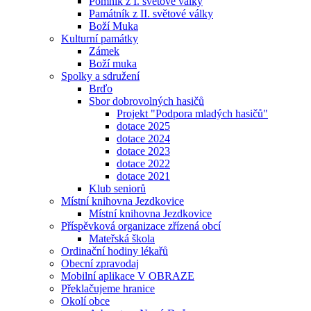
Pomník z I. světové války
Památník z II. světové války
Boží Muka
Kulturní památky
Zámek
Boží muka
Spolky a sdružení
Brďo
Sbor dobrovolných hasičů
Projekt "Podpora mladých hasičů"
dotace 2025
dotace 2024
dotace 2023
dotace 2022
dotace 2021
Klub seniorů
Místní knihovna Jezdkovice
Místní knihovna Jezdkovice
Příspěvková organizace zřízená obcí
Mateřská škola
Ordinační hodiny lékařů
Obecní zpravodaj
Mobilní aplikace V OBRAZE
Překlačujeme hranice
Okolí obce