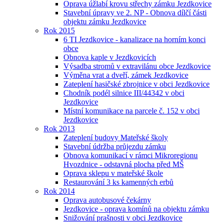
Oprava úžlabí krovu střechy zámku Jezdkovice
Stavební úpravy ve 2. NP - Obnova dílčí části
objektu zámku Jezdkovice
Rok 2015
6 TI Jezdkovice - kanalizace na horním konci
obce
Obnova kaple v Jezdkovicích
Výsadba stromů v extravilánu obce Jezdkovice
Výměna vrat a dveří, zámek Jezdkovice
Zateplení hasičské zbrojnice v obci Jezdkovice
Chodník podél silnice III/44342 v obci
Jezdkovice
Místní komunikace na parcele č. 152 v obci
Jezdkovice
Rok 2013
Zateplení budovy Mateřské školy
Stavební údržba průjezdu zámku
Obnova komunikací v rámci Mikroregionu
Hvozdnice - odstavná plocha před MŠ
Oprava sklepu v mateřské škole
Restaurování 3 ks kamenných erbů
Rok 2014
Oprava autobusové čekárny
Jezdkovice - oprava komínů na objektu zámku
Snižování prašnosti v obci Jezdkovice