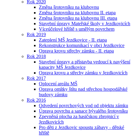
Rok 2020
Změna šrotovníku na klubovnu
Změna šrotovníku na klubovnu II. etapa
Změna šrotovníku na klubovnu III. etapa
Stavební úpravy Mateřské školy v Jezdkovicích
Víceúčelové hřiště s umělým povrchem
Rok 2019
Zateplení MŠ Jezdkovice - II. etapa
Rekonstrukce komunikací v obci Jezdkovice
Oprava krovu střechy zámku - II. etapa
Rok 2018
Stavební úpravy a přístavba vedoucí k navýšení
kapacity MŠ Jezdkovice
Oprava krovu a střechy zámku v Jezdkovicích
Rok 2017
Oplocení areálu MŠ
Oprava omítky štítu nad střechou hospodářské
budovy zámku
Rok 2016
Odvedení povrchových vod od objektu zámku
Úprava povrchu a sanace bývalého šrotovníku
Zpevněná plocha za hasičskou zbrojnicí v
Jezdkovicích
Pro děti z Jezdkovic spoustu zábavy - dětské
hřiště