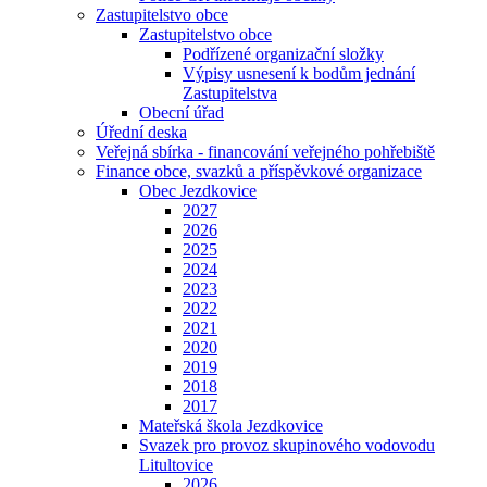
Zastupitelstvo obce
Zastupitelstvo obce
Podřízené organizační složky
Výpisy usnesení k bodům jednání
Zastupitelstva
Obecní úřad
Úřední deska
Veřejná sbírka - financování veřejného pohřebiště
Finance obce, svazků a příspěvkové organizace
Obec Jezdkovice
2027
2026
2025
2024
2023
2022
2021
2020
2019
2018
2017
Mateřská škola Jezdkovice
Svazek pro provoz skupinového vodovodu
Litultovice
2026