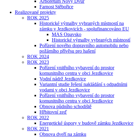
Arboretum Nový Dvůr
Farnost Stěbořice
Realizované projekty
ROK 2025
Historické výmalby vybraných místností na
zámku v Jezdkovicích - spolufinancováno EU
MAS Opavsko
Historické výmalby vybraných místností
Pořízení nového dopravního automobilu nebo
požárního přívěsu pro hašení
ROK 2024
ROK 2023
Pořízení vnitřního vybavení do prostor
komunitního centra v obci Jezdkovice
Vodní nádrž Jezdkovice
Variantní studie řešení nakládání s odpadními
vodami v obci Jezdkovice
Pořízení vnitřního vybavení do prostor
komunitního centra v obci Jezdkovice
Obnova půdního schodiště
Hřbitovní zeď
ROK 2022
Energetické úspory v budově zámku Jezdkovice
ROK 2021
Obnova dveří na zámku