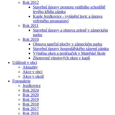
Rok 2012
Stavební úpravy prostoru vnitřního schodiště
levého křídla zámku
Kaple Jezdkovice - vytápění lavic a úprava
veřejného prostranství
Rok 2011
Stavební úpravy a obnova zeleně v zámeckém
parku
Rok 2010
Obnova taneční plochy v zámeckém parku
Stavební úpravy hospodářského zázemí zámku
Výměna oken a prolézaček v Mateřské škole
Zhotovení vitrajových oken v kapli
Události v obci
Aktuality
Akce v obci
Akce v okolí
Fotogalerie
Jezdkovice
Rok 2024
Rok 2020
Rok 2019
Rok 2018
Rok 2017
Rok 2016