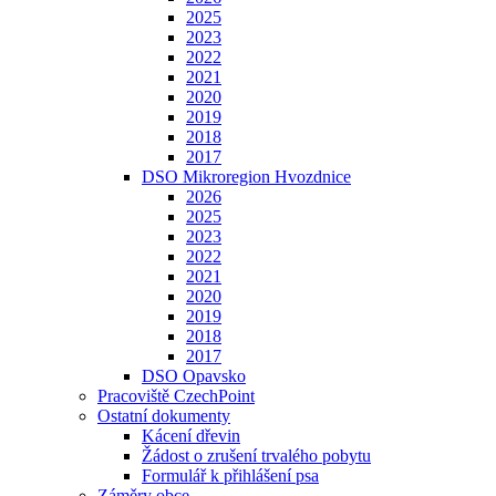
2025
2023
2022
2021
2020
2019
2018
2017
DSO Mikroregion Hvozdnice
2026
2025
2023
2022
2021
2020
2019
2018
2017
DSO Opavsko
Pracoviště CzechPoint
Ostatní dokumenty
Kácení dřevin
Žádost o zrušení trvalého pobytu
Formulář k přihlášení psa
Záměry obce