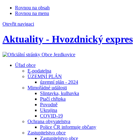
Rovnou na obsah
Rovnou na menu
Otevřit navigaci
Aktuality - Hvozdnický expres
Úřad obce
E-podatelna
ÚZEMNÍ PLÁN
územní plán - 2024
Mimořádné události
Slintavka, kulhavka
Ptačí chřipka
Povodně
Ukrajina
COVID-19
Ochrana obyvatelstva
Police ČR informuje občany
Zastupitelstvo obce
Zastupitelstvo obce