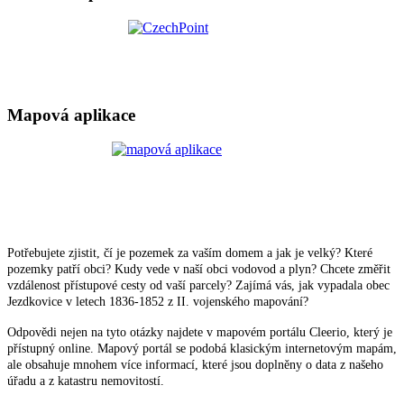
Mapová aplikace
Potřebujete zjistit, čí je pozemek za vaším domem a jak je velký? Které
pozemky patří obci? Kudy vede v naší obci vodovod a plyn? Chcete změřit
vzdálenost přístupové cesty od vaší parcely? Zajímá vás, jak vypadala obec
Jezdkovice v letech 1836-1852 z II. vojenského mapování?
Odpovědi nejen na tyto otázky najdete v mapovém portálu Cleerio, který je
přístupný online. Mapový portál se podobá klasickým internetovým mapám,
ale obsahuje mnohem více informací, které jsou doplněny o data z našeho
úřadu a z katastru nemovitostí.