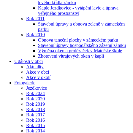
levého křídla zámku
Kaple Jezdkovice - vytápění lavic a úprava
veřejného prostranství
Rok 2011
Stavební úpravy a obnova zeleně v zámeckém
parku
Rok 2010
Obnova taneční plochy v zámeckém parku
Stavební úpravy hospodářského zázemí zámku
Výměna oken a prolézaček v Mateřské škole
Zhotovení vitrajových oken v kapli
Události v obci
Aktuality
Akce v obci
Akce v okolí
Fotogalerie
Jezdkovice
Rok 2024
Rok 2020
Rok 2019
Rok 2018
Rok 2017
Rok 2016
Rok 2015
Rok 2014