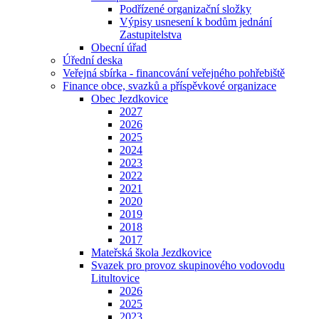
Podřízené organizační složky
Výpisy usnesení k bodům jednání
Zastupitelstva
Obecní úřad
Úřední deska
Veřejná sbírka - financování veřejného pohřebiště
Finance obce, svazků a příspěvkové organizace
Obec Jezdkovice
2027
2026
2025
2024
2023
2022
2021
2020
2019
2018
2017
Mateřská škola Jezdkovice
Svazek pro provoz skupinového vodovodu
Litultovice
2026
2025
2023