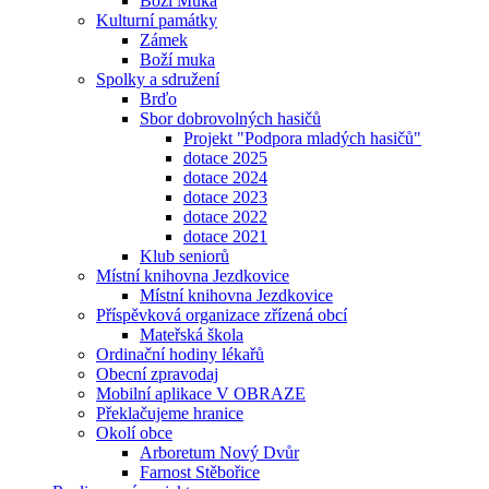
Boží Muka
Kulturní památky
Zámek
Boží muka
Spolky a sdružení
Brďo
Sbor dobrovolných hasičů
Projekt "Podpora mladých hasičů"
dotace 2025
dotace 2024
dotace 2023
dotace 2022
dotace 2021
Klub seniorů
Místní knihovna Jezdkovice
Místní knihovna Jezdkovice
Příspěvková organizace zřízená obcí
Mateřská škola
Ordinační hodiny lékařů
Obecní zpravodaj
Mobilní aplikace V OBRAZE
Překlačujeme hranice
Okolí obce
Arboretum Nový Dvůr
Farnost Stěbořice