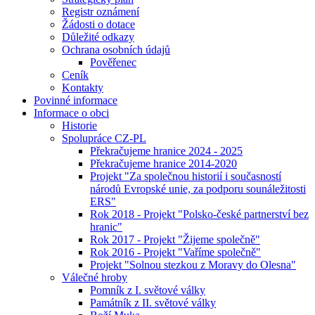
Registr oznámení
Žádosti o dotace
Důležité odkazy
Ochrana osobních údajů
Pověřenec
Ceník
Kontakty
Povinné informace
Informace o obci
Historie
Spolupráce CZ-PL
Překračujeme hranice 2024 - 2025
Překračujeme hranice 2014-2020
Projekt "Za společnou historií i současností
národů Evropské unie, za podporu sounáležitosti
ERS"
Rok 2018 - Projekt "Polsko-české partnerství bez
hranic"
Rok 2017 - Projekt "Žijeme společně"
Rok 2016 - Projekt "Vaříme společně"
Projekt "Solnou stezkou z Moravy do Olesna"
Válečné hroby
Pomník z I. světové války
Památník z II. světové války