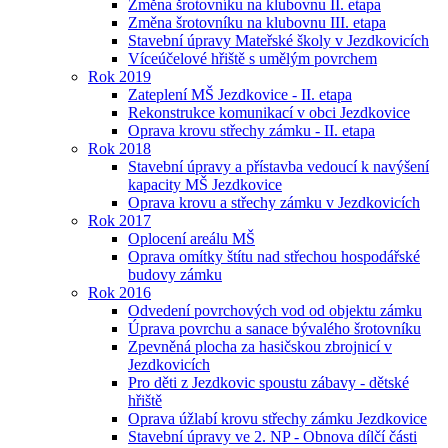
Změna šrotovníku na klubovnu II. etapa
Změna šrotovníku na klubovnu III. etapa
Stavební úpravy Mateřské školy v Jezdkovicích
Víceúčelové hřiště s umělým povrchem
Rok 2019
Zateplení MŠ Jezdkovice - II. etapa
Rekonstrukce komunikací v obci Jezdkovice
Oprava krovu střechy zámku - II. etapa
Rok 2018
Stavební úpravy a přístavba vedoucí k navýšení
kapacity MŠ Jezdkovice
Oprava krovu a střechy zámku v Jezdkovicích
Rok 2017
Oplocení areálu MŠ
Oprava omítky štítu nad střechou hospodářské
budovy zámku
Rok 2016
Odvedení povrchových vod od objektu zámku
Úprava povrchu a sanace bývalého šrotovníku
Zpevněná plocha za hasičskou zbrojnicí v
Jezdkovicích
Pro děti z Jezdkovic spoustu zábavy - dětské
hřiště
Oprava úžlabí krovu střechy zámku Jezdkovice
Stavební úpravy ve 2. NP - Obnova dílčí části