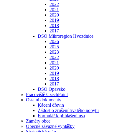
2022
2021
2020
2019
2018
2017
DSO Mikroregion Hvozdnice
2026
2025
2023
2022
2021
2020
2019
2018
2017
DSO Opavsko
Pracoviště CzechPoint
Ostatní dokumenty
Kácení dřevin
Žádost o zrušení trvalého pobytu
Formulář k přihlášení psa
Záměry obce
Obecně závazné vyhlášky
Strategický plán