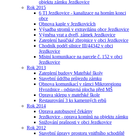
objektu zámku Jezdkovice
Rok 2015
6 TI Jezdkovice - kanalizace na horním konci
obce
Obnova kaple v Jezdkovicích
Výsadba stromů v extravilánu obce Jezdkovice
Výměna vrat a dveří, zámek Jezdkovice
Zateplení hasičské zbrojnice v obci Jezdkovice
Chodník podél silnice III/44342 v obci
Jezdkovice
Místní komunikace na parcele č. 152 v obci
Jezdkovice
Rok 2013
Zateplení budovy Mateřské školy
Stavební údržba průjezdu zámku
Obnova komunikací v rámci Mikroregionu
Hvozdnice - odstavná plocha před MŠ
Oprava sklepu v mateřské škole
Restaurování 3 ks kamenných erbů
Rok 2014
Oprava autobusové čekárny
Jezdkovice - oprava komínů na objektu zámku
Snižování prašnosti v obci Jezdkovice
Rok 2012
Stavební úpravy prostoru vnitřního schodiště