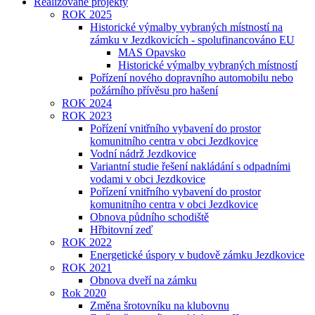
Realizované projekty
ROK 2025
Historické výmalby vybraných místností na
zámku v Jezdkovicích - spolufinancováno EU
MAS Opavsko
Historické výmalby vybraných místností
Pořízení nového dopravního automobilu nebo
požárního přívěsu pro hašení
ROK 2024
ROK 2023
Pořízení vnitřního vybavení do prostor
komunitního centra v obci Jezdkovice
Vodní nádrž Jezdkovice
Variantní studie řešení nakládání s odpadními
vodami v obci Jezdkovice
Pořízení vnitřního vybavení do prostor
komunitního centra v obci Jezdkovice
Obnova půdního schodiště
Hřbitovní zeď
ROK 2022
Energetické úspory v budově zámku Jezdkovice
ROK 2021
Obnova dveří na zámku
Rok 2020
Změna šrotovníku na klubovnu