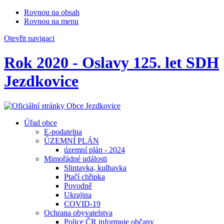
Rovnou na obsah
Rovnou na menu
Otevřit navigaci
Rok 2020 - Oslavy 125. let SDH
Jezdkovice
Úřad obce
E-podatelna
ÚZEMNÍ PLÁN
územní plán - 2024
Mimořádné události
Slintavka, kulhavka
Ptačí chřipka
Povodně
Ukrajina
COVID-19
Ochrana obyvatelstva
Police ČR informuje občany