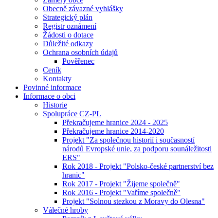
Obecně závazné vyhlášky
Strategický plán
Registr oznámení
Žádosti o dotace
Důležité odkazy
Ochrana osobních údajů
Pověřenec
Ceník
Kontakty
Povinné informace
Informace o obci
Historie
Spolupráce CZ-PL
Překračujeme hranice 2024 - 2025
Překračujeme hranice 2014-2020
Projekt "Za společnou historií i současností
národů Evropské unie, za podporu sounáležitosti
ERS"
Rok 2018 - Projekt "Polsko-české partnerství bez
hranic"
Rok 2017 - Projekt "Žijeme společně"
Rok 2016 - Projekt "Vaříme společně"
Projekt "Solnou stezkou z Moravy do Olesna"
Válečné hroby