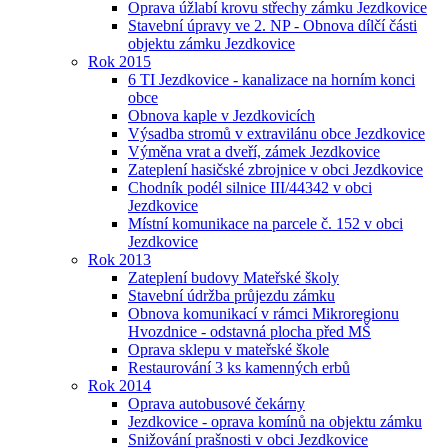
Oprava úžlabí krovu střechy zámku Jezdkovice
Stavební úpravy ve 2. NP - Obnova dílčí části
objektu zámku Jezdkovice
Rok 2015
6 TI Jezdkovice - kanalizace na horním konci
obce
Obnova kaple v Jezdkovicích
Výsadba stromů v extravilánu obce Jezdkovice
Výměna vrat a dveří, zámek Jezdkovice
Zateplení hasičské zbrojnice v obci Jezdkovice
Chodník podél silnice III/44342 v obci
Jezdkovice
Místní komunikace na parcele č. 152 v obci
Jezdkovice
Rok 2013
Zateplení budovy Mateřské školy
Stavební údržba průjezdu zámku
Obnova komunikací v rámci Mikroregionu
Hvozdnice - odstavná plocha před MŠ
Oprava sklepu v mateřské škole
Restaurování 3 ks kamenných erbů
Rok 2014
Oprava autobusové čekárny
Jezdkovice - oprava komínů na objektu zámku
Snižování prašnosti v obci Jezdkovice