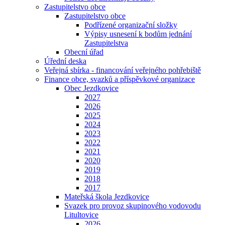
Zastupitelstvo obce
Zastupitelstvo obce
Podřízené organizační složky
Výpisy usnesení k bodům jednání
Zastupitelstva
Obecní úřad
Úřední deska
Veřejná sbírka - financování veřejného pohřebiště
Finance obce, svazků a příspěvkové organizace
Obec Jezdkovice
2027
2026
2025
2024
2023
2022
2021
2020
2019
2018
2017
Mateřská škola Jezdkovice
Svazek pro provoz skupinového vodovodu
Litultovice
2026