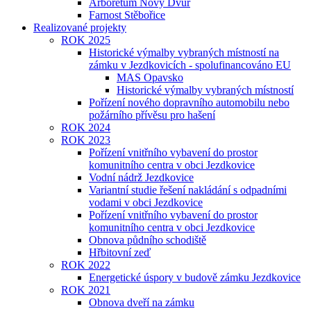
Arboretum Nový Dvůr
Farnost Stěbořice
Realizované projekty
ROK 2025
Historické výmalby vybraných místností na
zámku v Jezdkovicích - spolufinancováno EU
MAS Opavsko
Historické výmalby vybraných místností
Pořízení nového dopravního automobilu nebo
požárního přívěsu pro hašení
ROK 2024
ROK 2023
Pořízení vnitřního vybavení do prostor
komunitního centra v obci Jezdkovice
Vodní nádrž Jezdkovice
Variantní studie řešení nakládání s odpadními
vodami v obci Jezdkovice
Pořízení vnitřního vybavení do prostor
komunitního centra v obci Jezdkovice
Obnova půdního schodiště
Hřbitovní zeď
ROK 2022
Energetické úspory v budově zámku Jezdkovice
ROK 2021
Obnova dveří na zámku