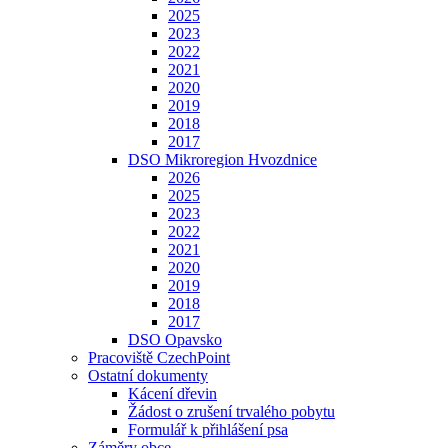
2025
2023
2022
2021
2020
2019
2018
2017
DSO Mikroregion Hvozdnice
2026
2025
2023
2022
2021
2020
2019
2018
2017
DSO Opavsko
Pracoviště CzechPoint
Ostatní dokumenty
Kácení dřevin
Žádost o zrušení trvalého pobytu
Formulář k přihlášení psa
Záměry obce