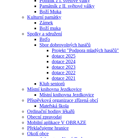
Pomník z I. světové války
Památník z II. světové války
Boží Muka
Kulturní památky
Zámek
Boží muka
Spolky a sdružení
Brďo
Sbor dobrovolných hasičů
Projekt "Podpora mladých hasičů"
dotace 2025
dotace 2024
dotace 2023
dotace 2022
dotace 2021
Klub seniorů
Místní knihovna Jezdkovice
Místní knihovna Jezdkovice
Příspěvková organizace zřízená obcí
Mateřská škola
Ordinační hodiny lékařů
Obecní zpravodaj
Mobilní aplikace V OBRAZE
Překlačujeme hranice
Okolí obce