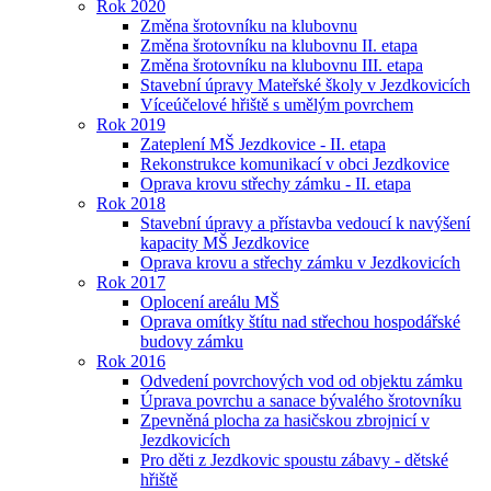
Rok 2020
Změna šrotovníku na klubovnu
Změna šrotovníku na klubovnu II. etapa
Změna šrotovníku na klubovnu III. etapa
Stavební úpravy Mateřské školy v Jezdkovicích
Víceúčelové hřiště s umělým povrchem
Rok 2019
Zateplení MŠ Jezdkovice - II. etapa
Rekonstrukce komunikací v obci Jezdkovice
Oprava krovu střechy zámku - II. etapa
Rok 2018
Stavební úpravy a přístavba vedoucí k navýšení
kapacity MŠ Jezdkovice
Oprava krovu a střechy zámku v Jezdkovicích
Rok 2017
Oplocení areálu MŠ
Oprava omítky štítu nad střechou hospodářské
budovy zámku
Rok 2016
Odvedení povrchových vod od objektu zámku
Úprava povrchu a sanace bývalého šrotovníku
Zpevněná plocha za hasičskou zbrojnicí v
Jezdkovicích
Pro děti z Jezdkovic spoustu zábavy - dětské
hřiště