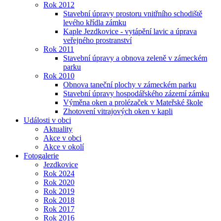
Rok 2012
Stavební úpravy prostoru vnitřního schodiště
levého křídla zámku
Kaple Jezdkovice - vytápění lavic a úprava
veřejného prostranství
Rok 2011
Stavební úpravy a obnova zeleně v zámeckém
parku
Rok 2010
Obnova taneční plochy v zámeckém parku
Stavební úpravy hospodářského zázemí zámku
Výměna oken a prolézaček v Mateřské škole
Zhotovení vitrajových oken v kapli
Události v obci
Aktuality
Akce v obci
Akce v okolí
Fotogalerie
Jezdkovice
Rok 2024
Rok 2020
Rok 2019
Rok 2018
Rok 2017
Rok 2016