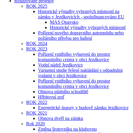
Realizované projekty
ROK 2025
Historické výmalby vybraných místností na
zámku v Jezdkovicích - spolufinancováno EU
MAS Opavsko
Historické výmalby vybraných místností
Pořízení nového dopravního automobilu nebo
požárního přívěsu pro hašení
ROK 2024
ROK 2023
Pořízení vnitřního vybavení do prostor
komunitního centra v obci Jezdkovice
Vodní nádrž Jezdkovice
Variantní studie řešení nakládání s odpadními
vodami v obci Jezdkovice
Pořízení vnitřního vybavení do prostor
komunitního centra v obci Jezdkovice
Obnova půdního schodiště
Hřbitovní zeď
ROK 2022
Energetické úspory v budově zámku Jezdkovice
ROK 2021
Obnova dveří na zámku
Rok 2020
Změna šrotovníku na klubovnu