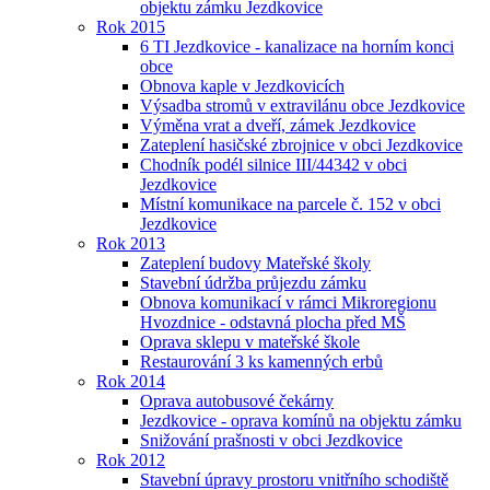
objektu zámku Jezdkovice
Rok 2015
6 TI Jezdkovice - kanalizace na horním konci
obce
Obnova kaple v Jezdkovicích
Výsadba stromů v extravilánu obce Jezdkovice
Výměna vrat a dveří, zámek Jezdkovice
Zateplení hasičské zbrojnice v obci Jezdkovice
Chodník podél silnice III/44342 v obci
Jezdkovice
Místní komunikace na parcele č. 152 v obci
Jezdkovice
Rok 2013
Zateplení budovy Mateřské školy
Stavební údržba průjezdu zámku
Obnova komunikací v rámci Mikroregionu
Hvozdnice - odstavná plocha před MŠ
Oprava sklepu v mateřské škole
Restaurování 3 ks kamenných erbů
Rok 2014
Oprava autobusové čekárny
Jezdkovice - oprava komínů na objektu zámku
Snižování prašnosti v obci Jezdkovice
Rok 2012
Stavební úpravy prostoru vnitřního schodiště