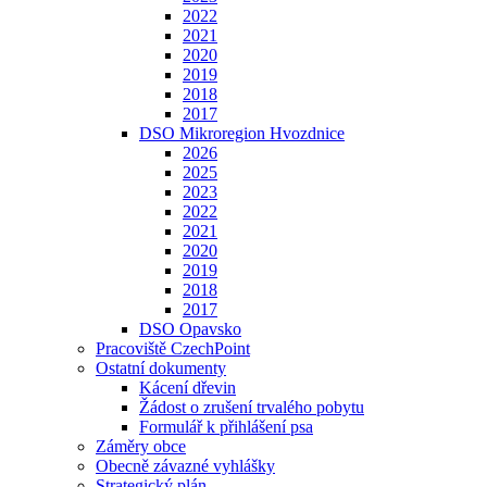
2022
2021
2020
2019
2018
2017
DSO Mikroregion Hvozdnice
2026
2025
2023
2022
2021
2020
2019
2018
2017
DSO Opavsko
Pracoviště CzechPoint
Ostatní dokumenty
Kácení dřevin
Žádost o zrušení trvalého pobytu
Formulář k přihlášení psa
Záměry obce
Obecně závazné vyhlášky
Strategický plán