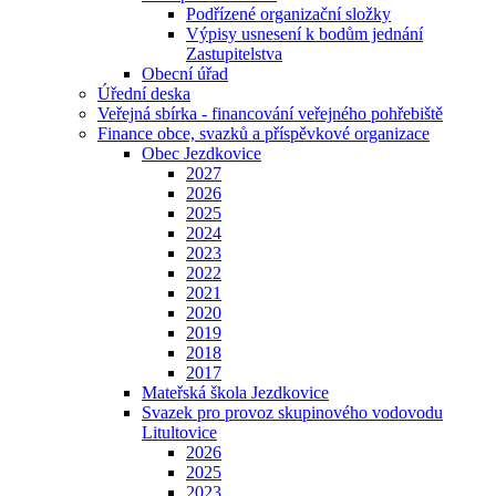
Podřízené organizační složky
Výpisy usnesení k bodům jednání
Zastupitelstva
Obecní úřad
Úřední deska
Veřejná sbírka - financování veřejného pohřebiště
Finance obce, svazků a příspěvkové organizace
Obec Jezdkovice
2027
2026
2025
2024
2023
2022
2021
2020
2019
2018
2017
Mateřská škola Jezdkovice
Svazek pro provoz skupinového vodovodu
Litultovice
2026
2025
2023