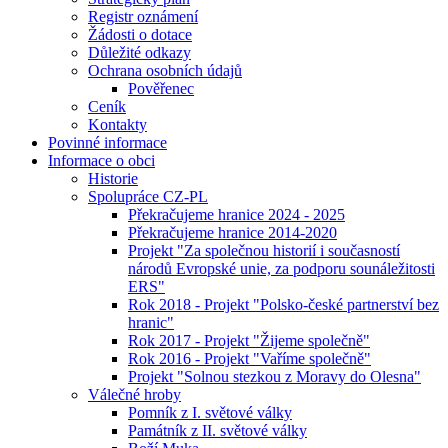
Registr oznámení
Žádosti o dotace
Důležité odkazy
Ochrana osobních údajů
Pověřenec
Ceník
Kontakty
Povinné informace
Informace o obci
Historie
Spolupráce CZ-PL
Překračujeme hranice 2024 - 2025
Překračujeme hranice 2014-2020
Projekt "Za společnou historií i současností
národů Evropské unie, za podporu sounáležitosti
ERS"
Rok 2018 - Projekt "Polsko-české partnerství bez
hranic"
Rok 2017 - Projekt "Žijeme společně"
Rok 2016 - Projekt "Vaříme společně"
Projekt "Solnou stezkou z Moravy do Olesna"
Válečné hroby
Pomník z I. světové války
Památník z II. světové války