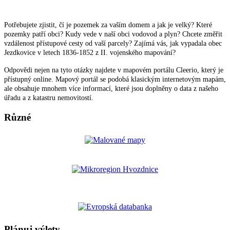
Potřebujete zjistit, čí je pozemek za vaším domem a jak je velký? Které
pozemky patří obci? Kudy vede v naší obci vodovod a plyn? Chcete změřit
vzdálenost přístupové cesty od vaší parcely? Zajímá vás, jak vypadala obec
Jezdkovice v letech 1836-1852 z II. vojenského mapování?
Odpovědi nejen na tyto otázky najdete v mapovém portálu Cleerio, který je
přístupný online. Mapový portál se podobá klasickým internetovým mapám,
ale obsahuje mnohem více informací, které jsou doplněny o data z našeho
úřadu a z katastru nemovitostí.
Různé
Plánuj výlety