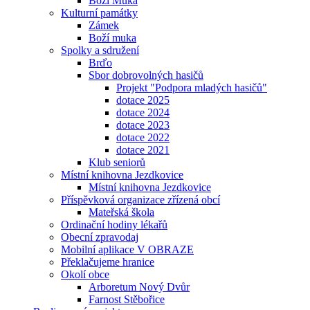
Boží Muka
Kulturní památky
Zámek
Boží muka
Spolky a sdružení
Brďo
Sbor dobrovolných hasičů
Projekt "Podpora mladých hasičů"
dotace 2025
dotace 2024
dotace 2023
dotace 2022
dotace 2021
Klub seniorů
Místní knihovna Jezdkovice
Místní knihovna Jezdkovice
Příspěvková organizace zřízená obcí
Mateřská škola
Ordinační hodiny lékařů
Obecní zpravodaj
Mobilní aplikace V OBRAZE
Překlačujeme hranice
Okolí obce
Arboretum Nový Dvůr
Farnost Stěbořice