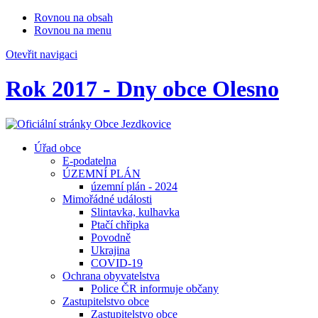
Rovnou na obsah
Rovnou na menu
Otevřit navigaci
Rok 2017 - Dny obce Olesno
Úřad obce
E-podatelna
ÚZEMNÍ PLÁN
územní plán - 2024
Mimořádné události
Slintavka, kulhavka
Ptačí chřipka
Povodně
Ukrajina
COVID-19
Ochrana obyvatelstva
Police ČR informuje občany
Zastupitelstvo obce
Zastupitelstvo obce