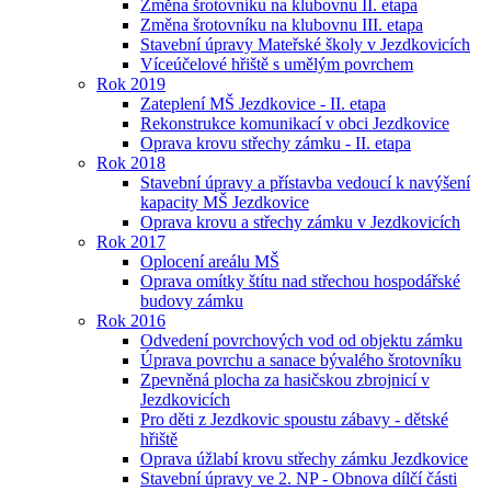
Změna šrotovníku na klubovnu II. etapa
Změna šrotovníku na klubovnu III. etapa
Stavební úpravy Mateřské školy v Jezdkovicích
Víceúčelové hřiště s umělým povrchem
Rok 2019
Zateplení MŠ Jezdkovice - II. etapa
Rekonstrukce komunikací v obci Jezdkovice
Oprava krovu střechy zámku - II. etapa
Rok 2018
Stavební úpravy a přístavba vedoucí k navýšení
kapacity MŠ Jezdkovice
Oprava krovu a střechy zámku v Jezdkovicích
Rok 2017
Oplocení areálu MŠ
Oprava omítky štítu nad střechou hospodářské
budovy zámku
Rok 2016
Odvedení povrchových vod od objektu zámku
Úprava povrchu a sanace bývalého šrotovníku
Zpevněná plocha za hasičskou zbrojnicí v
Jezdkovicích
Pro děti z Jezdkovic spoustu zábavy - dětské
hřiště
Oprava úžlabí krovu střechy zámku Jezdkovice
Stavební úpravy ve 2. NP - Obnova dílčí části