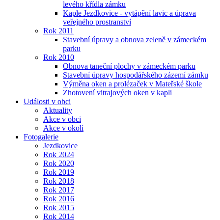
levého křídla zámku
Kaple Jezdkovice - vytápění lavic a úprava
veřejného prostranství
Rok 2011
Stavební úpravy a obnova zeleně v zámeckém
parku
Rok 2010
Obnova taneční plochy v zámeckém parku
Stavební úpravy hospodářského zázemí zámku
Výměna oken a prolézaček v Mateřské škole
Zhotovení vitrajových oken v kapli
Události v obci
Aktuality
Akce v obci
Akce v okolí
Fotogalerie
Jezdkovice
Rok 2024
Rok 2020
Rok 2019
Rok 2018
Rok 2017
Rok 2016
Rok 2015
Rok 2014