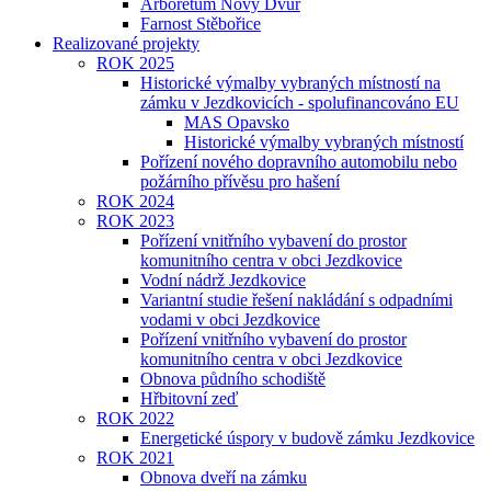
Arboretum Nový Dvůr
Farnost Stěbořice
Realizované projekty
ROK 2025
Historické výmalby vybraných místností na
zámku v Jezdkovicích - spolufinancováno EU
MAS Opavsko
Historické výmalby vybraných místností
Pořízení nového dopravního automobilu nebo
požárního přívěsu pro hašení
ROK 2024
ROK 2023
Pořízení vnitřního vybavení do prostor
komunitního centra v obci Jezdkovice
Vodní nádrž Jezdkovice
Variantní studie řešení nakládání s odpadními
vodami v obci Jezdkovice
Pořízení vnitřního vybavení do prostor
komunitního centra v obci Jezdkovice
Obnova půdního schodiště
Hřbitovní zeď
ROK 2022
Energetické úspory v budově zámku Jezdkovice
ROK 2021
Obnova dveří na zámku