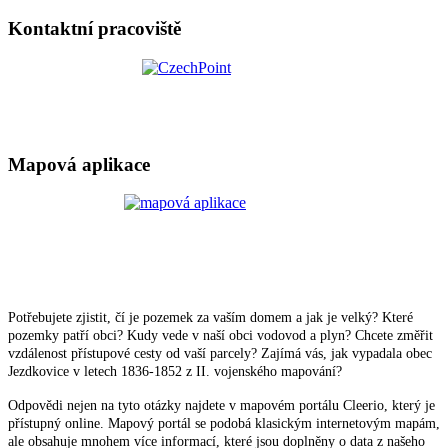
Kontaktní pracoviště
Mapová aplikace
Potřebujete zjistit, čí je pozemek za vaším domem a jak je velký? Které
pozemky patří obci? Kudy vede v naší obci vodovod a plyn? Chcete změřit
vzdálenost přístupové cesty od vaší parcely? Zajímá vás, jak vypadala obec
Jezdkovice v letech 1836-1852 z II. vojenského mapování?
Odpovědi nejen na tyto otázky najdete v mapovém portálu Cleerio, který je
přístupný online. Mapový portál se podobá klasickým internetovým mapám,
ale obsahuje mnohem více informací, které jsou doplněny o data z našeho