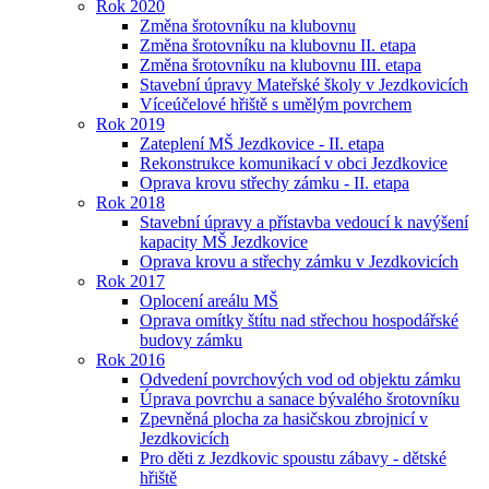
Rok 2020
Změna šrotovníku na klubovnu
Změna šrotovníku na klubovnu II. etapa
Změna šrotovníku na klubovnu III. etapa
Stavební úpravy Mateřské školy v Jezdkovicích
Víceúčelové hřiště s umělým povrchem
Rok 2019
Zateplení MŠ Jezdkovice - II. etapa
Rekonstrukce komunikací v obci Jezdkovice
Oprava krovu střechy zámku - II. etapa
Rok 2018
Stavební úpravy a přístavba vedoucí k navýšení
kapacity MŠ Jezdkovice
Oprava krovu a střechy zámku v Jezdkovicích
Rok 2017
Oplocení areálu MŠ
Oprava omítky štítu nad střechou hospodářské
budovy zámku
Rok 2016
Odvedení povrchových vod od objektu zámku
Úprava povrchu a sanace bývalého šrotovníku
Zpevněná plocha za hasičskou zbrojnicí v
Jezdkovicích
Pro děti z Jezdkovic spoustu zábavy - dětské
hřiště