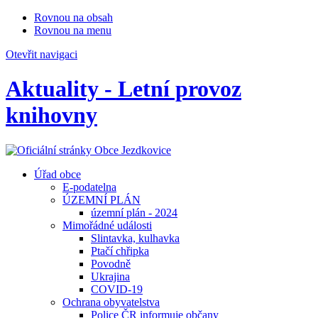
Rovnou na obsah
Rovnou na menu
Otevřit navigaci
Aktuality - Letní provoz
knihovny
Úřad obce
E-podatelna
ÚZEMNÍ PLÁN
územní plán - 2024
Mimořádné události
Slintavka, kulhavka
Ptačí chřipka
Povodně
Ukrajina
COVID-19
Ochrana obyvatelstva
Police ČR informuje občany