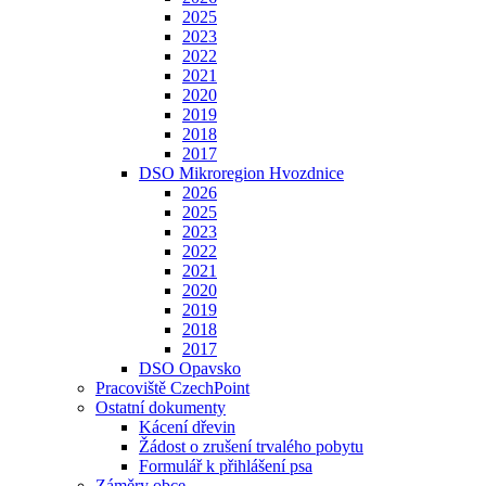
2025
2023
2022
2021
2020
2019
2018
2017
DSO Mikroregion Hvozdnice
2026
2025
2023
2022
2021
2020
2019
2018
2017
DSO Opavsko
Pracoviště CzechPoint
Ostatní dokumenty
Kácení dřevin
Žádost o zrušení trvalého pobytu
Formulář k přihlášení psa
Záměry obce