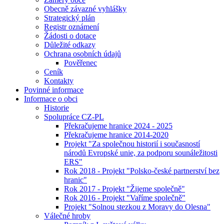
Obecně závazné vyhlášky
Strategický plán
Registr oznámení
Žádosti o dotace
Důležité odkazy
Ochrana osobních údajů
Pověřenec
Ceník
Kontakty
Povinné informace
Informace o obci
Historie
Spolupráce CZ-PL
Překračujeme hranice 2024 - 2025
Překračujeme hranice 2014-2020
Projekt "Za společnou historií i současností
národů Evropské unie, za podporu sounáležitosti
ERS"
Rok 2018 - Projekt "Polsko-české partnerství bez
hranic"
Rok 2017 - Projekt "Žijeme společně"
Rok 2016 - Projekt "Vaříme společně"
Projekt "Solnou stezkou z Moravy do Olesna"
Válečné hroby