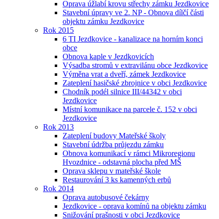
Oprava úžlabí krovu střechy zámku Jezdkovice
Stavební úpravy ve 2. NP - Obnova dílčí části
objektu zámku Jezdkovice
Rok 2015
6 TI Jezdkovice - kanalizace na horním konci
obce
Obnova kaple v Jezdkovicích
Výsadba stromů v extravilánu obce Jezdkovice
Výměna vrat a dveří, zámek Jezdkovice
Zateplení hasičské zbrojnice v obci Jezdkovice
Chodník podél silnice III/44342 v obci
Jezdkovice
Místní komunikace na parcele č. 152 v obci
Jezdkovice
Rok 2013
Zateplení budovy Mateřské školy
Stavební údržba průjezdu zámku
Obnova komunikací v rámci Mikroregionu
Hvozdnice - odstavná plocha před MŠ
Oprava sklepu v mateřské škole
Restaurování 3 ks kamenných erbů
Rok 2014
Oprava autobusové čekárny
Jezdkovice - oprava komínů na objektu zámku
Snižování prašnosti v obci Jezdkovice