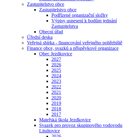
Zastupitelstvo obce
Zastupitelstvo obce
Podřízené organizační složky
Výpisy usnesení k bodům jednání
Zastupitelstva
Obecní úřad
Úřední deska
Veřejná sbírka - financování veřejného pohřebiště
Finance obce, svazků a příspěvkové organizace
Obec Jezdkovice
2027
2026
2025
2024
2023
2022
2021
2020
2019
2018
2017
Mateřská škola Jezdkovice
Svazek pro provoz skupinového vodovodu
Litultovice
2026