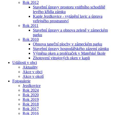
Rok 2012
Stavební úpravy prostoru vnitřního schodiště
levého křídla zámku
Kaple Jezdkovice - vytápění lavic a úprava
veřejného prostranství
Rok 2011
Stavební úpravy a obnova zeleně v zámeckém
parku
Rok 2010
Obnova taneční plochy v zámeckém parku
Stavební úpravy hospodářského zázemí zámku
Výměna oken a prolézaček v Mateřské škole
Zhotovení vitrajových oken v kapli
Události v obci
Aktuality
Akce v obci
Akce v okolí
Fotogalerie
Jezdkovice
Rok 2024
Rok 2020
Rok 2019
Rok 2018
Rok 2017
Rok 2016