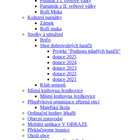
Pomník z I. světové války
Památník z II. světové války
Boží Muka
Kulturní památky
Zámek
Boží muka
Spolky a sdružení
Brďo
Sbor dobrovolných hasičů
Projekt "Podpora mladých hasičů"
dotace 2025
dotace 2024
dotace 2023
dotace 2022
dotace 2021
Klub seniorů
Místní knihovna Jezdkovice
Místní knihovna Jezdkovice
Příspěvková organizace zřízená obcí
Mateřská škola
Ordinační hodiny lékařů
Obecní zpravodaj
Mobilní aplikace V OBRAZE
Překlačujeme hranice
Okolí obce