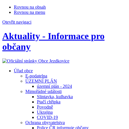
Rovnou na obsah
Rovnou na menu
Otevřit navigaci
Aktuality - Informace pro
občany
Úřad obce
E-podatelna
ÚZEMNÍ PLÁN
územní plán - 2024
Mimořádné události
Slintavka, kulhavka
Ptačí chřipka
Povodně
Ukrajina
COVID-19
Ochrana obyvatelstva
Police ČR informuje občany