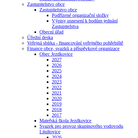
Zastupitelstvo obce
Zastupitelstvo obce
Podřízené organizační složky
Výpisy usnesení k bodům jednání
Zastupitelstva
Obecní úřad
Úřední deska
Veřejná sbírka - financování veřejného pohřebiště
Finance obce, svazků a příspěvkové organizace
Obec Jezdkovice
2027
2026
2025
2024
2023
2022
2021
2020
2019
2018
2017
Mateřská škola Jezdkovice
Svazek pro provoz skupinového vodovodu
Litultovice
2026