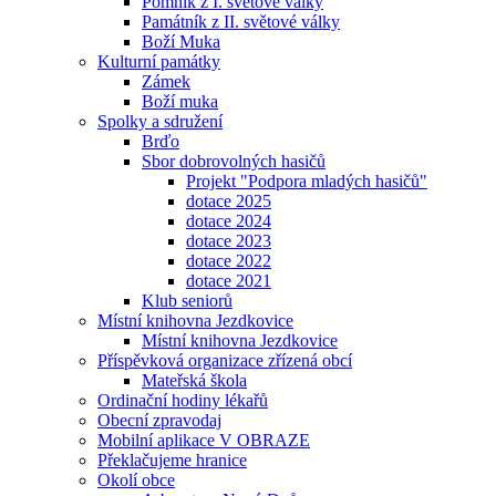
Pomník z I. světové války
Památník z II. světové války
Boží Muka
Kulturní památky
Zámek
Boží muka
Spolky a sdružení
Brďo
Sbor dobrovolných hasičů
Projekt "Podpora mladých hasičů"
dotace 2025
dotace 2024
dotace 2023
dotace 2022
dotace 2021
Klub seniorů
Místní knihovna Jezdkovice
Místní knihovna Jezdkovice
Příspěvková organizace zřízená obcí
Mateřská škola
Ordinační hodiny lékařů
Obecní zpravodaj
Mobilní aplikace V OBRAZE
Překlačujeme hranice
Okolí obce