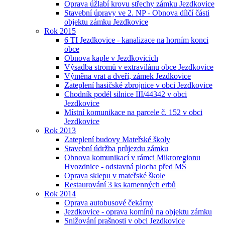
Oprava úžlabí krovu střechy zámku Jezdkovice
Stavební úpravy ve 2. NP - Obnova dílčí části
objektu zámku Jezdkovice
Rok 2015
6 TI Jezdkovice - kanalizace na horním konci
obce
Obnova kaple v Jezdkovicích
Výsadba stromů v extravilánu obce Jezdkovice
Výměna vrat a dveří, zámek Jezdkovice
Zateplení hasičské zbrojnice v obci Jezdkovice
Chodník podél silnice III/44342 v obci
Jezdkovice
Místní komunikace na parcele č. 152 v obci
Jezdkovice
Rok 2013
Zateplení budovy Mateřské školy
Stavební údržba průjezdu zámku
Obnova komunikací v rámci Mikroregionu
Hvozdnice - odstavná plocha před MŠ
Oprava sklepu v mateřské škole
Restaurování 3 ks kamenných erbů
Rok 2014
Oprava autobusové čekárny
Jezdkovice - oprava komínů na objektu zámku
Snižování prašnosti v obci Jezdkovice