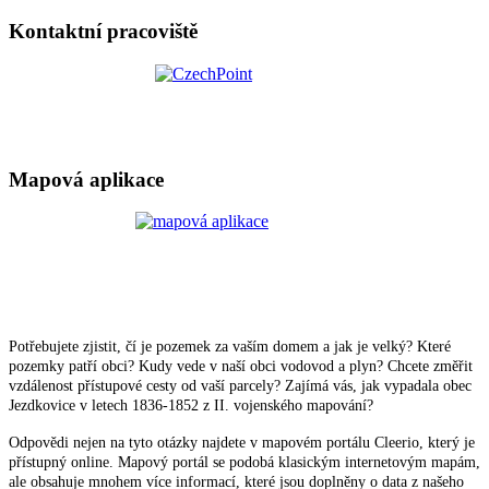
Kontaktní pracoviště
Mapová aplikace
Potřebujete zjistit, čí je pozemek za vaším domem a jak je velký? Které
pozemky patří obci? Kudy vede v naší obci vodovod a plyn? Chcete změřit
vzdálenost přístupové cesty od vaší parcely? Zajímá vás, jak vypadala obec
Jezdkovice v letech 1836-1852 z II. vojenského mapování?
Odpovědi nejen na tyto otázky najdete v mapovém portálu Cleerio, který je
přístupný online. Mapový portál se podobá klasickým internetovým mapám,
ale obsahuje mnohem více informací, které jsou doplněny o data z našeho