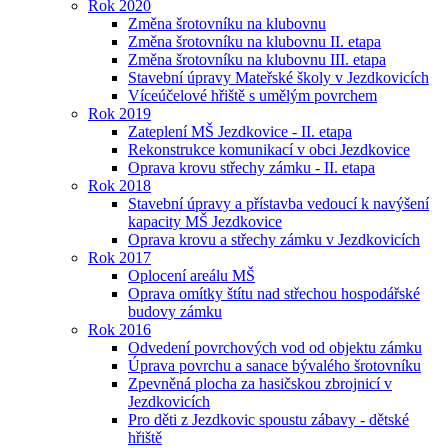
Rok 2020
Změna šrotovníku na klubovnu
Změna šrotovníku na klubovnu II. etapa
Změna šrotovníku na klubovnu III. etapa
Stavební úpravy Mateřské školy v Jezdkovicích
Víceúčelové hřiště s umělým povrchem
Rok 2019
Zateplení MŠ Jezdkovice - II. etapa
Rekonstrukce komunikací v obci Jezdkovice
Oprava krovu střechy zámku - II. etapa
Rok 2018
Stavební úpravy a přístavba vedoucí k navýšení
kapacity MŠ Jezdkovice
Oprava krovu a střechy zámku v Jezdkovicích
Rok 2017
Oplocení areálu MŠ
Oprava omítky štítu nad střechou hospodářské
budovy zámku
Rok 2016
Odvedení povrchových vod od objektu zámku
Úprava povrchu a sanace bývalého šrotovníku
Zpevněná plocha za hasičskou zbrojnicí v
Jezdkovicích
Pro děti z Jezdkovic spoustu zábavy - dětské
hřiště