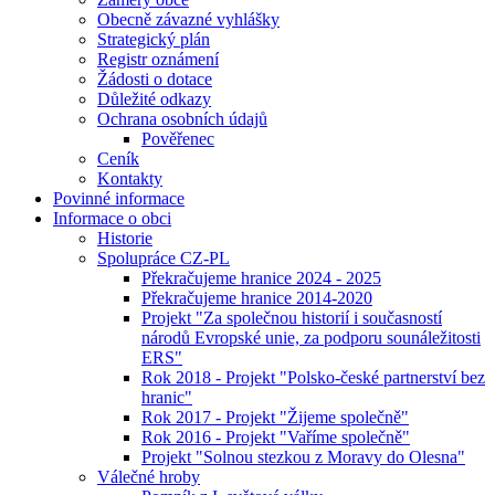
Obecně závazné vyhlášky
Strategický plán
Registr oznámení
Žádosti o dotace
Důležité odkazy
Ochrana osobních údajů
Pověřenec
Ceník
Kontakty
Povinné informace
Informace o obci
Historie
Spolupráce CZ-PL
Překračujeme hranice 2024 - 2025
Překračujeme hranice 2014-2020
Projekt "Za společnou historií i současností
národů Evropské unie, za podporu sounáležitosti
ERS"
Rok 2018 - Projekt "Polsko-české partnerství bez
hranic"
Rok 2017 - Projekt "Žijeme společně"
Rok 2016 - Projekt "Vaříme společně"
Projekt "Solnou stezkou z Moravy do Olesna"
Válečné hroby