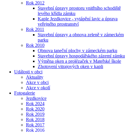
Rok 2012
Stavební úpravy prostoru vnitřního schodiště
levého křídla zámku
Kaple Jezdkovice - vytápění lavic a úprava
veřejného prostranství
Rok 2011
Stavební úpravy a obnova zeleně v zámeckém
parku
Rok 2010
Obnova taneční plochy v zámeckém parku
Stavební úpravy hospodářského zázemí zámku
Výměna oken a prolézaček v Mateřské škole
Zhotovení vitrajových oken v kapli
Události v obci
Aktuality
Akce v obci
Akce v okolí
Fotogalerie
Jezdkovice
Rok 2024
Rok 2020
Rok 2019
Rok 2018
Rok 2017
Rok 2016