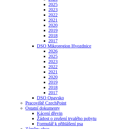
2025
2023
2022
2021
2020
2019
2018
2017
DSO Mikroregion Hvozdnice
2026
2025
2023
2022
2021
2020
2019
2018
2017
DSO Opavsko
Pracoviště CzechPoint
Ostatní dokumenty
Kácení dřevin
Žádost o zrušení trvalého pobytu
Formulář k přihlášení psa
Záměry obce