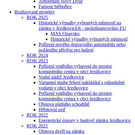
Arboretum Nový Dvůr
Farnost Stěbořice
Realizované projekty
ROK 2025
Historické výmalby vybraných místností na
zámku v Jezdkovicích - spolufinancováno EU
MAS Opavsko
Historické výmalby vybraných místností
Pořízení nového dopravního automobilu nebo
požárního přívěsu pro hašení
ROK 2024
ROK 2023
Pořízení vnitřního vybavení do prostor
komunitního centra v obci Jezdkovice
Vodní nádrž Jezdkovice
Variantní studie řešení nakládání s odpadními
vodami v obci Jezdkovice
Pořízení vnitřního vybavení do prostor
komunitního centra v obci Jezdkovice
Obnova půdního schodiště
Hřbitovní zeď
ROK 2022
Energetické úspory v budově zámku Jezdkovice
ROK 2021
Obnova dveří na zámku