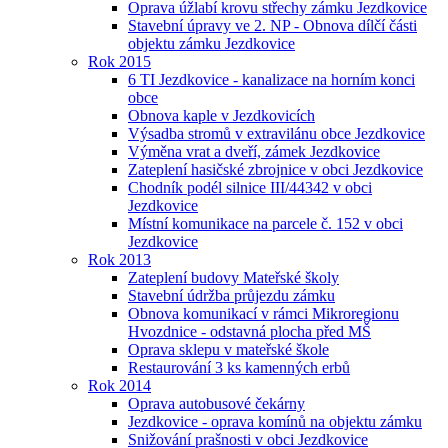
Oprava úžlabí krovu střechy zámku Jezdkovice
Stavební úpravy ve 2. NP - Obnova dílčí části
objektu zámku Jezdkovice
Rok 2015
6 TI Jezdkovice - kanalizace na horním konci
obce
Obnova kaple v Jezdkovicích
Výsadba stromů v extravilánu obce Jezdkovice
Výměna vrat a dveří, zámek Jezdkovice
Zateplení hasičské zbrojnice v obci Jezdkovice
Chodník podél silnice III/44342 v obci
Jezdkovice
Místní komunikace na parcele č. 152 v obci
Jezdkovice
Rok 2013
Zateplení budovy Mateřské školy
Stavební údržba průjezdu zámku
Obnova komunikací v rámci Mikroregionu
Hvozdnice - odstavná plocha před MŠ
Oprava sklepu v mateřské škole
Restaurování 3 ks kamenných erbů
Rok 2014
Oprava autobusové čekárny
Jezdkovice - oprava komínů na objektu zámku
Snižování prašnosti v obci Jezdkovice