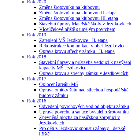
Rok 2020
Změna šrotovníku na klubovnu
Změna šrotovníku na klubovnu II. etapa
Změna šrotovníku na klubovnu III. etapa
Stavební úpravy Mateřské školy v Jezdkovicích
Víceúčelové hřiště s umělým povrchem
Rok 2019
Zateplení MŠ Jezdkovice - II. etapa
Rekonstrukce komunikací v obci Jezdkovice
Oprava krovu střechy zámku - II. etapa
Rok 2018
Stavební úpravy a přístavba vedoucí k navýšení
kapacity MŠ Jezdkovice
Oprava krovu a střechy zámku v Jezdkovicích
Rok 2017
Oplocení areálu MŠ
Oprava omítky štítu nad střechou hospodářské
budovy zámku
Rok 2016
Odvedení povrchových vod od objektu zámku
Úprava povrchu a sanace bývalého šrotovníku
Zpevněná plocha za hasičskou zbrojnicí v
Jezdkovicích
Pro děti z Jezdkovic spoustu zábavy - dětské
hřiště