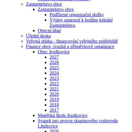
Zastupitelstvo obce
Zastupitelstvo obce
Podřízené organizační složky
Výpisy usnesení k bodům jednání
Zastupitelstva
Obecní úřad
Úřední deska
Veřejná sbírka - financování veřejného pohřebiště
Finance obce, svazků a příspěvkové organizace
Obec Jezdkovice
2027
2026
2025
2024
2023
2022
2021
2020
2019
2018
2017
Mateřská škola Jezdkovice
Svazek pro provoz skupinového vodovodu
Litultovice
2026