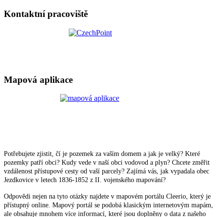
Kontaktní pracoviště
Mapová aplikace
Potřebujete zjistit, čí je pozemek za vaším domem a jak je velký? Které
pozemky patří obci? Kudy vede v naší obci vodovod a plyn? Chcete změřit
vzdálenost přístupové cesty od vaší parcely? Zajímá vás, jak vypadala obec
Jezdkovice v letech 1836-1852 z II. vojenského mapování?
Odpovědi nejen na tyto otázky najdete v mapovém portálu Cleerio, který je
přístupný online. Mapový portál se podobá klasickým internetovým mapám,
ale obsahuje mnohem více informací, které jsou doplněny o data z našeho