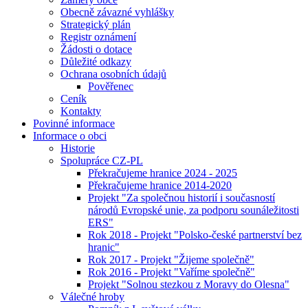
Obecně závazné vyhlášky
Strategický plán
Registr oznámení
Žádosti o dotace
Důležité odkazy
Ochrana osobních údajů
Pověřenec
Ceník
Kontakty
Povinné informace
Informace o obci
Historie
Spolupráce CZ-PL
Překračujeme hranice 2024 - 2025
Překračujeme hranice 2014-2020
Projekt "Za společnou historií i současností
národů Evropské unie, za podporu sounáležitosti
ERS"
Rok 2018 - Projekt "Polsko-české partnerství bez
hranic"
Rok 2017 - Projekt "Žijeme společně"
Rok 2016 - Projekt "Vaříme společně"
Projekt "Solnou stezkou z Moravy do Olesna"
Válečné hroby