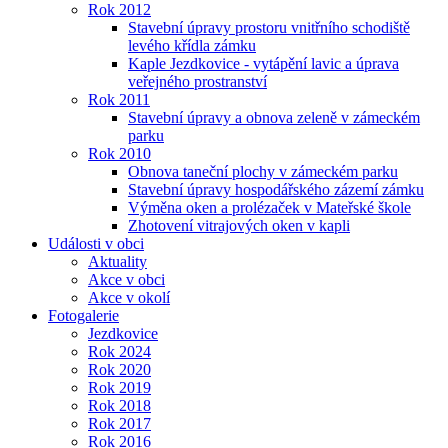
Rok 2012
Stavební úpravy prostoru vnitřního schodiště
levého křídla zámku
Kaple Jezdkovice - vytápění lavic a úprava
veřejného prostranství
Rok 2011
Stavební úpravy a obnova zeleně v zámeckém
parku
Rok 2010
Obnova taneční plochy v zámeckém parku
Stavební úpravy hospodářského zázemí zámku
Výměna oken a prolézaček v Mateřské škole
Zhotovení vitrajových oken v kapli
Události v obci
Aktuality
Akce v obci
Akce v okolí
Fotogalerie
Jezdkovice
Rok 2024
Rok 2020
Rok 2019
Rok 2018
Rok 2017
Rok 2016