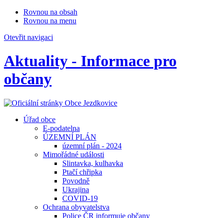
Rovnou na obsah
Rovnou na menu
Otevřit navigaci
Aktuality - Informace pro
občany
Úřad obce
E-podatelna
ÚZEMNÍ PLÁN
územní plán - 2024
Mimořádné události
Slintavka, kulhavka
Ptačí chřipka
Povodně
Ukrajina
COVID-19
Ochrana obyvatelstva
Police ČR informuje občany