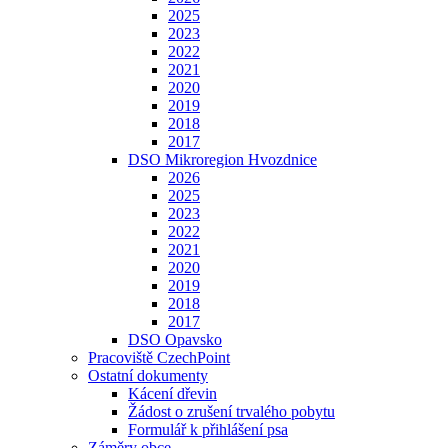
2025
2023
2022
2021
2020
2019
2018
2017
DSO Mikroregion Hvozdnice
2026
2025
2023
2022
2021
2020
2019
2018
2017
DSO Opavsko
Pracoviště CzechPoint
Ostatní dokumenty
Kácení dřevin
Žádost o zrušení trvalého pobytu
Formulář k přihlášení psa
Záměry obce