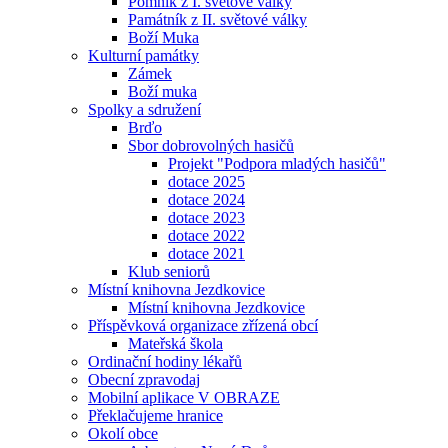
Pomník z I. světové války
Památník z II. světové války
Boží Muka
Kulturní památky
Zámek
Boží muka
Spolky a sdružení
Brďo
Sbor dobrovolných hasičů
Projekt "Podpora mladých hasičů"
dotace 2025
dotace 2024
dotace 2023
dotace 2022
dotace 2021
Klub seniorů
Místní knihovna Jezdkovice
Místní knihovna Jezdkovice
Příspěvková organizace zřízená obcí
Mateřská škola
Ordinační hodiny lékařů
Obecní zpravodaj
Mobilní aplikace V OBRAZE
Překlačujeme hranice
Okolí obce