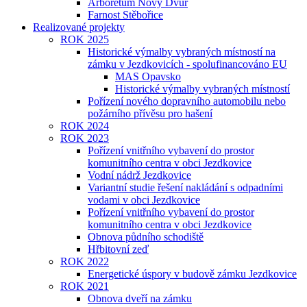
Arboretum Nový Dvůr
Farnost Stěbořice
Realizované projekty
ROK 2025
Historické výmalby vybraných místností na
zámku v Jezdkovicích - spolufinancováno EU
MAS Opavsko
Historické výmalby vybraných místností
Pořízení nového dopravního automobilu nebo
požárního přívěsu pro hašení
ROK 2024
ROK 2023
Pořízení vnitřního vybavení do prostor
komunitního centra v obci Jezdkovice
Vodní nádrž Jezdkovice
Variantní studie řešení nakládání s odpadními
vodami v obci Jezdkovice
Pořízení vnitřního vybavení do prostor
komunitního centra v obci Jezdkovice
Obnova půdního schodiště
Hřbitovní zeď
ROK 2022
Energetické úspory v budově zámku Jezdkovice
ROK 2021
Obnova dveří na zámku