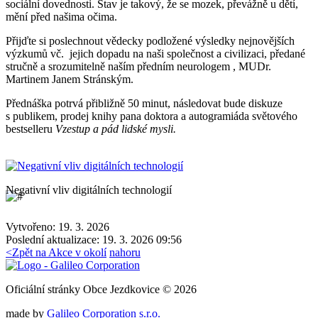
sociální dovednosti. Stav je takový, že se mozek, převážně u dětí,
mění před našima očima.
Přijďte si poslechnout vědecky podložené výsledky nejnovějších
výzkumů vč. jejich dopadu na naši společnost a civilizaci, předané
stručně a srozumitelně naším předním neurologem , MUDr.
Martinem Janem Stránským.
Přednáška potrvá přibližně 50 minut, následovat bude diskuze
s publikem, prodej knihy pana doktora a autogramiáda světového
bestselleru
Vzestup a pád lidské mysli.
Negativní vliv digitálních technologií
Vytvořeno: 19. 3. 2026
Poslední aktualizace: 19. 3. 2026 09:56
<
Zpět na Akce v okolí
nahoru
Oficiální stránky Obce Jezdkovice © 2026
made by
Galileo Corporation s.r.o.