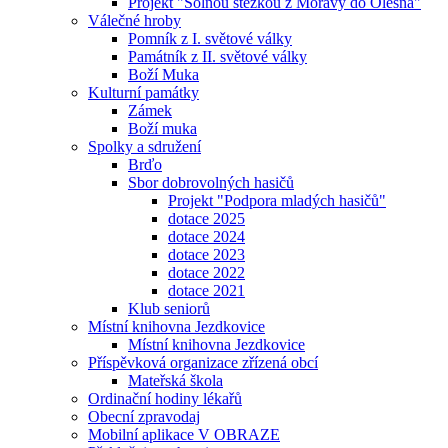
Projekt "Solnou stezkou z Moravy do Olesna"
Válečné hroby
Pomník z I. světové války
Památník z II. světové války
Boží Muka
Kulturní památky
Zámek
Boží muka
Spolky a sdružení
Brďo
Sbor dobrovolných hasičů
Projekt "Podpora mladých hasičů"
dotace 2025
dotace 2024
dotace 2023
dotace 2022
dotace 2021
Klub seniorů
Místní knihovna Jezdkovice
Místní knihovna Jezdkovice
Příspěvková organizace zřízená obcí
Mateřská škola
Ordinační hodiny lékařů
Obecní zpravodaj
Mobilní aplikace V OBRAZE