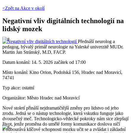
<Zpět na
Akce v okolí
Negativní vliv digitálních technologií na
lidský mozek
Přednáší neurolog a
pedagog, bývalý primář neurologie na Yaleské univerzitě MUDr.
Martin Jan Stránský, M.D, FACP.
Datum konání:
14. 5. 2026 začátek od 17:00
Místo konání:
Kino Orion, Podolská 156, Hradec nad Moravicí,
74741
Typ akce:
ostatní
Organizátor:
Město Hradec nad Moravicí
Nové století přináší nejdramatičtější změny pro lidstvo od jeho
zrodu. Jedná se o nástup technologie, která vskutku funguje jako
dvousečný meč. Technologicko-vědecké pokroky nám sice zlepšují
život, jenže proměna do umělé formy komunikace doslova ničí
a odbourává klíčové schopnosti mozku učit se a zvládat i základní