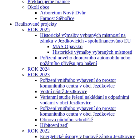
Překlačujeme hranice
Okolí obce
Arboretum Nový Dvůr
Farnost Stěbořice
Realizované projekty
ROK 2025
Historické výmalby vybraných místností na
zámku v Jezdkovicích - spolufinancováno EU
MAS Opavsko
Historické výmalby vybraných místností
Pořízení nového dopravního automobilu nebo
požárního přívěsu pro hašení
ROK 2024
ROK 2023
Pořízení vnitřního vybavení do prostor
komunitního centra v obci Jezdkovice
Vodní nádrž Jezdkovice
Variantní studie řešení nakládání s odpadními
vodami v obci Jezdkovice
Pořízení vnitřního vybavení do prostor
komunitního centra v obci Jezdkovice
Obnova půdního schodiště
Hřbitovní zeď
ROK 2022
Energetické úspory v budově zámku Jezdkovice