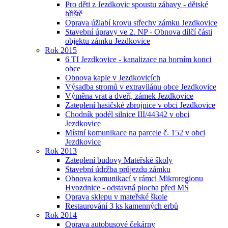
Pro děti z Jezdkovic spoustu zábavy - dětské
hřiště
Oprava úžlabí krovu střechy zámku Jezdkovice
Stavební úpravy ve 2. NP - Obnova dílčí části
objektu zámku Jezdkovice
Rok 2015
6 TI Jezdkovice - kanalizace na horním konci
obce
Obnova kaple v Jezdkovicích
Výsadba stromů v extravilánu obce Jezdkovice
Výměna vrat a dveří, zámek Jezdkovice
Zateplení hasičské zbrojnice v obci Jezdkovice
Chodník podél silnice III/44342 v obci
Jezdkovice
Místní komunikace na parcele č. 152 v obci
Jezdkovice
Rok 2013
Zateplení budovy Mateřské školy
Stavební údržba průjezdu zámku
Obnova komunikací v rámci Mikroregionu
Hvozdnice - odstavná plocha před MŠ
Oprava sklepu v mateřské škole
Restaurování 3 ks kamenných erbů
Rok 2014
Oprava autobusové čekárny