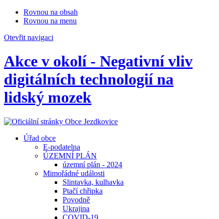
Rovnou na obsah
Rovnou na menu
Otevřit navigaci
Akce v okolí - Negativní vliv
digitálních technologií na
lidský mozek
Úřad obce
E-podatelna
ÚZEMNÍ PLÁN
územní plán - 2024
Mimořádné události
Slintavka, kulhavka
Ptačí chřipka
Povodně
Ukrajina
COVID-19