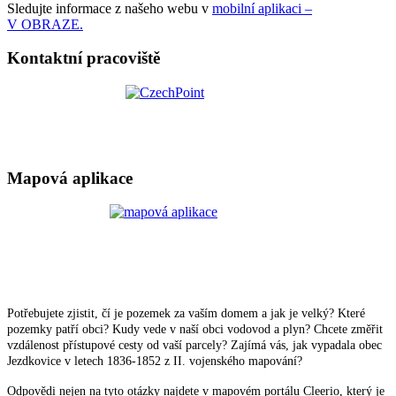
Sledujte informace z našeho webu v
mobilní aplikaci –
V OBRAZE.
Kontaktní pracoviště
Mapová aplikace
Potřebujete zjistit, čí je pozemek za vaším domem a jak je velký? Které
pozemky patří obci? Kudy vede v naší obci vodovod a plyn? Chcete změřit
vzdálenost přístupové cesty od vaší parcely? Zajímá vás, jak vypadala obec
Jezdkovice v letech 1836-1852 z II. vojenského mapování?
Odpovědi nejen na tyto otázky najdete v mapovém portálu Cleerio, který je