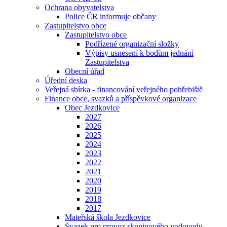
Ochrana obyvatelstva
Police ČR informuje občany
Zastupitelstvo obce
Zastupitelstvo obce
Podřízené organizační složky
Výpisy usnesení k bodům jednání
Zastupitelstva
Obecní úřad
Úřední deska
Veřejná sbírka - financování veřejného pohřebiště
Finance obce, svazků a příspěvkové organizace
Obec Jezdkovice
2027
2026
2025
2024
2023
2022
2021
2020
2019
2018
2017
Mateřská škola Jezdkovice
Svazek pro provoz skupinového vodovodu