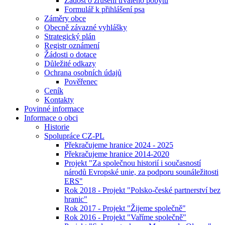
Žádost o zrušení trvalého pobytu
Formulář k přihlášení psa
Záměry obce
Obecně závazné vyhlášky
Strategický plán
Registr oznámení
Žádosti o dotace
Důležité odkazy
Ochrana osobních údajů
Pověřenec
Ceník
Kontakty
Povinné informace
Informace o obci
Historie
Spolupráce CZ-PL
Překračujeme hranice 2024 - 2025
Překračujeme hranice 2014-2020
Projekt "Za společnou historií i současností
národů Evropské unie, za podporu sounáležitosti
ERS"
Rok 2018 - Projekt "Polsko-české partnerství bez
hranic"
Rok 2017 - Projekt "Žijeme společně"
Rok 2016 - Projekt "Vaříme společně"