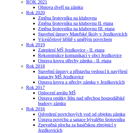
ROK 2021
Obnova dveří na zámku
Rok 2020
Změna šrotovníku na klubovnu
Změna šrotovníku na klubovnu II. etapa
Změna šrotovníku na klubovnu III. etapa
Stavební úpravy Mateřské školy v Jezdkovicích
Víceúčelové hřiště s umělým povrchem
Rok 2019
Zateplení MŠ Jezdkovice - II. etapa
Rekonstrukce komunikací v obci Jezdkovice
Oprava krovu střechy zámku - II. etapa
Rok 2018
Stavební úpravy a přístavba vedoucí k navýšení
kapacity MŠ Jezdkovice
Oprava krovu a střechy zámku v Jezdkovicích
Rok 2017
Oplocení areálu MŠ
Oprava omítky štítu nad střechou hospodářské
budovy zámku
Rok 2016
Odvedení povrchových vod od objektu zámku
Úprava povrchu a sanace bývalého šrotovníku
Zpevněná plocha za hasičskou zbrojnicí v
Jezdkovicích