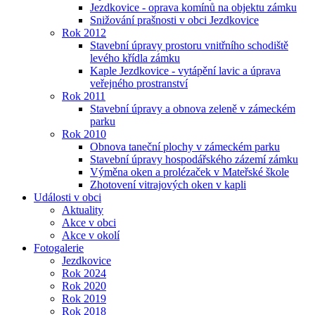
Jezdkovice - oprava komínů na objektu zámku
Snižování prašnosti v obci Jezdkovice
Rok 2012
Stavební úpravy prostoru vnitřního schodiště
levého křídla zámku
Kaple Jezdkovice - vytápění lavic a úprava
veřejného prostranství
Rok 2011
Stavební úpravy a obnova zeleně v zámeckém
parku
Rok 2010
Obnova taneční plochy v zámeckém parku
Stavební úpravy hospodářského zázemí zámku
Výměna oken a prolézaček v Mateřské škole
Zhotovení vitrajových oken v kapli
Události v obci
Aktuality
Akce v obci
Akce v okolí
Fotogalerie
Jezdkovice
Rok 2024
Rok 2020
Rok 2019
Rok 2018