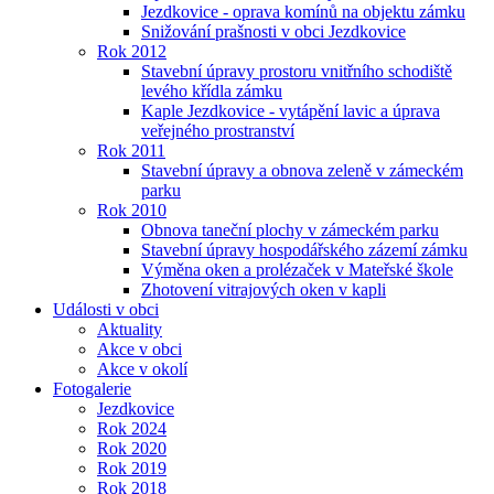
Jezdkovice - oprava komínů na objektu zámku
Snižování prašnosti v obci Jezdkovice
Rok 2012
Stavební úpravy prostoru vnitřního schodiště
levého křídla zámku
Kaple Jezdkovice - vytápění lavic a úprava
veřejného prostranství
Rok 2011
Stavební úpravy a obnova zeleně v zámeckém
parku
Rok 2010
Obnova taneční plochy v zámeckém parku
Stavební úpravy hospodářského zázemí zámku
Výměna oken a prolézaček v Mateřské škole
Zhotovení vitrajových oken v kapli
Události v obci
Aktuality
Akce v obci
Akce v okolí
Fotogalerie
Jezdkovice
Rok 2024
Rok 2020
Rok 2019
Rok 2018