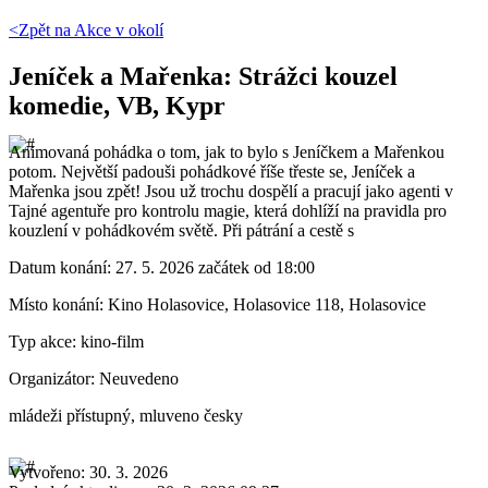
<Zpět na
Akce v okolí
Jeníček a Mařenka: Strážci kouzel
komedie, VB, Kypr
Animovaná pohádka o tom, jak to bylo s Jeníčkem a Mařenkou
potom. Největší padouši pohádkové říše třeste se, Jeníček a
Mařenka jsou zpět! Jsou už trochu dospělí a pracují jako agenti v
Tajné agentuře pro kontrolu magie, která dohlíží na pravidla pro
kouzlení v pohádkovém světě. Při pátrání a cestě s
Datum konání:
27. 5. 2026 začátek od 18:00
Místo konání:
Kino Holasovice, Holasovice 118, Holasovice
Typ akce:
kino-film
Organizátor:
Neuvedeno
mládeži přístupný, mluveno česky
Vytvořeno: 30. 3. 2026