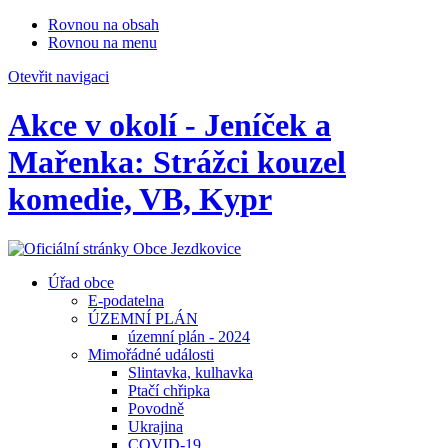
Rovnou na obsah
Rovnou na menu
Otevřit navigaci
Akce v okolí - Jeníček a
Mařenka: Strážci kouzel
komedie, VB, Kypr
Úřad obce
E-podatelna
ÚZEMNÍ PLÁN
územní plán - 2024
Mimořádné události
Slintavka, kulhavka
Ptačí chřipka
Povodně
Ukrajina
COVID-19