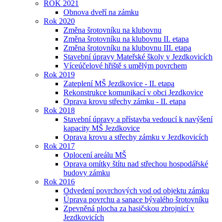
ROK 2021
Obnova dveří na zámku
Rok 2020
Změna šrotovníku na klubovnu
Změna šrotovníku na klubovnu II. etapa
Změna šrotovníku na klubovnu III. etapa
Stavební úpravy Mateřské školy v Jezdkovicích
Víceúčelové hřiště s umělým povrchem
Rok 2019
Zateplení MŠ Jezdkovice - II. etapa
Rekonstrukce komunikací v obci Jezdkovice
Oprava krovu střechy zámku - II. etapa
Rok 2018
Stavební úpravy a přístavba vedoucí k navýšení
kapacity MŠ Jezdkovice
Oprava krovu a střechy zámku v Jezdkovicích
Rok 2017
Oplocení areálu MŠ
Oprava omítky štítu nad střechou hospodářské
budovy zámku
Rok 2016
Odvedení povrchových vod od objektu zámku
Úprava povrchu a sanace bývalého šrotovníku
Zpevněná plocha za hasičskou zbrojnicí v
Jezdkovicích