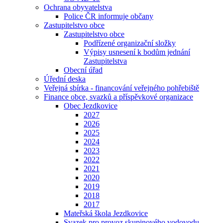
Ochrana obyvatelstva
Police ČR informuje občany
Zastupitelstvo obce
Zastupitelstvo obce
Podřízené organizační složky
Výpisy usnesení k bodům jednání
Zastupitelstva
Obecní úřad
Úřední deska
Veřejná sbírka - financování veřejného pohřebiště
Finance obce, svazků a příspěvkové organizace
Obec Jezdkovice
2027
2026
2025
2024
2023
2022
2021
2020
2019
2018
2017
Mateřská škola Jezdkovice
Svazek pro provoz skupinového vodovodu