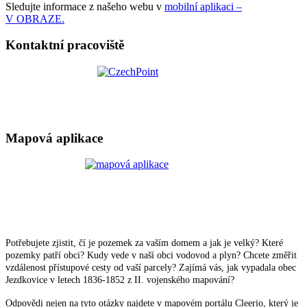
Sledujte informace z našeho webu v
mobilní aplikaci –
V OBRAZE.
Kontaktní pracoviště
Mapová aplikace
Potřebujete zjistit, čí je pozemek za vaším domem a jak je velký? Které
pozemky patří obci? Kudy vede v naší obci vodovod a plyn? Chcete změřit
vzdálenost přístupové cesty od vaší parcely? Zajímá vás, jak vypadala obec
Jezdkovice v letech 1836-1852 z II. vojenského mapování?
Odpovědi nejen na tyto otázky najdete v mapovém portálu Cleerio, který je