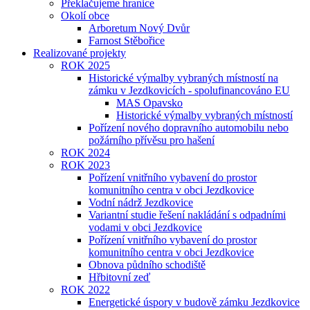
Překlačujeme hranice
Okolí obce
Arboretum Nový Dvůr
Farnost Stěbořice
Realizované projekty
ROK 2025
Historické výmalby vybraných místností na
zámku v Jezdkovicích - spolufinancováno EU
MAS Opavsko
Historické výmalby vybraných místností
Pořízení nového dopravního automobilu nebo
požárního přívěsu pro hašení
ROK 2024
ROK 2023
Pořízení vnitřního vybavení do prostor
komunitního centra v obci Jezdkovice
Vodní nádrž Jezdkovice
Variantní studie řešení nakládání s odpadními
vodami v obci Jezdkovice
Pořízení vnitřního vybavení do prostor
komunitního centra v obci Jezdkovice
Obnova půdního schodiště
Hřbitovní zeď
ROK 2022
Energetické úspory v budově zámku Jezdkovice