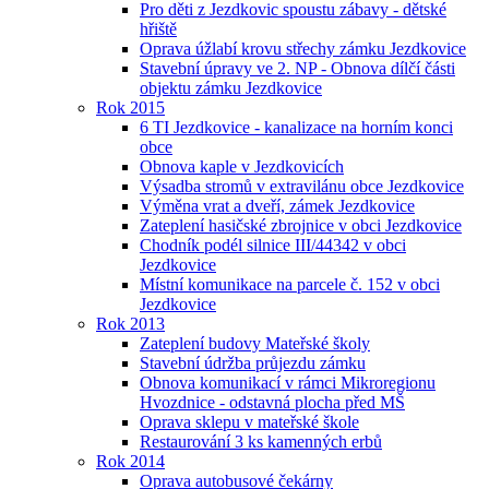
Pro děti z Jezdkovic spoustu zábavy - dětské
hřiště
Oprava úžlabí krovu střechy zámku Jezdkovice
Stavební úpravy ve 2. NP - Obnova dílčí části
objektu zámku Jezdkovice
Rok 2015
6 TI Jezdkovice - kanalizace na horním konci
obce
Obnova kaple v Jezdkovicích
Výsadba stromů v extravilánu obce Jezdkovice
Výměna vrat a dveří, zámek Jezdkovice
Zateplení hasičské zbrojnice v obci Jezdkovice
Chodník podél silnice III/44342 v obci
Jezdkovice
Místní komunikace na parcele č. 152 v obci
Jezdkovice
Rok 2013
Zateplení budovy Mateřské školy
Stavební údržba průjezdu zámku
Obnova komunikací v rámci Mikroregionu
Hvozdnice - odstavná plocha před MŠ
Oprava sklepu v mateřské škole
Restaurování 3 ks kamenných erbů
Rok 2014
Oprava autobusové čekárny