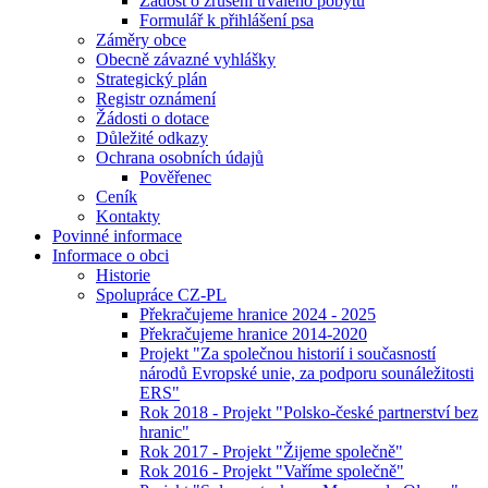
Žádost o zrušení trvalého pobytu
Formulář k přihlášení psa
Záměry obce
Obecně závazné vyhlášky
Strategický plán
Registr oznámení
Žádosti o dotace
Důležité odkazy
Ochrana osobních údajů
Pověřenec
Ceník
Kontakty
Povinné informace
Informace o obci
Historie
Spolupráce CZ-PL
Překračujeme hranice 2024 - 2025
Překračujeme hranice 2014-2020
Projekt "Za společnou historií i současností
národů Evropské unie, za podporu sounáležitosti
ERS"
Rok 2018 - Projekt "Polsko-české partnerství bez
hranic"
Rok 2017 - Projekt "Žijeme společně"
Rok 2016 - Projekt "Vaříme společně"