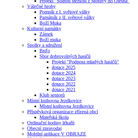
Projekt "Solnou stezkou z Moravy do Olesna"
Válečné hroby
Pomník z I. světové války
Památník z II. světové války
Boží Muka
Kulturní památky
Zámek
Boží muka
Spolky a sdružení
Brďo
Sbor dobrovolných hasičů
Projekt "Podpora mladých hasičů"
dotace 2025
dotace 2024
dotace 2023
dotace 2022
dotace 2021
Klub seniorů
Místní knihovna Jezdkovice
Místní knihovna Jezdkovice
Příspěvková organizace zřízená obcí
Mateřská škola
Ordinační hodiny lékařů
Obecní zpravodaj
Mobilní aplikace V OBRAZE