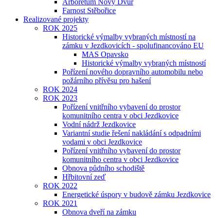
Arboretum Nový Dvůr
Farnost Stěbořice
Realizované projekty
ROK 2025
Historické výmalby vybraných místností na
zámku v Jezdkovicích - spolufinancováno EU
MAS Opavsko
Historické výmalby vybraných místností
Pořízení nového dopravního automobilu nebo
požárního přívěsu pro hašení
ROK 2024
ROK 2023
Pořízení vnitřního vybavení do prostor
komunitního centra v obci Jezdkovice
Vodní nádrž Jezdkovice
Variantní studie řešení nakládání s odpadními
vodami v obci Jezdkovice
Pořízení vnitřního vybavení do prostor
komunitního centra v obci Jezdkovice
Obnova půdního schodiště
Hřbitovní zeď
ROK 2022
Energetické úspory v budově zámku Jezdkovice
ROK 2021
Obnova dveří na zámku