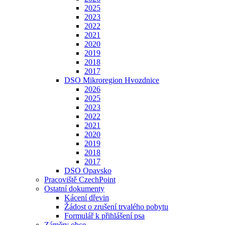
2025
2023
2022
2021
2020
2019
2018
2017
DSO Mikroregion Hvozdnice
2026
2025
2023
2022
2021
2020
2019
2018
2017
DSO Opavsko
Pracoviště CzechPoint
Ostatní dokumenty
Kácení dřevin
Žádost o zrušení trvalého pobytu
Formulář k přihlášení psa
Záměry obce