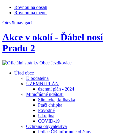
Rovnou na obsah
Rovnou na menu
Otevřit navigaci
Akce v okolí - Ďábel nosí
Pradu 2
Úřad obce
E-podatelna
ÚZEMNÍ PLÁN
územní plán - 2024
Mimořádné události
Slintavka, kulhavka
Ptačí chřipka
Povodně
Ukrajina
COVID-19
Ochrana obyvatelstva
Police ČR informuje občany