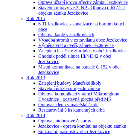
Oprava úžlabí krovu střechy zámku Jezdkovice
Stavební úpravy ve 2. NP - Obnova dílčí části
objektu zámku Jezdkovice
Rok 2015
6 TI Jezdkovice - kanalizace na horním konci
obce
Obnova kaple v Jezdkovicích
Výsadba stromů v extravilánu obce Jezdkovice
Výměna vrat a dveří, zámek Jezdkovice
Zateplení hasičské zbrojnice v obci Jezdkovice
Chodník podél silnice III/44342 v obci
Jezdkovice
Místní komunikace na parcele č. 152 v obci
Jezdkovice
Rok 2013
Zateplení budovy Mateřské školy
Stavební údržba průjezdu zámku
Obnova komunikací v rámci Mikroregionu
Hvozdnice - odstavná plocha před MŠ
Oprava sklepu v mateřské škole
Restaurování 3 ks kamenných erbů
Rok 2014
Oprava autobusové čekárny
Jezdkovice - oprava komínů na objektu zámku
Snižování prašnosti v obci Jezdkovice