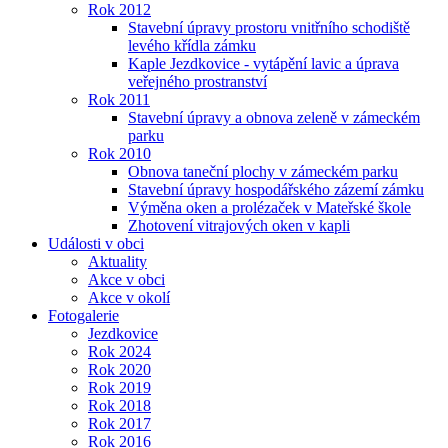
Rok 2012
Stavební úpravy prostoru vnitřního schodiště
levého křídla zámku
Kaple Jezdkovice - vytápění lavic a úprava
veřejného prostranství
Rok 2011
Stavební úpravy a obnova zeleně v zámeckém
parku
Rok 2010
Obnova taneční plochy v zámeckém parku
Stavební úpravy hospodářského zázemí zámku
Výměna oken a prolézaček v Mateřské škole
Zhotovení vitrajových oken v kapli
Události v obci
Aktuality
Akce v obci
Akce v okolí
Fotogalerie
Jezdkovice
Rok 2024
Rok 2020
Rok 2019
Rok 2018
Rok 2017
Rok 2016