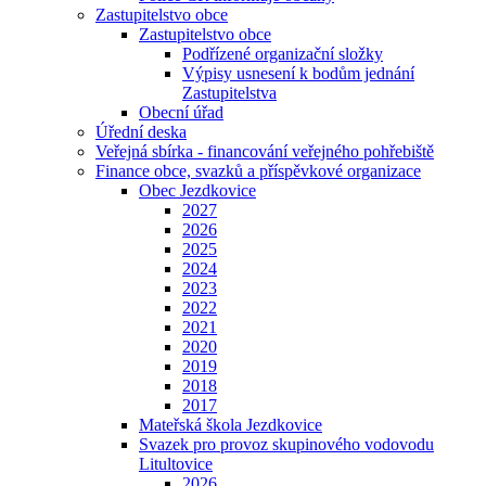
Zastupitelstvo obce
Zastupitelstvo obce
Podřízené organizační složky
Výpisy usnesení k bodům jednání
Zastupitelstva
Obecní úřad
Úřední deska
Veřejná sbírka - financování veřejného pohřebiště
Finance obce, svazků a příspěvkové organizace
Obec Jezdkovice
2027
2026
2025
2024
2023
2022
2021
2020
2019
2018
2017
Mateřská škola Jezdkovice
Svazek pro provoz skupinového vodovodu
Litultovice
2026