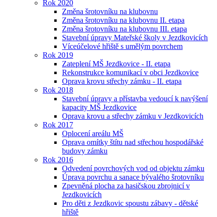
Rok 2020
Změna šrotovníku na klubovnu
Změna šrotovníku na klubovnu II. etapa
Změna šrotovníku na klubovnu III. etapa
Stavební úpravy Mateřské školy v Jezdkovicích
Víceúčelové hřiště s umělým povrchem
Rok 2019
Zateplení MŠ Jezdkovice - II. etapa
Rekonstrukce komunikací v obci Jezdkovice
Oprava krovu střechy zámku - II. etapa
Rok 2018
Stavební úpravy a přístavba vedoucí k navýšení
kapacity MŠ Jezdkovice
Oprava krovu a střechy zámku v Jezdkovicích
Rok 2017
Oplocení areálu MŠ
Oprava omítky štítu nad střechou hospodářské
budovy zámku
Rok 2016
Odvedení povrchových vod od objektu zámku
Úprava povrchu a sanace bývalého šrotovníku
Zpevněná plocha za hasičskou zbrojnicí v
Jezdkovicích
Pro děti z Jezdkovic spoustu zábavy - dětské
hřiště