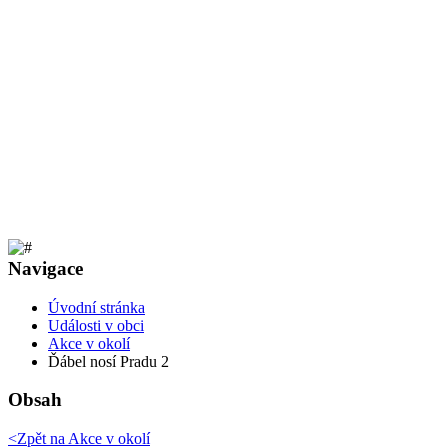
Navigace
Úvodní stránka
Události v obci
Akce v okolí
Ďábel nosí Pradu 2
Obsah
<Zpět na
Akce v okolí