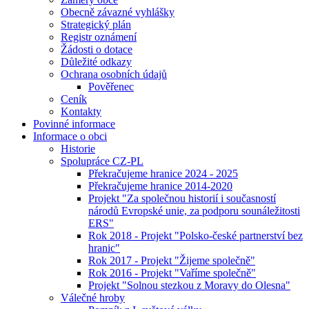
Obecně závazné vyhlášky
Strategický plán
Registr oznámení
Žádosti o dotace
Důležité odkazy
Ochrana osobních údajů
Pověřenec
Ceník
Kontakty
Povinné informace
Informace o obci
Historie
Spolupráce CZ-PL
Překračujeme hranice 2024 - 2025
Překračujeme hranice 2014-2020
Projekt "Za společnou historií i současností
národů Evropské unie, za podporu sounáležitosti
ERS"
Rok 2018 - Projekt "Polsko-české partnerství bez
hranic"
Rok 2017 - Projekt "Žijeme společně"
Rok 2016 - Projekt "Vaříme společně"
Projekt "Solnou stezkou z Moravy do Olesna"
Válečné hroby