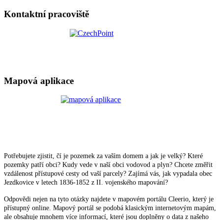
Kontaktní pracoviště
Mapová aplikace
Potřebujete zjistit, čí je pozemek za vaším domem a jak je velký? Které
pozemky patří obci? Kudy vede v naší obci vodovod a plyn? Chcete změřit
vzdálenost přístupové cesty od vaší parcely? Zajímá vás, jak vypadala obec
Jezdkovice v letech 1836-1852 z II. vojenského mapování?
Odpovědi nejen na tyto otázky najdete v mapovém portálu Cleerio, který je
přístupný online. Mapový portál se podobá klasickým internetovým mapám,
ale obsahuje mnohem více informací, které jsou doplněny o data z našeho