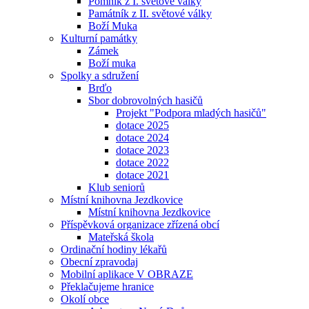
Pomník z I. světové války
Památník z II. světové války
Boží Muka
Kulturní památky
Zámek
Boží muka
Spolky a sdružení
Brďo
Sbor dobrovolných hasičů
Projekt "Podpora mladých hasičů"
dotace 2025
dotace 2024
dotace 2023
dotace 2022
dotace 2021
Klub seniorů
Místní knihovna Jezdkovice
Místní knihovna Jezdkovice
Příspěvková organizace zřízená obcí
Mateřská škola
Ordinační hodiny lékařů
Obecní zpravodaj
Mobilní aplikace V OBRAZE
Překlačujeme hranice
Okolí obce