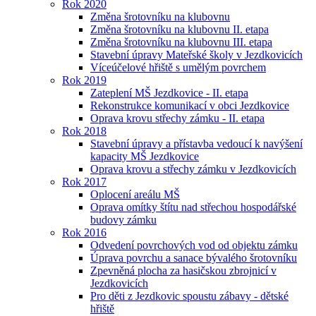
Rok 2020
Změna šrotovníku na klubovnu
Změna šrotovníku na klubovnu II. etapa
Změna šrotovníku na klubovnu III. etapa
Stavební úpravy Mateřské školy v Jezdkovicích
Víceúčelové hřiště s umělým povrchem
Rok 2019
Zateplení MŠ Jezdkovice - II. etapa
Rekonstrukce komunikací v obci Jezdkovice
Oprava krovu střechy zámku - II. etapa
Rok 2018
Stavební úpravy a přístavba vedoucí k navýšení
kapacity MŠ Jezdkovice
Oprava krovu a střechy zámku v Jezdkovicích
Rok 2017
Oplocení areálu MŠ
Oprava omítky štítu nad střechou hospodářské
budovy zámku
Rok 2016
Odvedení povrchových vod od objektu zámku
Úprava povrchu a sanace bývalého šrotovníku
Zpevněná plocha za hasičskou zbrojnicí v
Jezdkovicích
Pro děti z Jezdkovic spoustu zábavy - dětské
hřiště