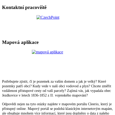
Kontaktní pracoviště
Mapová aplikace
Potřebujete zjistit, čí je pozemek za vaším domem a jak je velký? Které
pozemky patří obci? Kudy vede v naší obci vodovod a plyn? Chcete změřit
vzdálenost přístupové cesty od vaší parcely? Zajímá vás, jak vypadala obec
Jezdkovice v letech 1836-1852 z II. vojenského mapování?
Odpovědi nejen na tyto otázky najdete v mapovém portálu Cleerio, který je
přístupný online. Mapový portál se podobá klasickým internetovým mapám,
ale obsahuje mnohem více informací, které jsou doplněny o data z našeho