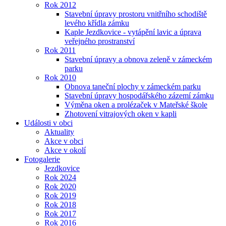
Rok 2012
Stavební úpravy prostoru vnitřního schodiště
levého křídla zámku
Kaple Jezdkovice - vytápění lavic a úprava
veřejného prostranství
Rok 2011
Stavební úpravy a obnova zeleně v zámeckém
parku
Rok 2010
Obnova taneční plochy v zámeckém parku
Stavební úpravy hospodářského zázemí zámku
Výměna oken a prolézaček v Mateřské škole
Zhotovení vitrajových oken v kapli
Události v obci
Aktuality
Akce v obci
Akce v okolí
Fotogalerie
Jezdkovice
Rok 2024
Rok 2020
Rok 2019
Rok 2018
Rok 2017
Rok 2016