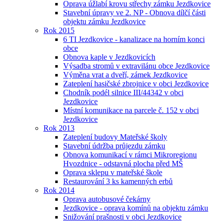
Oprava úžlabí krovu střechy zámku Jezdkovice
Stavební úpravy ve 2. NP - Obnova dílčí části
objektu zámku Jezdkovice
Rok 2015
6 TI Jezdkovice - kanalizace na horním konci
obce
Obnova kaple v Jezdkovicích
Výsadba stromů v extravilánu obce Jezdkovice
Výměna vrat a dveří, zámek Jezdkovice
Zateplení hasičské zbrojnice v obci Jezdkovice
Chodník podél silnice III/44342 v obci
Jezdkovice
Místní komunikace na parcele č. 152 v obci
Jezdkovice
Rok 2013
Zateplení budovy Mateřské školy
Stavební údržba průjezdu zámku
Obnova komunikací v rámci Mikroregionu
Hvozdnice - odstavná plocha před MŠ
Oprava sklepu v mateřské škole
Restaurování 3 ks kamenných erbů
Rok 2014
Oprava autobusové čekárny
Jezdkovice - oprava komínů na objektu zámku
Snižování prašnosti v obci Jezdkovice