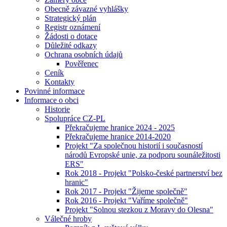
Obecně závazné vyhlášky
Strategický plán
Registr oznámení
Žádosti o dotace
Důležité odkazy
Ochrana osobních údajů
Pověřenec
Ceník
Kontakty
Povinné informace
Informace o obci
Historie
Spolupráce CZ-PL
Překračujeme hranice 2024 - 2025
Překračujeme hranice 2014-2020
Projekt "Za společnou historií i současností
národů Evropské unie, za podporu sounáležitosti
ERS"
Rok 2018 - Projekt "Polsko-české partnerství bez
hranic"
Rok 2017 - Projekt "Žijeme společně"
Rok 2016 - Projekt "Vaříme společně"
Projekt "Solnou stezkou z Moravy do Olesna"
Válečné hroby