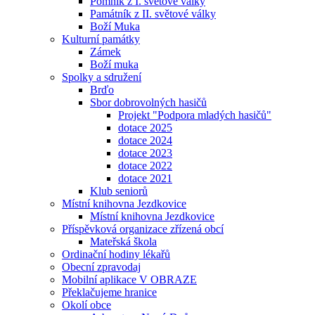
Pomník z I. světové války
Památník z II. světové války
Boží Muka
Kulturní památky
Zámek
Boží muka
Spolky a sdružení
Brďo
Sbor dobrovolných hasičů
Projekt "Podpora mladých hasičů"
dotace 2025
dotace 2024
dotace 2023
dotace 2022
dotace 2021
Klub seniorů
Místní knihovna Jezdkovice
Místní knihovna Jezdkovice
Příspěvková organizace zřízená obcí
Mateřská škola
Ordinační hodiny lékařů
Obecní zpravodaj
Mobilní aplikace V OBRAZE
Překlačujeme hranice
Okolí obce