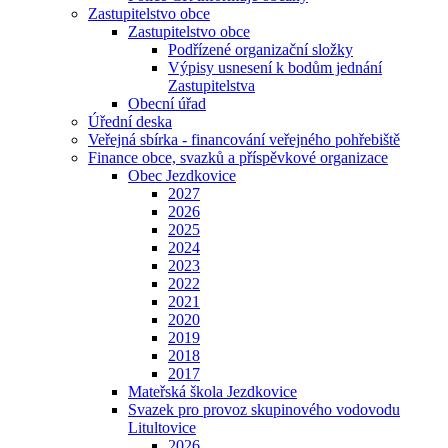
Zastupitelstvo obce
Zastupitelstvo obce
Podřízené organizační složky
Výpisy usnesení k bodům jednání
Zastupitelstva
Obecní úřad
Úřední deska
Veřejná sbírka - financování veřejného pohřebiště
Finance obce, svazků a příspěvkové organizace
Obec Jezdkovice
2027
2026
2025
2024
2023
2022
2021
2020
2019
2018
2017
Mateřská škola Jezdkovice
Svazek pro provoz skupinového vodovodu
Litultovice
2026