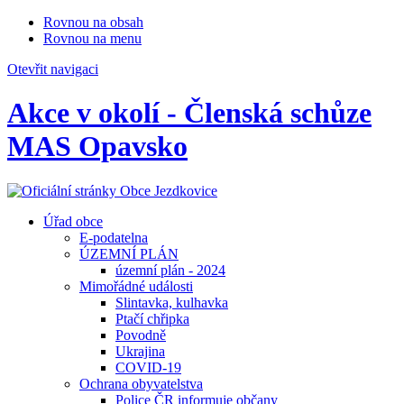
Rovnou na obsah
Rovnou na menu
Otevřit navigaci
Akce v okolí - Členská schůze
MAS Opavsko
Úřad obce
E-podatelna
ÚZEMNÍ PLÁN
územní plán - 2024
Mimořádné události
Slintavka, kulhavka
Ptačí chřipka
Povodně
Ukrajina
COVID-19
Ochrana obyvatelstva
Police ČR informuje občany