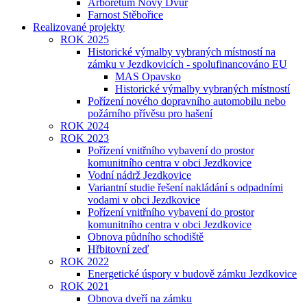
Arboretum Nový Dvůr
Farnost Stěbořice
Realizované projekty
ROK 2025
Historické výmalby vybraných místností na
zámku v Jezdkovicích - spolufinancováno EU
MAS Opavsko
Historické výmalby vybraných místností
Pořízení nového dopravního automobilu nebo
požárního přívěsu pro hašení
ROK 2024
ROK 2023
Pořízení vnitřního vybavení do prostor
komunitního centra v obci Jezdkovice
Vodní nádrž Jezdkovice
Variantní studie řešení nakládání s odpadními
vodami v obci Jezdkovice
Pořízení vnitřního vybavení do prostor
komunitního centra v obci Jezdkovice
Obnova půdního schodiště
Hřbitovní zeď
ROK 2022
Energetické úspory v budově zámku Jezdkovice
ROK 2021
Obnova dveří na zámku