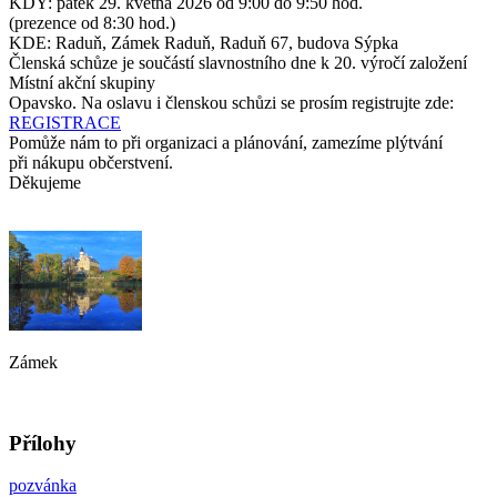
KDY: pátek 29. května 2026 od 9:00 do 9:50 hod.
(prezence od 8:30 hod.)
KDE: Raduň, Zámek Raduň, Raduň 67, budova Sýpka
Členská schůze je součástí slavnostního dne k 20. výročí založení
Místní akční skupiny
Opavsko. Na oslavu i členskou schůzi se prosím registrujte zde:
REGISTRACE
Pomůže nám to při organizaci a plánování, zamezíme plýtvání
při nákupu občerstvení.
Děkujeme
Zámek
Přílohy
pozvánka