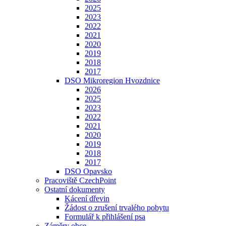
2025
2023
2022
2021
2020
2019
2018
2017
DSO Mikroregion Hvozdnice
2026
2025
2023
2022
2021
2020
2019
2018
2017
DSO Opavsko
Pracoviště CzechPoint
Ostatní dokumenty
Kácení dřevin
Žádost o zrušení trvalého pobytu
Formulář k přihlášení psa
Záměry obce