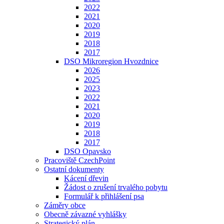
2022
2021
2020
2019
2018
2017
DSO Mikroregion Hvozdnice
2026
2025
2023
2022
2021
2020
2019
2018
2017
DSO Opavsko
Pracoviště CzechPoint
Ostatní dokumenty
Kácení dřevin
Žádost o zrušení trvalého pobytu
Formulář k přihlášení psa
Záměry obce
Obecně závazné vyhlášky
Strategický plán