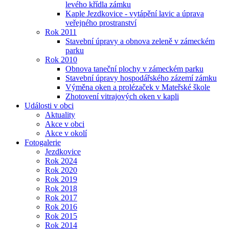
levého křídla zámku
Kaple Jezdkovice - vytápění lavic a úprava
veřejného prostranství
Rok 2011
Stavební úpravy a obnova zeleně v zámeckém
parku
Rok 2010
Obnova taneční plochy v zámeckém parku
Stavební úpravy hospodářského zázemí zámku
Výměna oken a prolézaček v Mateřské škole
Zhotovení vitrajových oken v kapli
Události v obci
Aktuality
Akce v obci
Akce v okolí
Fotogalerie
Jezdkovice
Rok 2024
Rok 2020
Rok 2019
Rok 2018
Rok 2017
Rok 2016
Rok 2015
Rok 2014