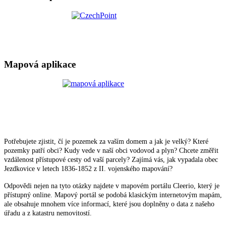
Mapová aplikace
Potřebujete zjistit, čí je pozemek za vaším domem a jak je velký? Které
pozemky patří obci? Kudy vede v naší obci vodovod a plyn? Chcete změřit
vzdálenost přístupové cesty od vaší parcely? Zajímá vás, jak vypadala obec
Jezdkovice v letech 1836-1852 z II. vojenského mapování?
Odpovědi nejen na tyto otázky najdete v mapovém portálu Cleerio, který je
přístupný online. Mapový portál se podobá klasickým internetovým mapám,
ale obsahuje mnohem více informací, které jsou doplněny o data z našeho
úřadu a z katastru nemovitostí.