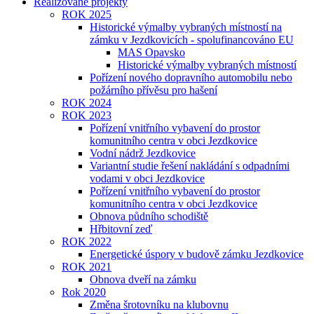
Realizované projekty
ROK 2025
Historické výmalby vybraných místností na
zámku v Jezdkovicích - spolufinancováno EU
MAS Opavsko
Historické výmalby vybraných místností
Pořízení nového dopravního automobilu nebo
požárního přívěsu pro hašení
ROK 2024
ROK 2023
Pořízení vnitřního vybavení do prostor
komunitního centra v obci Jezdkovice
Vodní nádrž Jezdkovice
Variantní studie řešení nakládání s odpadními
vodami v obci Jezdkovice
Pořízení vnitřního vybavení do prostor
komunitního centra v obci Jezdkovice
Obnova půdního schodiště
Hřbitovní zeď
ROK 2022
Energetické úspory v budově zámku Jezdkovice
ROK 2021
Obnova dveří na zámku
Rok 2020
Změna šrotovníku na klubovnu