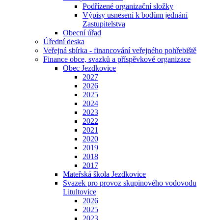
Podřízené organizační složky
Výpisy usnesení k bodům jednání
Zastupitelstva
Obecní úřad
Úřední deska
Veřejná sbírka - financování veřejného pohřebiště
Finance obce, svazků a příspěvkové organizace
Obec Jezdkovice
2027
2026
2025
2024
2023
2022
2021
2020
2019
2018
2017
Mateřská škola Jezdkovice
Svazek pro provoz skupinového vodovodu
Litultovice
2026
2025
2023