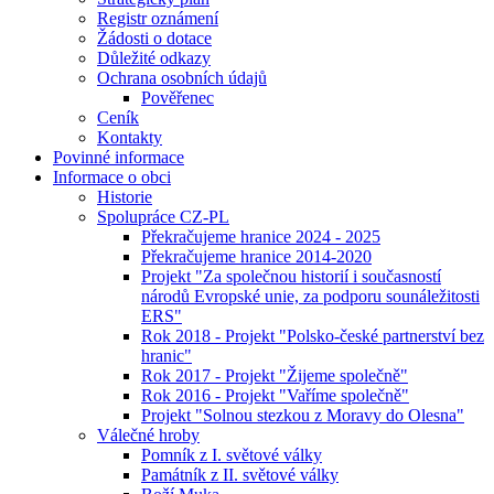
Registr oznámení
Žádosti o dotace
Důležité odkazy
Ochrana osobních údajů
Pověřenec
Ceník
Kontakty
Povinné informace
Informace o obci
Historie
Spolupráce CZ-PL
Překračujeme hranice 2024 - 2025
Překračujeme hranice 2014-2020
Projekt "Za společnou historií i současností
národů Evropské unie, za podporu sounáležitosti
ERS"
Rok 2018 - Projekt "Polsko-české partnerství bez
hranic"
Rok 2017 - Projekt "Žijeme společně"
Rok 2016 - Projekt "Vaříme společně"
Projekt "Solnou stezkou z Moravy do Olesna"
Válečné hroby
Pomník z I. světové války
Památník z II. světové války