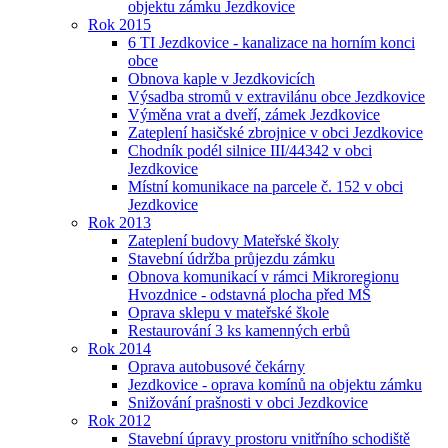
objektu zámku Jezdkovice
Rok 2015
6 TI Jezdkovice - kanalizace na horním konci
obce
Obnova kaple v Jezdkovicích
Výsadba stromů v extravilánu obce Jezdkovice
Výměna vrat a dveří, zámek Jezdkovice
Zateplení hasičské zbrojnice v obci Jezdkovice
Chodník podél silnice III/44342 v obci
Jezdkovice
Místní komunikace na parcele č. 152 v obci
Jezdkovice
Rok 2013
Zateplení budovy Mateřské školy
Stavební údržba průjezdu zámku
Obnova komunikací v rámci Mikroregionu
Hvozdnice - odstavná plocha před MŠ
Oprava sklepu v mateřské škole
Restaurování 3 ks kamenných erbů
Rok 2014
Oprava autobusové čekárny
Jezdkovice - oprava komínů na objektu zámku
Snižování prašnosti v obci Jezdkovice
Rok 2012
Stavební úpravy prostoru vnitřního schodiště