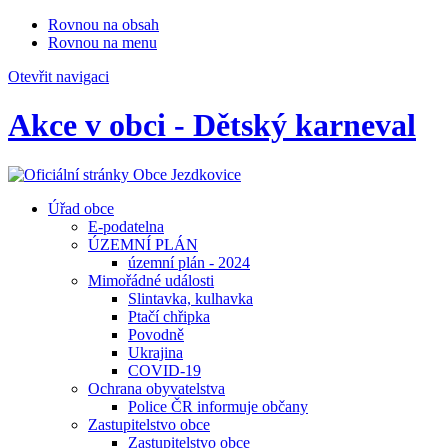
Rovnou na obsah
Rovnou na menu
Otevřit navigaci
Akce v obci - Dětský karneval
Úřad obce
E-podatelna
ÚZEMNÍ PLÁN
územní plán - 2024
Mimořádné události
Slintavka, kulhavka
Ptačí chřipka
Povodně
Ukrajina
COVID-19
Ochrana obyvatelstva
Police ČR informuje občany
Zastupitelstvo obce
Zastupitelstvo obce