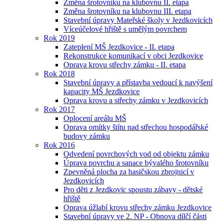
Změna šrotovníku na klubovnu II. etapa
Změna šrotovníku na klubovnu III. etapa
Stavební úpravy Mateřské školy v Jezdkovicích
Víceúčelové hřiště s umělým povrchem
Rok 2019
Zateplení MŠ Jezdkovice - II. etapa
Rekonstrukce komunikací v obci Jezdkovice
Oprava krovu střechy zámku - II. etapa
Rok 2018
Stavební úpravy a přístavba vedoucí k navýšení
kapacity MŠ Jezdkovice
Oprava krovu a střechy zámku v Jezdkovicích
Rok 2017
Oplocení areálu MŠ
Oprava omítky štítu nad střechou hospodářské
budovy zámku
Rok 2016
Odvedení povrchových vod od objektu zámku
Úprava povrchu a sanace bývalého šrotovníku
Zpevněná plocha za hasičskou zbrojnicí v
Jezdkovicích
Pro děti z Jezdkovic spoustu zábavy - dětské
hřiště
Oprava úžlabí krovu střechy zámku Jezdkovice
Stavební úpravy ve 2. NP - Obnova dílčí části