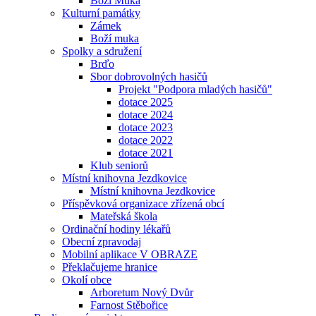
Boží Muka
Kulturní památky
Zámek
Boží muka
Spolky a sdružení
Brďo
Sbor dobrovolných hasičů
Projekt "Podpora mladých hasičů"
dotace 2025
dotace 2024
dotace 2023
dotace 2022
dotace 2021
Klub seniorů
Místní knihovna Jezdkovice
Místní knihovna Jezdkovice
Příspěvková organizace zřízená obcí
Mateřská škola
Ordinační hodiny lékařů
Obecní zpravodaj
Mobilní aplikace V OBRAZE
Překlačujeme hranice
Okolí obce
Arboretum Nový Dvůr
Farnost Stěbořice